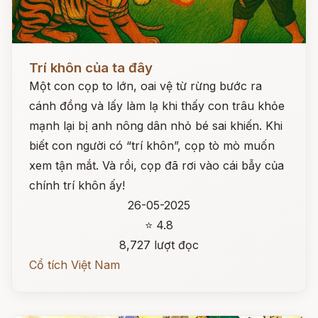
Đọc ngay
Trí khôn của ta đây
Một con cọp to lớn, oai vệ từ rừng bước ra
cánh đồng và lấy làm lạ khi thấy con trâu khỏe
mạnh lại bị anh nông dân nhỏ bé sai khiến. Khi
biết con người có “trí khôn”, cọp tò mò muốn
xem tận mắt. Và rồi, cọp đã rơi vào cái bẫy của
chính trí khôn ấy!
26-05-2025
⭐ 4.8
8,727 lượt đọc
Cổ tích Việt Nam