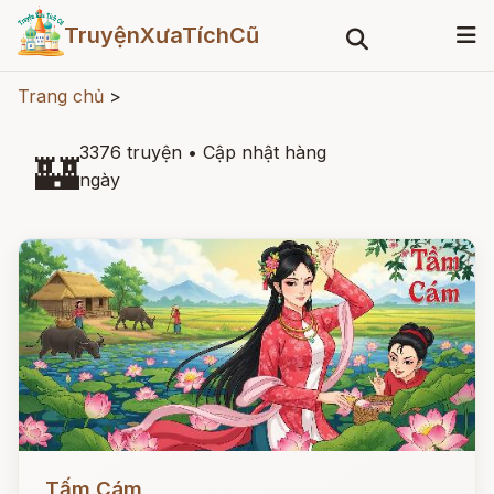
TruyệnXưaTíchCũ
Trang chủ
>
3376 truyện
•
Cập nhật hàng
🏰
ngày
Đọc ngay
Tấm Cám