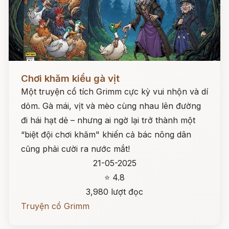
Đọc ngay
Chơi khăm kiểu gà vịt
Một truyện cổ tích Grimm cực kỳ vui nhộn và dí
dỏm. Gà mái, vịt và mèo cùng nhau lên đường
đi hái hạt dẻ – nhưng ai ngờ lại trở thành một
“biệt đội chơi khăm" khiến cả bác nông dân
cũng phải cười ra nước mắt!
21-05-2025
⭐ 4.8
3,980 lượt đọc
Truyện cổ Grimm