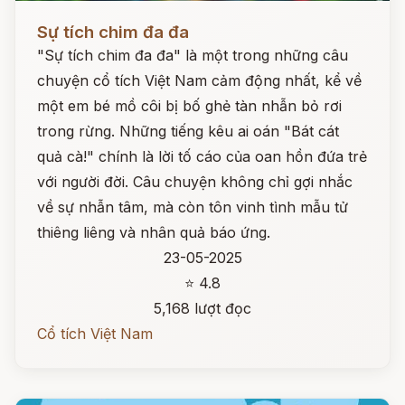
Đọc ngay
Sự tích chim đa đa
"Sự tích chim đa đa" là một trong những câu
chuyện cổ tích Việt Nam cảm động nhất, kể về
một em bé mồ côi bị bố ghẻ tàn nhẫn bỏ rơi
trong rừng. Những tiếng kêu ai oán "Bát cát
quả cà!" chính là lời tố cáo của oan hồn đứa trẻ
với người đời. Câu chuyện không chỉ gợi nhắc
về sự nhẫn tâm, mà còn tôn vinh tình mẫu tử
thiêng liêng và nhân quả báo ứng.
23-05-2025
⭐ 4.8
5,168 lượt đọc
Cổ tích Việt Nam