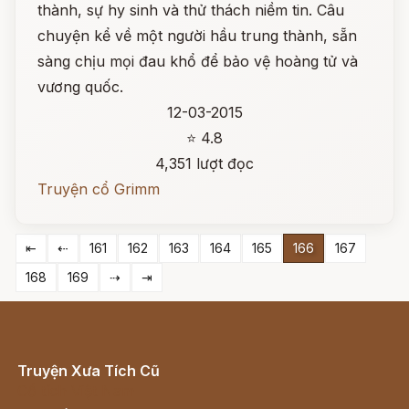
thành, sự hy sinh và thử thách niềm tin. Câu
chuyện kể về một người hầu trung thành, sẵn
sàng chịu mọi đau khổ để bảo vệ hoàng tử và
vương quốc.
12-03-2015
⭐ 4.8
4,351 lượt đọc
Truyện cổ Grimm
⇤
⇠
161
162
163
164
165
166
167
168
169
⇢
⇥
Truyện Xưa Tích Cũ
Cổ tích Việt Nam