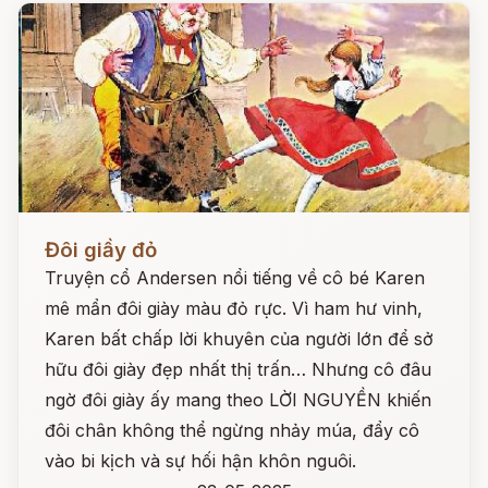
Đọc ngay
Đôi giầy đỏ
Truyện cổ Andersen nổi tiếng về cô bé Karen
mê mẩn đôi giày màu đỏ rực. Vì ham hư vinh,
Karen bất chấp lời khuyên của người lớn để sở
hữu đôi giày đẹp nhất thị trấn… Nhưng cô đâu
ngờ đôi giày ấy mang theo LỜI NGUYỀN khiến
đôi chân không thể ngừng nhảy múa, đẩy cô
vào bi kịch và sự hối hận khôn nguôi.