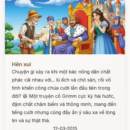
Đọc ngay
Hên xui
Chuyện gì xảy ra khi một bác nông dân chất
phác cãi nhau với... lũ ếch và chó săn, rồi vô
tình khiến công chúa cười lần đầu tiên trong
đời? 😆 Một truyện cổ Grimm cực kỳ hài hước,
đậm chất châm biếm và thông minh, mang đến
tiếng cười nhưng cũng đầy ẩn ý sâu xa về lòng
tin và sự thật thà.
12-03-2015