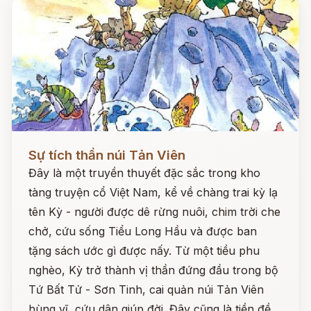
Đọc ngay
Sự tích thần núi Tản Viên
Đây là một truyền thuyết đặc sắc trong kho
tàng truyện cổ Việt Nam, kể về chàng trai kỳ lạ
tên Kỳ - người được dê rừng nuôi, chim trời che
chở, cứu sống Tiểu Long Hầu và được ban
tặng sách ước gì được nấy. Từ một tiều phu
nghèo, Kỳ trở thành vị thần đứng đầu trong bộ
Tứ Bất Tử - Sơn Tinh, cai quản núi Tản Viên
hùng vĩ, cứu dân giúp đời. Đây cũng là tiền đề