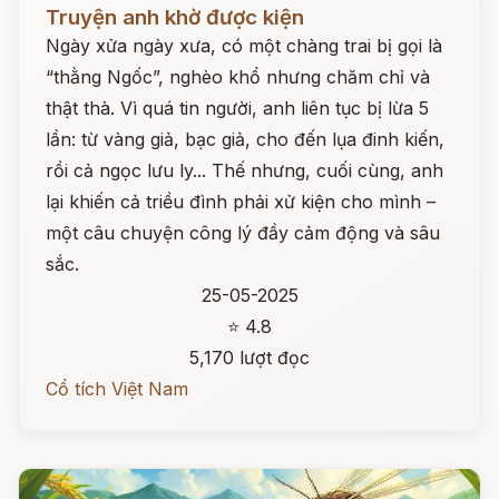
Đọc ngay
Truyện anh khờ được kiện
Ngày xửa ngày xưa, có một chàng trai bị gọi là
“thằng Ngốc”, nghèo khổ nhưng chăm chỉ và
thật thà. Vì quá tin người, anh liên tục bị lừa 5
lần: từ vàng giả, bạc giả, cho đến lụa đinh kiến,
rồi cả ngọc lưu ly... Thế nhưng, cuối cùng, anh
lại khiến cả triều đình phải xử kiện cho mình –
một câu chuyện công lý đầy cảm động và sâu
sắc.
25-05-2025
⭐ 4.8
5,170 lượt đọc
Cổ tích Việt Nam