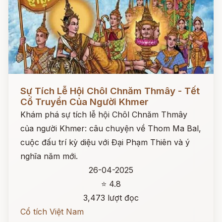
Đọc ngay
Sự Tích Lễ Hội Chôl Chnăm Thmây - Tết
Cổ Truyền Của Người Khmer
Khám phá sự tích lễ hội Chôl Chnăm Thmây
của người Khmer: câu chuyện về Thom Ma Bal,
cuộc đấu trí kỳ diệu với Đại Phạm Thiên và ý
nghĩa năm mới.
26-04-2025
⭐ 4.8
3,473 lượt đọc
Cổ tích Việt Nam