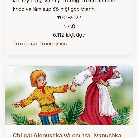
khi xây dựng Vạn Lý Trường Thành đã than
khóc và làm sụp đổ một góc thành.
11-11-2022
⭐ 4.8
6,112 lượt đọc
Truyện cổ Trung Quốc
Đọc ngay
Chị gái Alenushka và em trai Ivanushka