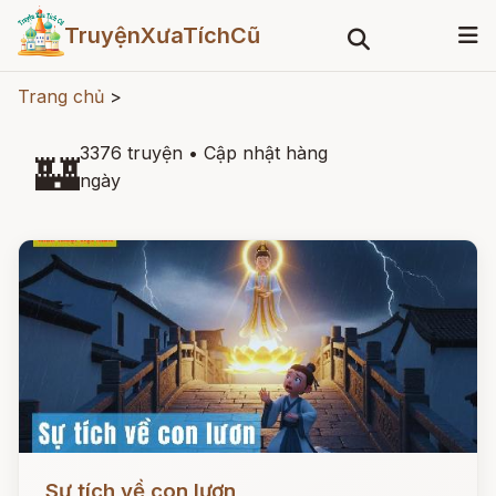
TruyệnXưaTíchCũ
Trang chủ
>
3376 truyện
•
Cập nhật hàng
🏰
ngày
Đọc ngay
Sự tích về con lươn