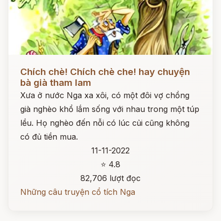
Đọc ngay
Chích chè! Chích chè che! hay chuyện
bà già tham lam
Xưa ở nước Nga xa xôi, có một đôi vợ chồng
già nghèo khổ lắm sống với nhau trong một túp
lều. Họ nghèo đến nỗi có lúc củi cũng không
có đủ tiền mua.
11-11-2022
⭐ 4.8
82,706 lượt đọc
Những câu truyện cổ tích Nga