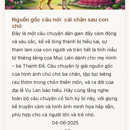
Đọc ngay
Nguồn gốc câu nói: cái chân sau con
chó
Đây là một câu chuyện dân gian đầy cảm động
và sâu sắc, kể về lòng thành bị hiểu sai, sự
tham lam của con người và trên hết là tình mẫu
tử thiêng liêng của Mục Liên dành cho mẹ mình
– bà Thanh Đề. Câu chuyện lý giải nguồn gốc
của hình ảnh chú chó ba chân, tập tục kiêng
rau thơm trong chốn thiền môn, và ra đời của
đại lễ Vu Lan báo hiếu. Hãy cùng lắng nghe
toàn bộ câu chuyện cổ tích kỳ bí này, với giọng
kể truyền cảm và hình ảnh minh họa hấp dẫn,
phù hợp cho cả người lớn và trẻ nhỏ.
04-06-2025