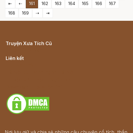
⇤
⇠
161
162
163
164
165
166
167
168
169
⇢
⇥
Truyện Xưa Tích Cũ
Cổ tích Việt Nam
Liên kết
Lịch vạn niên
Hà Nội cũ - Món ngon Hà Nội
Truyện kiếm hiệp - Ngôn tình
Download - Tải Miễn Phí
Nơi lưu giữ và chia sẻ những câu chuyện cổ tích, thần