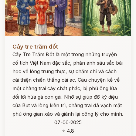
Đọc ngay
Cây tre trăm đốt
Cây Tre Trăm Đốt là một trong những truyện
cổ tích Việt Nam đặc sắc, phản ánh sâu sắc bài
học về lòng trung thực, sự chăm chỉ và cách
cái thiện chiến thắng cái ác. Câu chuyện kể về
một chàng trai cày chất phác, bị phú ông lừa
dối lời hứa gả con gái. Nhờ sự giúp đỡ kỳ diệu
của Bụt và lòng kiên trì, chàng trai đã vạch mặt
phú ông gian xảo và giành lại công lý cho mình.
07-06-2025
⭐ 4.8