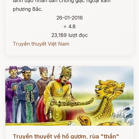
lãnh đạo nhân dân chống giặc ngoại xâm
phương Bắc.
26-01-2016
⭐ 4.8
23,189 lượt đọc
Truyền thuyết Việt Nam
Đọc ngay
Truyền thuyết về hồ gươm, rùa "thần"