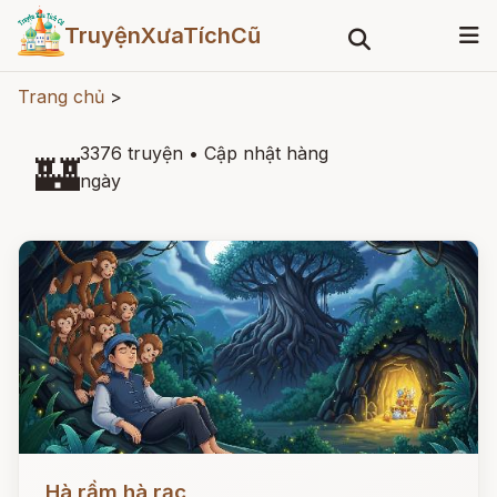
TruyệnXưaTíchCũ
Trang chủ
>
3376 truyện
•
Cập nhật hàng
🏰
ngày
Đọc ngay
Hà rầm hà rạc