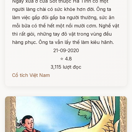
Ngày xưa ở cửa Sót thuộc Hà Tĩnh có một
người làng chài có sức khỏe hơn đời. Ông ta
làm việc gấp đôi gấp ba người thường, sức ăn
mỗi bữa có thể hết một nồi mười cơm. Nghề vật
thì rất giỏi, những tay đô vật trong vùng đều
hàng phục. Ông ta vẫn lấy thế làm kiêu hãnh.
21-09-2020
⭐ 4.8
3,115 lượt đọc
Cổ tích Việt Nam