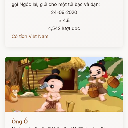
gọi Ngốc lại, giúi cho một túi bạc và dặn:
24-09-2020
⭐ 4.8
4,542 lượt đọc
Cổ tích Việt Nam
Đọc ngay
Ông Ồ