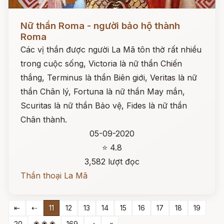
Đọc ngay
Nữ thần Roma - người bảo hộ thành
Roma
Các vị thần được người La Mã tôn thờ rất nhiều
trong cuộc sống, Victoria là nữ thần Chiến
thắng, Terminus là thần Biên giới, Veritas là nữ
thần Chân lý, Fortuna là nữ thần May mắn,
Scuritas là nữ thần Bảo vệ, Fides là nữ thần
Chân thành.
05-09-2020
⭐ 4.8
3,582 lượt đọc
Thần thoại La Mã
⇤
⇠
11
12
13
14
15
16
17
18
19
❀ ❀ ❀
20
169
⇢
⇥