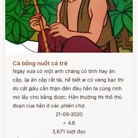
Đọc ngay
Cá bống nuốt cá trê
Ngày xưa có một anh chàng có tính hay ăn
cắp, lại ăn cắp rất tài, hễ biết ai có vàng bạc thì
dù cất giấu cẩn thận đến đâu hắn ta cũng rình
mò lấy cho bằng được. Hắn thường thi thố thủ
đoạn của hắn ở các phiên chợ.
21-09-2020
⭐ 4.8
3,671 lượt đọc