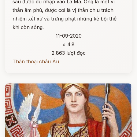
sau được du nhập vào La Mã. Ông là một vị
thần âm phủ, được coi là vị thần chịu trách
nhiệm xét xử và trừng phạt những kẻ bội thề
khi còn sống.
11-09-2020
⭐ 4.8
2,863 lượt đọc
Thần thoại châu Âu