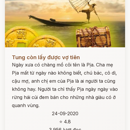
Đọc ngay
Tung còn lấy được vợ tiên
Ngày xưa có chàng mồ côi tên là Pịa. Cha mẹ
Pịa mất từ ngày nào không biết, chú bác, cô dì,
cậu mợ, anh chị em của Pịa là ai người ta cũng
không hay. Người ta chỉ thấy Pịa ngày ngày vào
rừng hái củi đem bán cho những nhà giàu có ở
quanh vùng.
24-09-2020
⭐ 4.8
3,956 lượt đọc