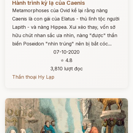
Hành trình kỳ lạ của Caenis
Metamorphoses của Ovid kể lại rằng nàng
Caenis là con gái của Elatus - thủ lĩnh tộc người
Lapith - và nàng Hippea. Xui xẻo thay, vốn sở
hữu chút nhan sắc ưa nhìn, nàng "được" thần
biển Poseidon "nhìn trúng" nên bị bắt cóc...
07-10-2020
⭐ 4.8
3,810 lượt đọc
Thần thoại Hy Lạp