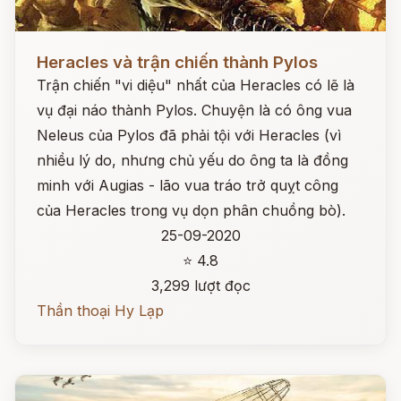
Đọc ngay
Heracles và trận chiến thành Pylos
Trận chiến "vi diệu" nhất của Heracles có lẽ là
vụ đại náo thành Pylos. Chuyện là có ông vua
Neleus của Pylos đã phải tội với Heracles (vì
nhiều lý do, nhưng chủ yếu do ông ta là đồng
minh với Augias - lão vua tráo trở quỵt công
của Heracles trong vụ dọn phân chuồng bò).
25-09-2020
⭐ 4.8
3,299 lượt đọc
Thần thoại Hy Lạp