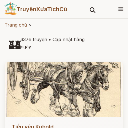
TruyệnXưaTíchCũ
Trang chủ
>
3376 truyện
•
Cập nhật hàng
🏰
ngày
Đọc ngay
Tiểu yêu Kobold