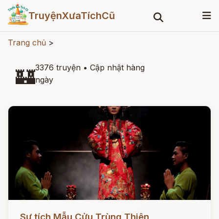
TruyệnXưaTíchCũ
Trang chủ
>
3376 truyện
•
Cập nhật hàng
🏰
ngày
Đọc ngay
Sự tích Mẫu Cửu Trùng Thiên