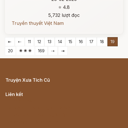
⭐ 4.8
5,732 lượt đọc
Truyền thuyết Việt Nam
⇤
⇠
11
12
13
14
15
16
17
18
19
❀ ❀ ❀
20
169
⇢
⇥
Truyện Xưa Tích Cũ
Cổ tích Việt Nam
Liên kết
Lịch vạn niên
Hà Nội cũ - Món ngon Hà Nội
Truyện kiếm hiệp - Ngôn tình
Download - Tải Miễn Phí