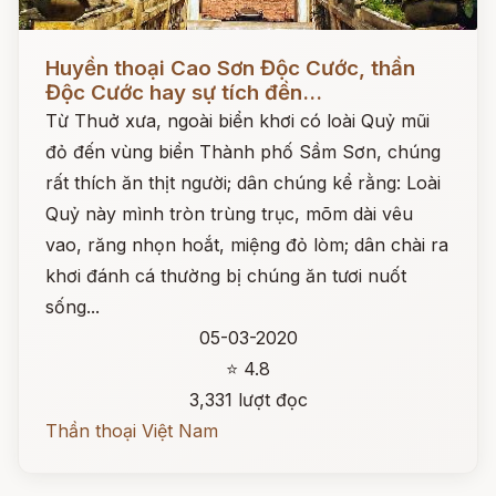
Đọc ngay
Huyền thoại Cao Sơn Độc Cước, thần
Độc Cước hay sự tích đền...
Từ Thuở xưa, ngoài biển khơi có loài Quỷ mũi
đỏ đến vùng biển Thành phố Sầm Sơn, chúng
rất thích ăn thịt người; dân chúng kể rằng: Loài
Quỷ này mình tròn trùng trục, mõm dài vêu
vao, răng nhọn hoắt, miệng đỏ lòm; dân chài ra
khơi đánh cá thường bị chúng ăn tươi nuốt
sống...
05-03-2020
⭐ 4.8
3,331 lượt đọc
Thần thoại Việt Nam