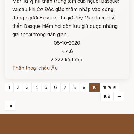
Mari là vị nữ thần trung tâm của người Basque;
và sau khi Cơ Đốc giáo thâm nhập vào cộng
đồng người Basque, thì giờ đây Mari là một vị
thần Basque hiếm hoi còn lưu giữ được những
giai thoại trong dân gian.
08-10-2020
⭐ 4.8
2,372 lượt đọc
Thần thoại châu Âu
❀ ❀ ❀
1
2
3
4
5
6
7
8
9
10
169
⇢
⇥