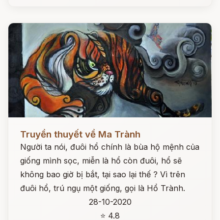
Đọc ngay
Truyền thuyết về Ma Trành
Người ta nói, đuôi hổ chính là bùa hộ mệnh của
giống mình sọc, miễn là hổ còn đuôi, hổ sẽ
không bao giờ bị bắt, tại sao lại thế ? Vì trên
đuôi hổ, trú ngụ một giống, gọi là Hổ Trành.
28-10-2020
⭐ 4.8