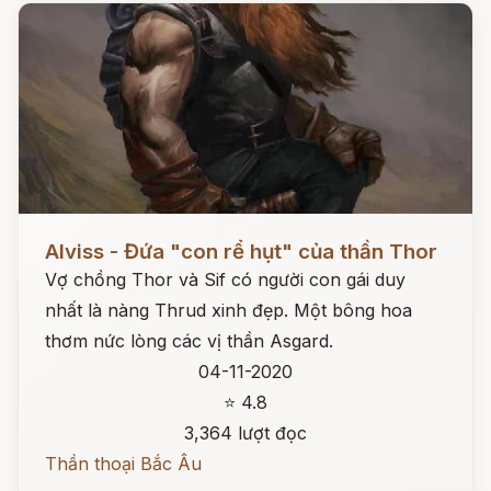
Đọc ngay
Alviss - Đứa "con rể hụt" của thần Thor
Vợ chồng Thor và Sif có người con gái duy
nhất là nàng Thrud xinh đẹp. Một bông hoa
thơm nức lòng các vị thần Asgard.
04-11-2020
⭐ 4.8
3,364 lượt đọc
Thần thoại Bắc Âu