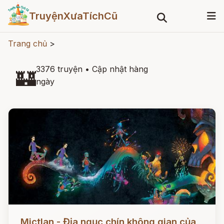
TruyệnXưaTíchCũ
Trang chủ
>
3376 truyện
•
Cập nhật hàng
🏰
ngày
Đọc ngay
Mictlan - Địa ngục chín không gian của