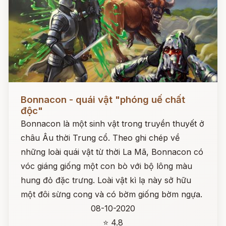
Đọc ngay
Bonnacon - quái vật "phóng uế chất
độc"
Bonnacon là một sinh vật trong truyền thuyết ở
châu Âu thời Trung cổ. Theo ghi chép về
những loài quái vật từ thời La Mã, Bonnacon có
vóc giáng giống một con bò với bộ lông màu
hung đỏ đặc trưng. Loài vật kì lạ này sở hữu
một đôi sừng cong và có bờm giống bờm ngựa.
08-10-2020
⭐ 4.8