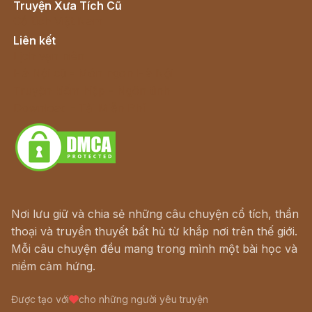
Truyện Xưa Tích Cũ
Cổ tích Việt Nam
Liên kết
Lịch vạn niên
Hà Nội cũ - Món ngon Hà Nội
Truyện kiếm hiệp - Ngôn tình
Download - Tải Miễn Phí
Nơi lưu giữ và chia sẻ những câu chuyện cổ tích, thần
thoại và truyền thuyết bất hủ từ khắp nơi trên thế giới.
Mỗi câu chuyện đều mang trong mình một bài học và
niềm cảm hứng.
Được tạo với
cho những người yêu truyện