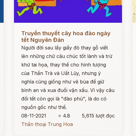
Đọc ngay
Đ
Truyền thuyết cây hoa đào ngày
tết Nguyên Đán
Người đời sau lấy giấy đỏ thay gỗ viết
lên những chữ câu chúc tốt lành và trừ
khử tai họa, thay thế cho hình tượng
của Thần Trà và Uất Lũy, nhưng ý
nghĩa cũng giống như vẽ bùa để giữ
bình an và xua đuổi vận xấu. Vì vậy câu
đối tết còn gọi là "đào phù", là do có
nguồn gốc như thế.
08-11-2021
⭐ 4.8
5,615 lượt đọc
Thần thoại Trung Hoa