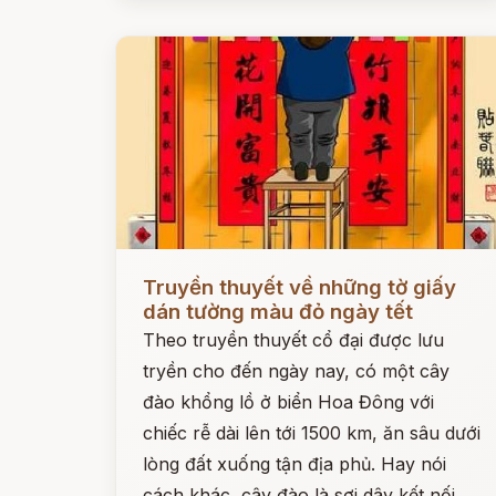
Đọc ngay
Truyền thuyết về những tờ giấy
dán tường màu đỏ ngày tết
Theo truyền thuyết cổ đại được lưu
tryền cho đến ngày nay, có một cây
đào khổng lồ ở biển Hoa Đông với
chiếc rễ dài lên tới 1500 km, ăn sâu dưới
lòng đất xuống tận địa phủ. Hay nói
cách khác, cây đào là sợi dây kết nối