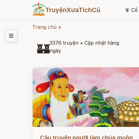
TruyệnXưaTíchCũ
🧚
Cổ 
Trang chủ
>
3376 truyện
•
Cập nhật hàng
🏰
ngày
Đọc ngay
Câu truyện người làm chúa muôn