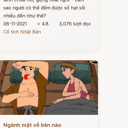
sao ngươi có thể đếm được số hạt sồi
nhiều đến như thế?
06-11-2021
⭐ 4.8
3,076 lượt đọc
Cổ tích Nhật Bản
ọc ngay
Ngảnh mặt về bên nào