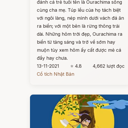
đánh cá trẻ tuổi tên là Ourachima sống
cùng cha mẹ. Túp lều của họ tách biệt
với ngôi làng, nép mình dưới vách đá ăn
ra biển; với một bên là rừng thông trải
dài. Những hôm trời đẹp, Ourachima ra
biển từ tảng sáng và trở về sớm hay
muộn tùy xem hôm ấy cất được mẻ cá
đầy hay chưa.
13-11-2021
⭐ 4.8
4,662 lượt đọc
Cổ tích Nhật Bản