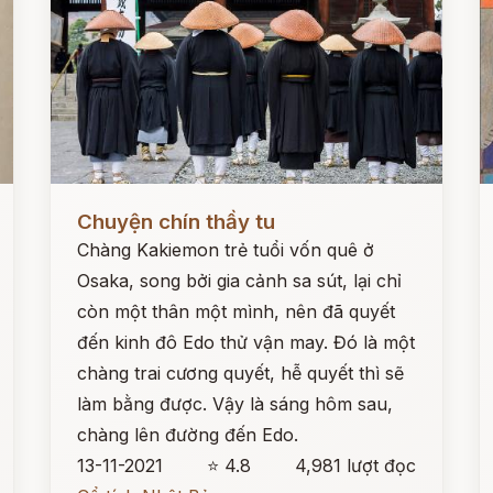
Đọc ngay
Đ
Chuyện chín thầy tu
Chàng Kakiemon trẻ tuổi vốn quê ở
Osaka, song bởi gia cảnh sa sút, lại chỉ
còn một thân một mình, nên đã quyết
đến kinh đô Edo thử vận may. Đó là một
chàng trai cương quyết, hễ quyết thì sẽ
làm bằng được. Vậy là sáng hôm sau,
chàng lên đường đến Edo.
13-11-2021
⭐ 4.8
4,981 lượt đọc