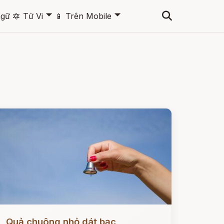
🞃
🞃
ngữ
🔯
Tử Vi
📱
Trên Mobile
ọc ngay
Quả chuông nhỏ dát bạc