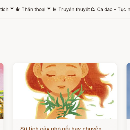
🞃
🞃
tích
🔱
Thần thoại
🕌
Truyền thuyết
🙋
Ca dao - Tục 
Đọc ngay
Đ
Sự tích cây nhọ nồi hay chuyện