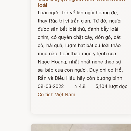
loài
Loài người trở về lên ngôi hoàng đế,
thay Rùa trị vì trần gian. Từ đó, người
được săn bắt loài thú, đánh bẫy loài
chim, có quyền chặt cây, đốn gỗ, cắt
cỏ, hái quả, lượm hạt bất cứ loài thảo
mộc nào. Loài thảo mộc y lệnh của
Ngọc Hoàng, nhất nhất nghe theo sự
sai bảo của con người. Duy chỉ có Hổ,
Rắn và Diều Hâu hãy còn bướng bỉnh
08-03-2022
⭐ 4.8
5,104 lượt đọc
Cổ tích Việt Nam