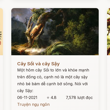
Đọc ngay
Đ
Cây Sồi và cây Sậy
Một hôm cây Sồi to lớn và khỏe mạnh
trên đồng cỏ, cạnh nó là một cây sậy
nhỏ bé bám dễ cạnh bờ sông. Nói với
cây Sậy:
06-11-2021
⭐ 4.8
7,578 lượt đọc
Truyện ngụ ngôn