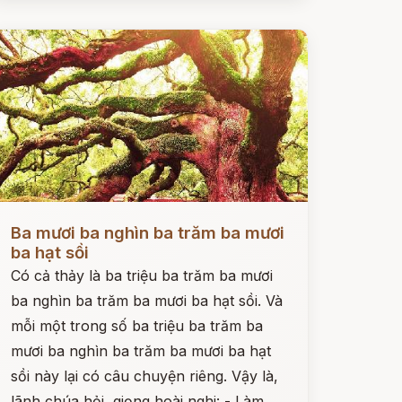
ọc ngay
Ba mươi ba nghìn ba trăm ba mươi
ba hạt sồi
Có cả thảy là ba triệu ba trăm ba mươi
ba nghìn ba trăm ba mươi ba hạt sồi. Và
mỗi một trong số ba triệu ba trăm ba
mươi ba nghìn ba trăm ba mươi ba hạt
sồi này lại có câu chuyện riêng. Vậy là,
lãnh chúa hỏi, giọng hoài nghi: - Làm