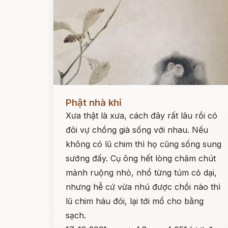
Đọc ngay
Phật nhà khỉ
Xưa thật là xưa, cách đây rất lâu rồi có
đôi vự chồng già sống với nhau. Nếu
không có lũ chim thì họ cũng sống sung
sướng đấy. Cụ ông hết lòng chăm chút
mảnh ruộng nhỏ, nhổ từng túm cỏ dại,
nhưng hễ cứ vừa nhú được chồi nào thì
lũ chim háu đói, lại tới mổ cho bằng
sạch.