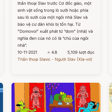
thần thoại Slav trước Cơ đốc giáo, một
sinh vật sống trong lò sưởi hoặc phía
sau lò sưởi của một ngôi nhà Slav và
bảo vệ cư dân khỏi bị tổn hại. Từ
"Domovoi" xuất phát từ “dom” (nhà) và
nghĩa đen của nó có là “chủ của ngôi
nhà”.
10-11-2021
⭐ 4.8
5,109 lượt đọc
Thần thoại Slavic - Người Slav (Xla-vơ)