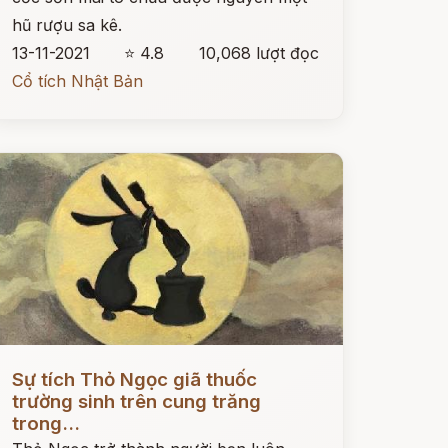
hũ rượu sa kê.
13-11-2021
⭐ 4.8
10,068 lượt đọc
Cổ tích Nhật Bản
ọc ngay
Sự tích Thỏ Ngọc giã thuốc
trường sinh trên cung trăng
trong...