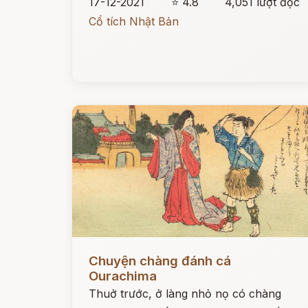
17-12-2021
⭐ 4.8
4,051 lượt đọc
Cổ tích Nhật Bản
Đọc ngay
Chuyện chàng đánh cá
Ourachima
Thuở trước, ở làng nhỏ nọ có chàng