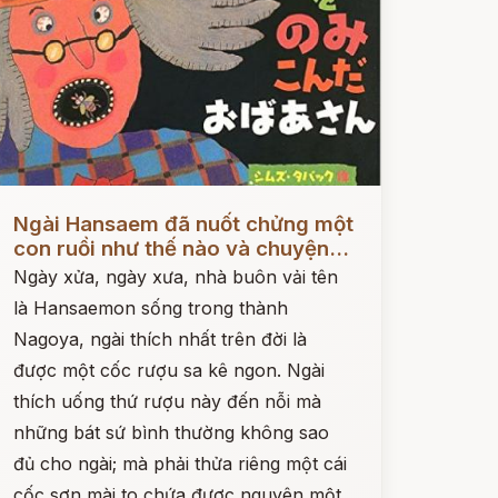
ọc ngay
Ngài Hansaem đã nuốt chửng một
con ruồi như thế nào và chuyện...
Ngày xửa, ngày xưa, nhà buôn vải tên
là Hansaemon sống trong thành
Nagoya, ngài thích nhất trên đời là
được một cốc rượu sa kê ngon. Ngài
thích uống thứ rượu này đến nỗi mà
những bát sứ bình thường không sao
đủ cho ngài; mà phải thửa riêng một cái
cốc sơn mài to chứa được nguyên một