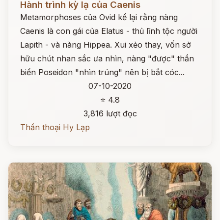
Hành trình kỳ lạ của Caenis
Metamorphoses của Ovid kể lại rằng nàng
Caenis là con gái của Elatus - thủ lĩnh tộc người
Lapith - và nàng Hippea. Xui xẻo thay, vốn sở
hữu chút nhan sắc ưa nhìn, nàng "được" thần
biển Poseidon "nhìn trúng" nên bị bắt cóc...
07-10-2020
⭐ 4.8
3,816 lượt đọc
Thần thoại Hy Lạp