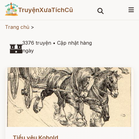
TruyệnXưaTíchCũ
Trang chủ
>
3376 truyện
•
Cập nhật hàng
🏰
ngày
Đọc ngay
Tiểu yêu Kobold