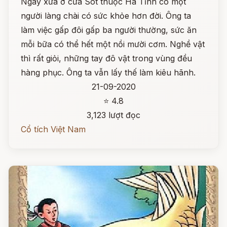
Ngày xưa ở cửa Sót thuộc Hà Tĩnh có một
người làng chài có sức khỏe hơn đời. Ông ta
làm việc gấp đôi gấp ba người thường, sức ăn
mỗi bữa có thể hết một nồi mười cơm. Nghề vật
thì rất giỏi, những tay đô vật trong vùng đều
hàng phục. Ông ta vẫn lấy thế làm kiêu hãnh.
21-09-2020
⭐ 4.8
3,123 lượt đọc
Cổ tích Việt Nam