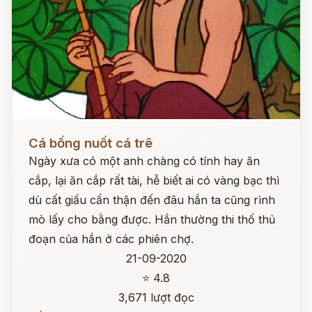
Đọc ngay
Cá bống nuốt cá trê
Ngày xưa có một anh chàng có tính hay ăn
cắp, lại ăn cắp rất tài, hễ biết ai có vàng bạc thì
dù cất giấu cẩn thận đến đâu hắn ta cũng rình
mò lấy cho bằng được. Hắn thường thi thố thủ
đoạn của hắn ở các phiên chợ.
21-09-2020
⭐ 4.8
3,671 lượt đọc