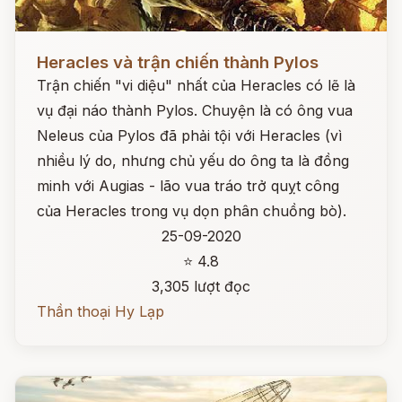
Đọc ngay
Heracles và trận chiến thành Pylos
Trận chiến "vi diệu" nhất của Heracles có lẽ là
vụ đại náo thành Pylos. Chuyện là có ông vua
Neleus của Pylos đã phải tội với Heracles (vì
nhiều lý do, nhưng chủ yếu do ông ta là đồng
minh với Augias - lão vua tráo trở quỵt công
của Heracles trong vụ dọn phân chuồng bò).
25-09-2020
⭐ 4.8
3,305 lượt đọc
Thần thoại Hy Lạp