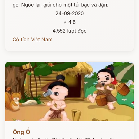
gọi Ngốc lại, giúi cho một túi bạc và dặn:
24-09-2020
⭐ 4.8
4,552 lượt đọc
Cổ tích Việt Nam
Đọc ngay
Ông Ồ