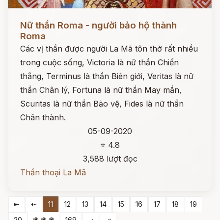
Đọc ngay
Nữ thần Roma - người bảo hộ thành
Roma
Các vị thần được người La Mã tôn thờ rất nhiều
trong cuộc sống, Victoria là nữ thần Chiến
thắng, Terminus là thần Biên giới, Veritas là nữ
thần Chân lý, Fortuna là nữ thần May mắn,
Scuritas là nữ thần Bảo vệ, Fides là nữ thần
Chân thành.
05-09-2020
⭐ 4.8
3,588 lượt đọc
Thần thoại La Mã
⇤
⇠
11
12
13
14
15
16
17
18
19
❀ ❀ ❀
20
169
⇢
⇥