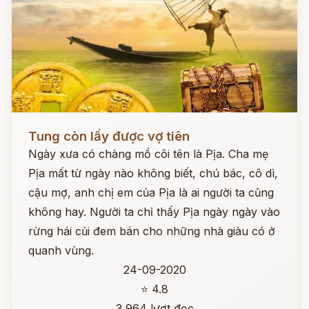
Đọc ngay
Tung còn lấy được vợ tiên
Ngày xưa có chàng mồ côi tên là Pịa. Cha mẹ
Pịa mất từ ngày nào không biết, chú bác, cô dì,
cậu mợ, anh chị em của Pịa là ai người ta cũng
không hay. Người ta chỉ thấy Pịa ngày ngày vào
rừng hái củi đem bán cho những nhà giàu có ở
quanh vùng.
24-09-2020
⭐ 4.8
3,964 lượt đọc