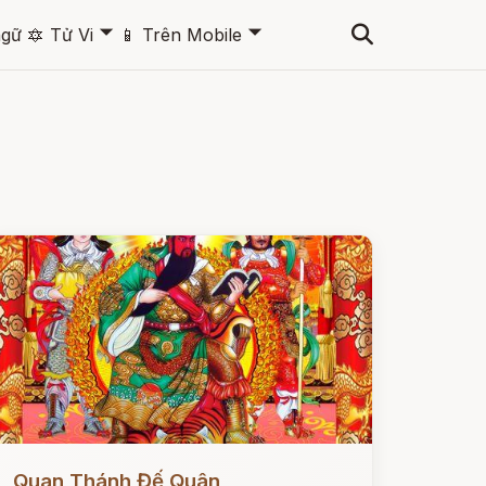
🞃
🞃
ngữ
🔯
Tử Vi
📱
Trên Mobile
ọc ngay
Quan Thánh Đế Quân