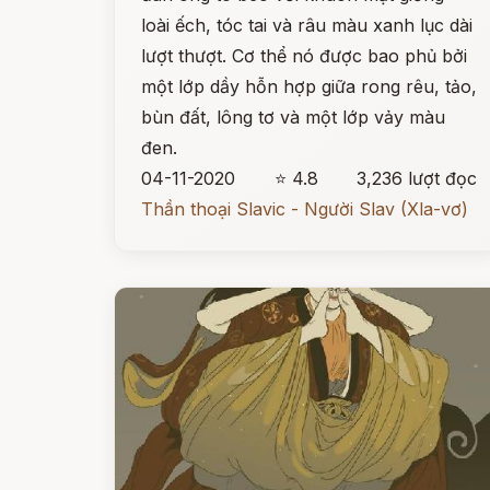
loài ếch, tóc tai và râu màu xanh lục dài
lượt thượt. Cơ thể nó được bao phủ bởi
một lớp dầy hỗn hợp giữa rong rêu, tảo,
bùn đất, lông tơ và một lớp vảy màu
đen.
04-11-2020
⭐ 4.8
3,236 lượt đọc
Thần thoại Slavic - Người Slav (Xla-vơ)