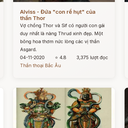
Đọc ngay
Đ
Alviss - Đứa "con rể hụt" của
thần Thor
Vợ chồng Thor và Sif có người con gái
duy nhất là nàng Thrud xinh đẹp. Một
bông hoa thơm nức lòng các vị thần
Asgard.
04-11-2020
⭐ 4.8
3,375 lượt đọc
Thần thoại Bắc Âu