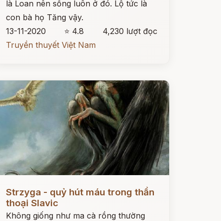
là Loan nên sống luôn ở đó. Lộ tức là
con bà họ Tăng vậy.
13-11-2020
⭐ 4.8
4,230 lượt đọc
Truyền thuyết Việt Nam
ọc ngay
Strzyga - quỷ hút máu trong thần
thoại Slavic
Không giống như ma cà rồng thường