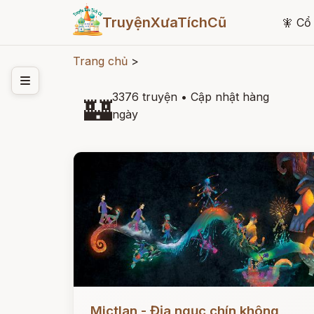
TruyệnXưaTíchCũ
🧚
Cổ 
Trang chủ
>
3376 truyện
•
Cập nhật hàng
🏰
ngày
Đọc ngay
Mictlan - Địa ngục chín không