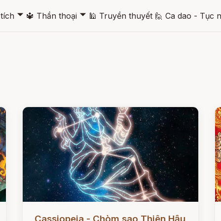
🞃
🞃
tích
🔱
Thần thoại
🕌
Truyền thuyết
🙋
Ca dao - Tục 
Đọc ngay
Đ
Cassiopeia - Chòm sao Thiên Hậu