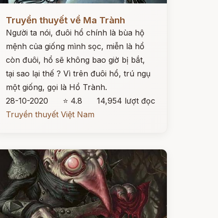
ọc ngay
Truyền thuyết về Ma Trành
Người ta nói, đuôi hổ chính là bùa hộ
mệnh của giống mình sọc, miễn là hổ
còn đuôi, hổ sẽ không bao giờ bị bắt,
tại sao lại thế ? Vì trên đuôi hổ, trú ngụ
một giống, gọi là Hổ Trành.
28-10-2020
⭐ 4.8
14,954 lượt đọc
Truyền thuyết Việt Nam