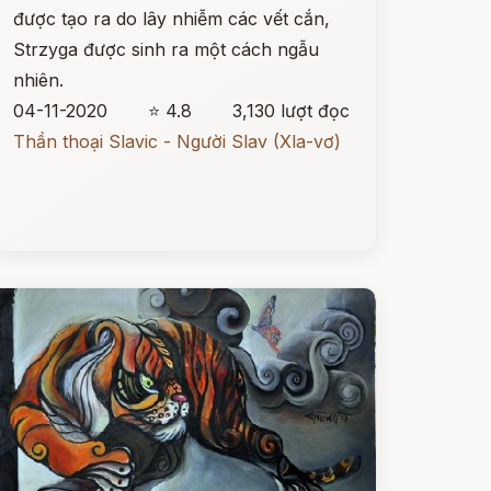
được tạo ra do lây nhiễm các vết cắn,
Strzyga được sinh ra một cách ngẫu
nhiên.
04-11-2020
⭐ 4.8
3,130 lượt đọc
Thần thoại Slavic - Người Slav (Xla-vơ)