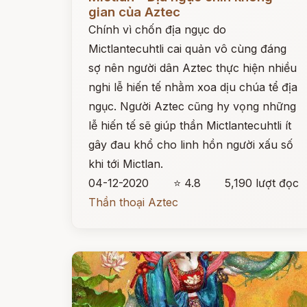
gian của Aztec
Chính vì chốn địa ngục do
Mictlantecuhtli cai quản vô cùng đáng
sợ nên người dân Aztec thực hiện nhiều
nghi lễ hiến tế nhằm xoa dịu chúa tể địa
ngục. Người Aztec cũng hy vọng những
lễ hiến tế sẽ giúp thần Mictlantecuhtli ít
gây đau khổ cho linh hồn người xấu số
khi tới Mictlan.
04-12-2020
⭐ 4.8
5,190 lượt đọc
Thần thoại Aztec