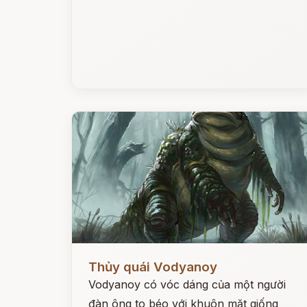
Đọc ngay
Thủy quái Vodyanoy
Vodyanoy có vóc dáng của một người
đàn ông to béo với khuôn mặt giống