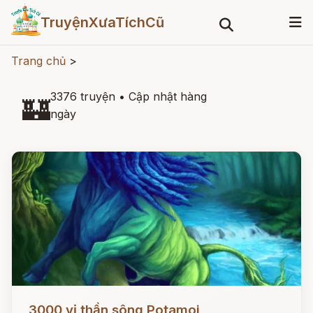
TruyệnXưaTíchCũ
Trang chủ
>
3376 truyện
•
Cập nhật hàng
🏰
ngày
Đọc ngay
3000 vị thần sông Potamoi