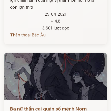
lợn chiến binh của một vị thần? Oh no, nó là
con lợn thịt!
25-04-2021
⭐ 4.8
3,601 lượt đọc
Thần thoại Bắc Âu
Đọc ngay
Ba nữ thần cai quản số mệnh Norn