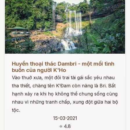
Đọc ngay
Huyền thoại thác Dambri - một mối tình
buồn của người K'Ho
Vào thuở xưa, một đôi trai tài gái sắc yêu nhau
tha thiết, chàng tên K’Đam còn nàng là Bri. Bất
hạnh xảy ra khi họ không thể chung sống cùng
nhau vì những tranh chấp, xung đột giữa hai bộ
tộc.
15-03-2021
⭐ 4.8