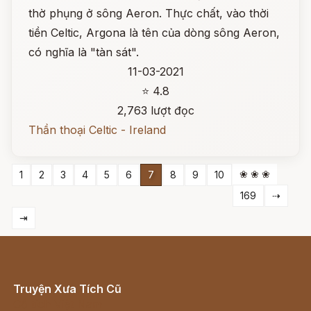
thờ phụng ở sông Aeron. Thực chất, vào thời
tiền Celtic, Argona là tên của dòng sông Aeron,
có nghĩa là "tàn sát".
11-03-2021
⭐ 4.8
2,763 lượt đọc
Thần thoại Celtic - Ireland
❀ ❀ ❀
1
2
3
4
5
6
7
8
9
10
169
⇢
⇥
Truyện Xưa Tích Cũ
Cổ tích Việt Nam