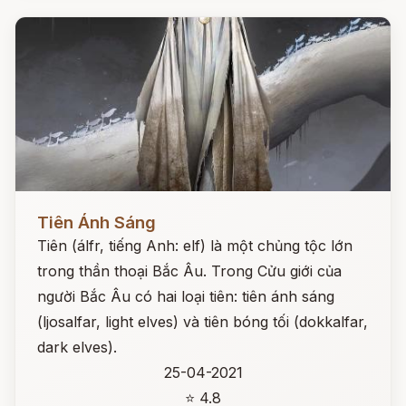
Đọc ngay
Tiên Ánh Sáng
Tiên (álfr, tiếng Anh: elf) là một chủng tộc lớn
trong thần thoại Bắc Âu. Trong Cửu giới của
người Bắc Âu có hai loại tiên: tiên ánh sáng
(ljosalfar, light elves) và tiên bóng tối (dokkalfar,
dark elves).
25-04-2021
⭐ 4.8