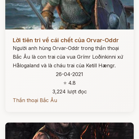
Đọc ngay
Lời tiên tri về cái chết của Orvar-Oddr
Người anh hùng Orvar-Oddr trong thần thoại
Bắc Âu là con trai của vua Grímr Loðinkinni xứ
Hålogaland và là cháu trai của Ketill Hængr.
26-04-2021
⭐ 4.8
3,224 lượt đọc
Thần thoại Bắc Âu