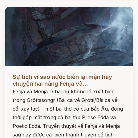
Đọc ngay
Sự tích vì sao nước biển lại mặn hay
chuyện hai nàng Fenja và...
Fenja và Menja là hai nữ khổng lồ xuất hiện
trong Gróttasöngr (Bài ca về Grótti/Bài ca về
cối xay tay) – một bài thơ cổ của Bắc Âu, đồng
thời góp mặt trong cả hai tập Prose Edda và
Poetic Edda. Truyền thuyết về Fenja và Menja
sau này được cải biên thành truyện cổ tích