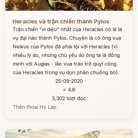
Đọc ngay
Heracles và trận chiến thành Pylos
Trận chiến "vi diệu" nhất của Heracles có lẽ là
vụ đại náo thành Pylos. Chuyện là có ông vua
Neleus của Pylos đã phải tội với Heracles (vì
nhiều lý do, nhưng chủ yếu do ông ta là đồng
minh với Augias - lão vua tráo trở quỵt công
của Heracles trong vụ dọn phân chuồng bò).
25-09-2020
⭐ 4.8
3,302 lượt đọc
Thần thoại Hy Lạp