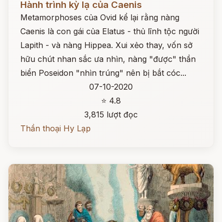
Hành trình kỳ lạ của Caenis
Metamorphoses của Ovid kể lại rằng nàng
Caenis là con gái của Elatus - thủ lĩnh tộc người
Lapith - và nàng Hippea. Xui xẻo thay, vốn sở
hữu chút nhan sắc ưa nhìn, nàng "được" thần
biển Poseidon "nhìn trúng" nên bị bắt cóc...
07-10-2020
⭐ 4.8
3,815 lượt đọc
Thần thoại Hy Lạp