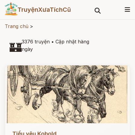
TruyệnXưaTíchCũ
Trang chủ
>
3376 truyện
•
Cập nhật hàng
🏰
ngày
Đọc ngay
Tiểu yêu Kobold