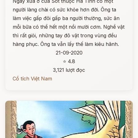
Ngày xưa ở cửa Sót thuộc Hà Tĩnh có một
người làng chài có sức khỏe hơn đời. Ông ta
làm việc gấp đôi gấp ba người thường, sức ăn
mỗi bữa có thể hết một nồi mười cơm. Nghề vật
thì rất giỏi, những tay đô vật trong vùng đều
hàng phục. Ông ta vẫn lấy thế làm kiêu hãnh.
21-09-2020
⭐ 4.8
3,121 lượt đọc
Cổ tích Việt Nam