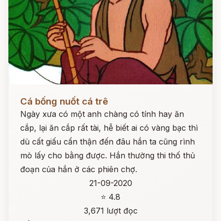
Đọc ngay
Cá bống nuốt cá trê
Ngày xưa có một anh chàng có tính hay ăn
cắp, lại ăn cắp rất tài, hễ biết ai có vàng bạc thì
dù cất giấu cẩn thận đến đâu hắn ta cũng rình
mò lấy cho bằng được. Hắn thường thi thố thủ
đoạn của hắn ở các phiên chợ.
21-09-2020
⭐ 4.8
3,671 lượt đọc