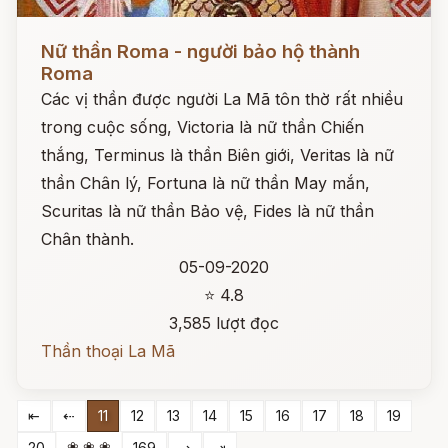
Đọc ngay
Nữ thần Roma - người bảo hộ thành
Roma
Các vị thần được người La Mã tôn thờ rất nhiều
trong cuộc sống, Victoria là nữ thần Chiến
thắng, Terminus là thần Biên giới, Veritas là nữ
thần Chân lý, Fortuna là nữ thần May mắn,
Scuritas là nữ thần Bảo vệ, Fides là nữ thần
Chân thành.
05-09-2020
⭐ 4.8
3,585 lượt đọc
Thần thoại La Mã
⇤
⇠
11
12
13
14
15
16
17
18
19
❀ ❀ ❀
20
169
⇢
⇥