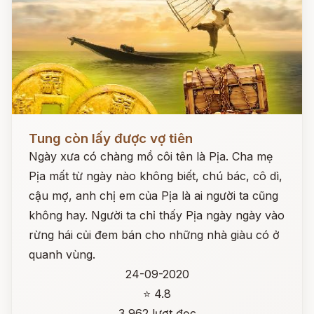
Đọc ngay
Tung còn lấy được vợ tiên
Ngày xưa có chàng mồ côi tên là Pịa. Cha mẹ
Pịa mất từ ngày nào không biết, chú bác, cô dì,
cậu mợ, anh chị em của Pịa là ai người ta cũng
không hay. Người ta chỉ thấy Pịa ngày ngày vào
rừng hái củi đem bán cho những nhà giàu có ở
quanh vùng.
24-09-2020
⭐ 4.8
3,962 lượt đọc