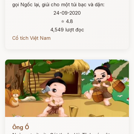
gọi Ngốc lại, giúi cho một túi bạc và dặn:
24-09-2020
⭐ 4.8
4,549 lượt đọc
Cổ tích Việt Nam
Đọc ngay
Ông Ồ