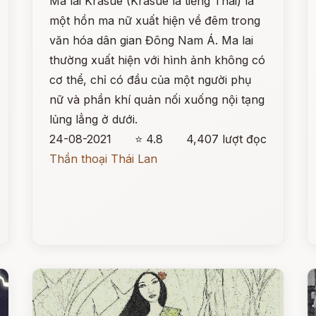
Ma lai Krasue (Krasue là tiếng Thái) là
một hồn ma nữ xuất hiện về đêm trong
văn hóa dân gian Đông Nam Á. Ma lai
thường xuất hiện với hình ảnh không có
cơ thể, chỉ có đầu của một người phụ
nữ và phần khí quản nối xuống nội tạng
lủng lẳng ở dưới.
24-08-2021
⭐ 4.8
4,407 lượt đọc
Thần thoại Thái Lan