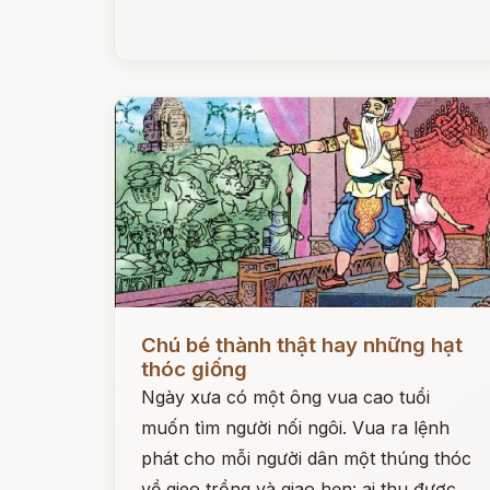
Đọc ngay
Chú bé thành thật hay những hạt
thóc giống
Ngày xưa có một ông vua cao tuổi
muốn tìm người nối ngôi. Vua ra lệnh
phát cho mỗi người dân một thúng thóc
về gieo trồng và giao hẹn: ai thu được