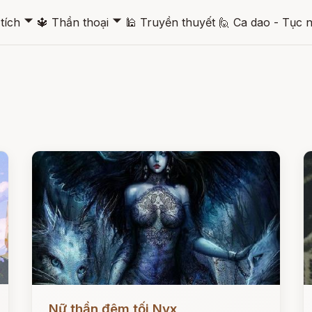
🞃
🞃
tích
🔱
Thần thoại
🕌
Truyền thuyết
🙋
Ca dao - Tục 
Đọc ngay
Đ
Nữ thần đêm tối Nyx