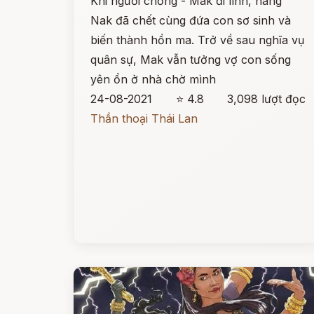
Khi người chồng - Mak đi lính, nàng
Nak đã chết cùng đứa con sơ sinh và
biến thành hồn ma. Trở về sau nghĩa vụ
quân sự, Mak vẫn tưởng vợ con sống
yên ổn ở nhà chờ mình
24-08-2021
⭐ 4.8
3,098 lượt đọc
Thần thoại Thái Lan