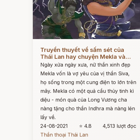
Đọc ngay
Truyền thuyết về sấm sét của
Thái Lan hay chuyện Mekla và...
Ngày xửa ngày xưa, nữ thần xinh đẹp
Mekla vốn là vợ yêu của vị thần Siva,
họ sống trong một cung điện to lớn trên
mây. Mekla có một quả cầu thủy tinh kì
diệu - món quà của Long Vương cha
nàng tặng cho thần Indhra mà nàng lén
lấy về.
24-08-2021
⭐ 4.8
4,513 lượt đọc
Thần thoại Thái Lan