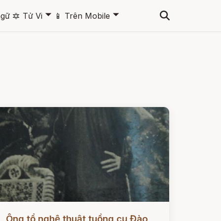
🞃
🞃
ngữ
🔯
Tử Vi
📱
Trên Mobile
ọc ngay
Ông tổ nghệ thuật tuồng cụ Đào