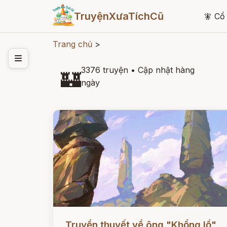
TruyệnXưaTíchCũ
🧚
Cổ 
Trang chủ
>
3376 truyện
•
Cập nhật hàng
🏰
ngày
Đọc ngay
Truyền thuyết về ông "Khổng lồ"