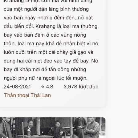
Krahang là một con ma với hình dáng
của một người dân làng bình thường
vào ban ngày nhưng đêm đến, nó bắt
đầu biến đổi. Krahang là loại ma thường
bay vào ban đêm ở các vùng nông
thôn, loài ma này khá dễ nhận biết vì nó
luôn cưỡi trên một cái chày giã gạo và
dùng hai cái mẹt đeo vào tay để bay. Nó
bay đi khắp nơi để tấn công những
người phụ nữ ra ngoài lúc tối muộn.
24-08-2021
⭐ 4.8
3,978 lượt đọc
Thần thoại Thái Lan