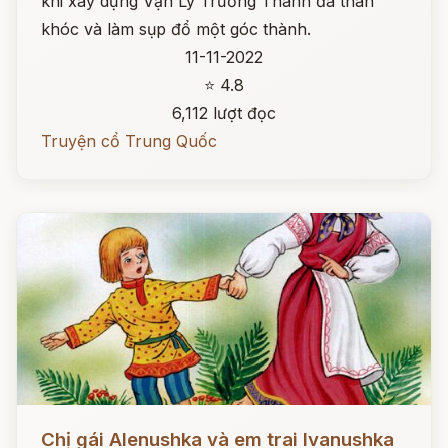
khi xây dựng Vạn Lý Trường Thành đã than
khóc và làm sụp đổ một góc thành.
11-11-2022
⭐ 4.8
6,112 lượt đọc
Truyện cổ Trung Quốc
Đọc ngay
Chị gái Alenushka và em trai Ivanushka