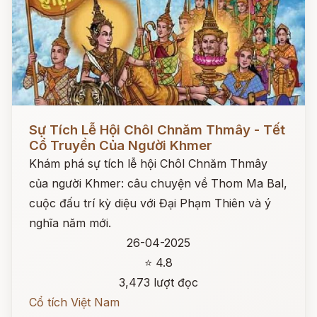
Đọc ngay
Sự Tích Lễ Hội Chôl Chnăm Thmây - Tết
Cổ Truyền Của Người Khmer
Khám phá sự tích lễ hội Chôl Chnăm Thmây
của người Khmer: câu chuyện về Thom Ma Bal,
cuộc đấu trí kỳ diệu với Đại Phạm Thiên và ý
nghĩa năm mới.
26-04-2025
⭐ 4.8
3,473 lượt đọc
Cổ tích Việt Nam