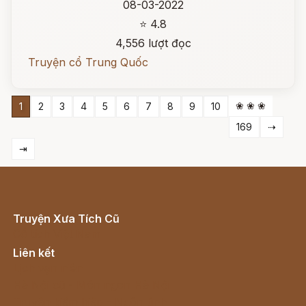
08-03-2022
⭐ 4.8
4,556 lượt đọc
Truyện cổ Trung Quốc
❀ ❀ ❀
1
2
3
4
5
6
7
8
9
10
169
⇢
⇥
Truyện Xưa Tích Cũ
Cổ tích Việt Nam
Liên kết
Lịch vạn niên
Hà Nội cũ - Món ngon Hà Nội
Truyện kiếm hiệp - Ngôn tình