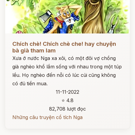
Đọc ngay
Chích chè! Chích chè che! hay chuyện
bà già tham lam
Xưa ở nước Nga xa xôi, có một đôi vợ chồng
già nghèo khổ lắm sống với nhau trong một túp
lều. Họ nghèo đến nỗi có lúc củi cũng không
có đủ tiền mua.
11-11-2022
⭐ 4.8
82,708 lượt đọc
Những câu truyện cổ tích Nga