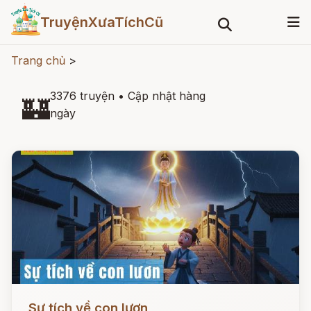
TruyệnXưaTíchCũ
Trang chủ
>
3376 truyện
•
Cập nhật hàng
🏰
ngày
Đọc ngay
Sự tích về con lươn