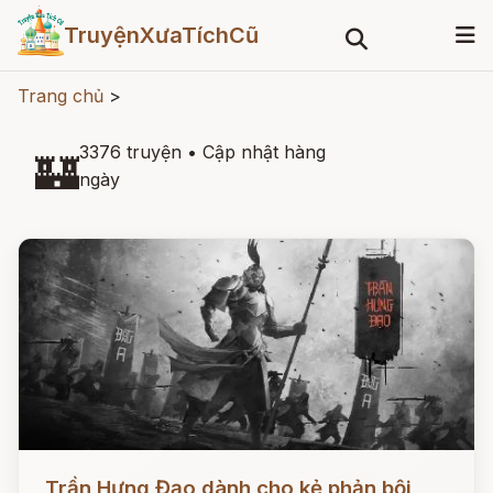
TruyệnXưaTíchCũ
Trang chủ
>
3376 truyện
•
Cập nhật hàng
🏰
ngày
Đọc ngay
Trần Hưng Đạo dành cho kẻ phản bội