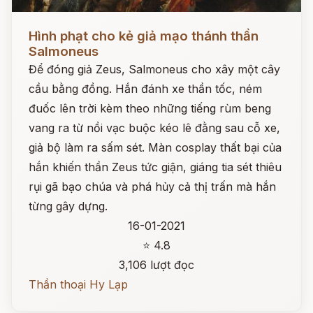
Đọc ngay
Hình phạt cho kẻ giả mạo thánh thần
Salmoneus
Để đóng giả Zeus, Salmoneus cho xây một cây
cầu bằng đồng. Hắn đánh xe thần tốc, ném
đuốc lên trời kèm theo những tiếng rùm beng
vang ra từ nồi vạc buộc kéo lê đằng sau cỗ xe,
giả bộ làm ra sấm sét. Màn cosplay thất bại của
hắn khiến thần Zeus tức giận, giáng tia sét thiêu
rụi gã bạo chúa và phá hủy cả thị trấn mà hắn
từng gây dựng.
16-01-2021
⭐ 4.8
3,106 lượt đọc
Thần thoại Hy Lạp