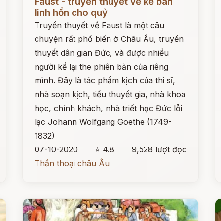
Faust - truyền thuyết về kẻ bán
linh hồn cho quỷ
Truyền thuyết về Faust là một câu
chuyện rất phổ biến ở Châu Âu, truyền
thuyết dân gian Đức, và được nhiều
người kể lại the phiên bản của riêng
mình. Đây là tác phẩm kịch của thi sĩ,
nhà soạn kịch, tiểu thuyết gia, nhà khoa
học, chính khách, nhà triết học Đức lỗi
lạc Johann Wolfgang Goethe (1749-
1832)
07-10-2020
⭐ 4.8
9,528 lượt đọc
Thần thoại châu Âu