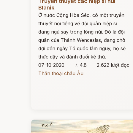
Truyền thuyết các hiệp sĩ núi
Blanik
Ở nước Cộng Hòa Séc, có một truyền
thuyết nổi tiếng về đội quân hiệp sĩ
đang ngủ say trong lòng núi. Đó là đội
quân của Thánh Wenceslas, đang chờ
đợi đến ngày Tổ quốc lâm nguy, họ sẽ
thức dậy và đánh đuổi kẻ thù.
07-10-2020
⭐ 4.8
2,622 lượt đọc
Thần thoại châu Âu