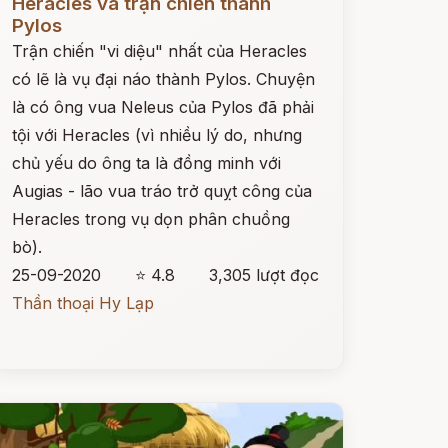
Heracles và trận chiến thành
Pylos
Trận chiến "vi diệu" nhất của Heracles
có lẽ là vụ đại náo thành Pylos. Chuyện
là có ông vua Neleus của Pylos đã phải
tội với Heracles (vì nhiều lý do, nhưng
chủ yếu do ông ta là đồng minh với
Augias - lão vua tráo trở quỵt công của
Heracles trong vụ dọn phân chuồng
bò).
25-09-2020
⭐ 4.8
3,305 lượt đọc
Thần thoại Hy Lạp