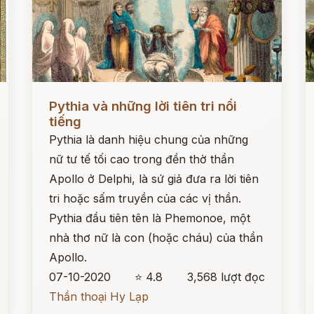
Đọc ngay
Đ
Pythia và những lời tiên tri nổi
tiếng
Pythia là danh hiệu chung của những
nữ tư tế tối cao trong đền thờ thần
Apollo ở Delphi, là sứ giả đưa ra lời tiên
tri hoặc sấm truyền của các vị thần.
Pythia đầu tiên tên là Phemonoe, một
nhà thơ nữ là con (hoặc cháu) của thần
Apollo.
07-10-2020
⭐ 4.8
3,568 lượt đọc
Thần thoại Hy Lạp