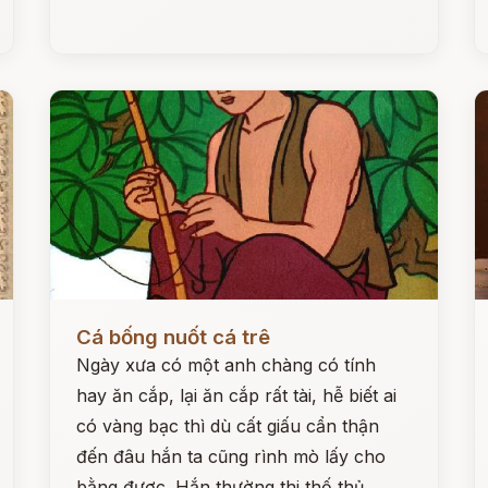
Đọc ngay
Đ
Cá bống nuốt cá trê
Ngày xưa có một anh chàng có tính
hay ăn cắp, lại ăn cắp rất tài, hễ biết ai
có vàng bạc thì dù cất giấu cẩn thận
đến đâu hắn ta cũng rình mò lấy cho
bằng được. Hắn thường thi thố thủ