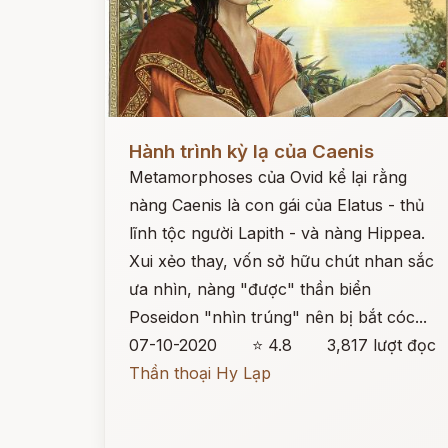
Đọc ngay
Hành trình kỳ lạ của Caenis
Metamorphoses của Ovid kể lại rằng
nàng Caenis là con gái của Elatus - thủ
lĩnh tộc người Lapith - và nàng Hippea.
Xui xẻo thay, vốn sở hữu chút nhan sắc
ưa nhìn, nàng "được" thần biển
Poseidon "nhìn trúng" nên bị bắt cóc...
07-10-2020
⭐ 4.8
3,817 lượt đọc
Thần thoại Hy Lạp