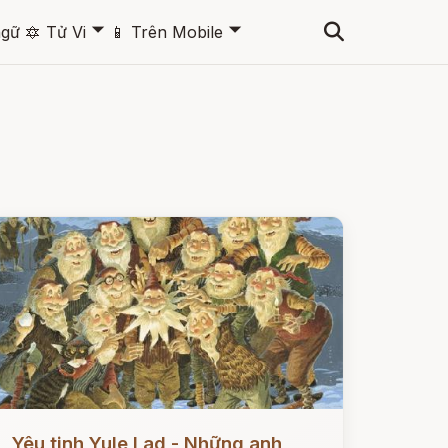
🞃
🞃
ngữ
🔯
Tử Vi
📱
Trên Mobile
ọc ngay
Yêu tinh Yule Lad - Những anh