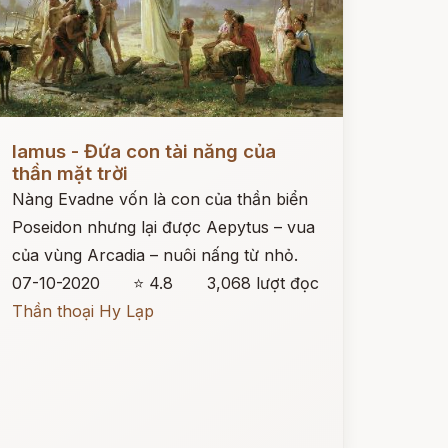
ọc ngay
Iamus - Đứa con tài năng của
thần mặt trời
Nàng Evadne vốn là con của thần biển
Poseidon nhưng lại được Aepytus – vua
của vùng Arcadia – nuôi nấng từ nhỏ.
07-10-2020
⭐ 4.8
3,068 lượt đọc
Thần thoại Hy Lạp