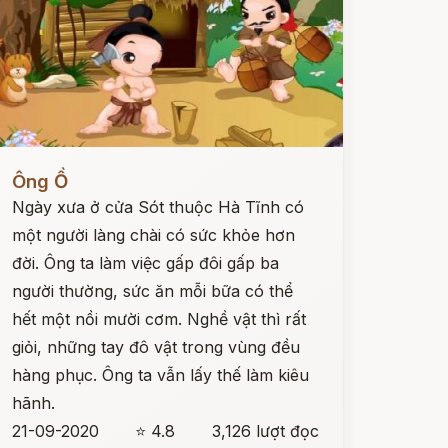
ọc ngay
Ông Ồ
Ngày xưa ở cửa Sót thuộc Hà Tĩnh có
một người làng chài có sức khỏe hơn
đời. Ông ta làm việc gấp đôi gấp ba
người thường, sức ăn mỗi bữa có thể
hết một nồi mười cơm. Nghề vật thì rất
giỏi, những tay đô vật trong vùng đều
hàng phục. Ông ta vẫn lấy thế làm kiêu
hãnh.
21-09-2020
⭐ 4.8
3,126 lượt đọc