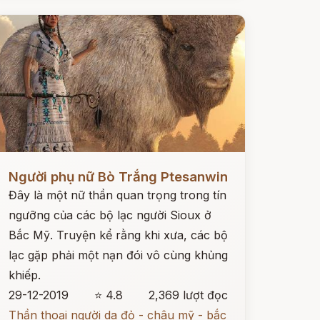
ọc ngay
Người phụ nữ Bò Trắng Ptesanwin
Đây là một nữ thần quan trọng trong tín
ngưỡng của các bộ lạc người Sioux ở
Bắc Mỹ. Truyện kể rằng khi xưa, các bộ
lạc gặp phải một nạn đói vô cùng khủng
khiếp.
29-12-2019
⭐ 4.8
2,369 lượt đọc
Thần thoại người da đỏ - châu mỹ - bắc