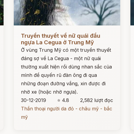
Đọc ngay
Đ
Truyền thuyết về nữ quái đầu
ngựa La Cegua ở Trung Mỹ
Ở vùng Trung Mỹ có một truyền thuyết
đáng sợ về La Cegua - một nữ quái
thường xuất hiện rồi dùng nhan sắc của
mình để quyến rũ đàn ông đi qua
những đoạn đường vắng, xin được đi
nhờ xe (hoặc nhờ ngựa).
30-12-2019
⭐ 4.8
2,582 lượt đọc
Thần thoại người da đỏ - châu mỹ - bắc
mỹ