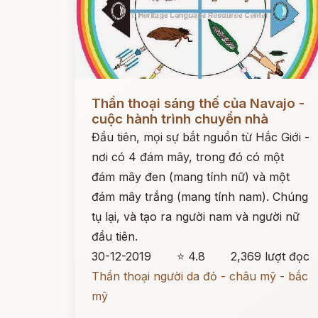
Đọc ngay
Thần thoại sáng thế của Navajo -
cuộc hành trình chuyển nhà
Đầu tiên, mọi sự bắt nguồn từ Hắc Giới -
nơi có 4 đám mây, trong đó có một
đám mây đen (mang tính nữ) và một
đám mây trắng (mang tính nam). Chúng
tụ lại, và tạo ra người nam và người nữ
đầu tiên.
30-12-2019
⭐ 4.8
2,369 lượt đọc
Thần thoại người da đỏ - châu mỹ - bắc
mỹ