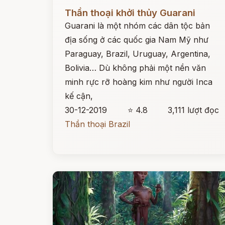
Đọc ngay
Thần thoại khởi thủy Guarani
Guarani là một nhóm các dân tộc bản
địa sống ở các quốc gia Nam Mỹ như
Paraguay, Brazil, Uruguay, Argentina,
Bolivia… Dù không phải một nền văn
minh rực rỡ hoàng kim như người Inca
kế cận,
30-12-2019
⭐ 4.8
3,111 lượt đọc
Thần thoại Brazil