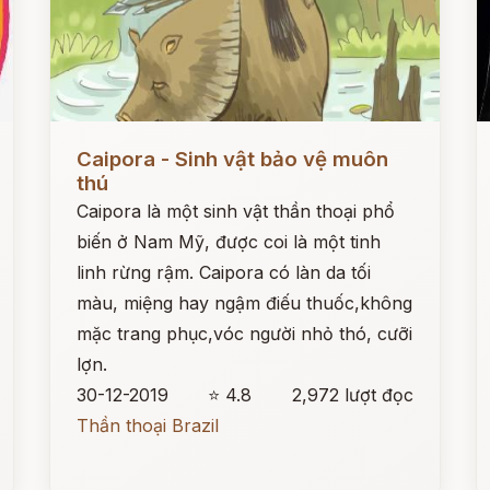
Đọc ngay
Đ
Caipora - Sinh vật bảo vệ muôn
thú
Caipora là một sinh vật thần thoại phổ
biến ở Nam Mỹ, được coi là một tinh
linh rừng rậm. Caipora có làn da tối
màu, miệng hay ngậm điếu thuốc,không
mặc trang phục,vóc người nhỏ thó, cưỡi
lợn.
30-12-2019
⭐ 4.8
2,972 lượt đọc
Thần thoại Brazil