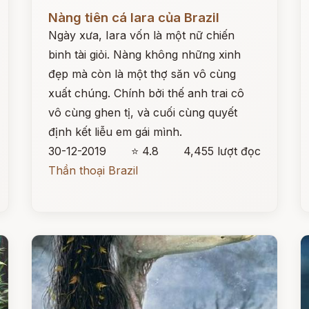
Đọc ngay
Đ
Nàng tiên cá Iara của Brazil
Ngày xưa, Iara vốn là một nữ chiến
binh tài giỏi. Nàng không những xinh
đẹp mà còn là một thợ săn vô cùng
xuất chúng. Chính bởi thế anh trai cô
vô cùng ghen tị, và cuối cùng quyết
định kết liễu em gái mình.
30-12-2019
⭐ 4.8
4,455 lượt đọc
Thần thoại Brazil