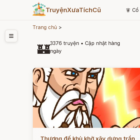
TruyệnXưaTíchCũ
🧚
Cổ 
Trang chủ
>
3376 truyện
•
Cập nhật hàng
🏰
ngày
Đọc ngay
Thượng đế khù khờ xây dựng trần