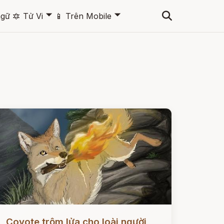
🞃
🞃
ngữ
🔯
Tử Vi
📱
Trên Mobile
ọc ngay
Coyote trộm lửa cho loài người