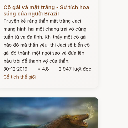
ọc ngay
Cô gái và mặt trăng - Sự tích hoa
súng của người Brazil
Truyện kể rằng thần mặt trăng Jaci
mang hình hài một chàng trai vô cùng
tuấn tú và đa tình. Khi thấy một cô gái
nào đó mà thần yêu, thì Jaci sẽ biến cô
gái đó thành một ngôi sao và đưa lên
bầu trời để thành vợ của thần.
30-12-2019
⭐ 4.8
2,947 lượt đọc
Cổ tích thế giới