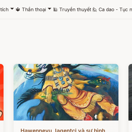
🞃
🞃
tích
🔱
Thần thoại
🕌
Truyền thuyết
🙋
Ca dao - Tục 
Đọc ngay
Đ
Hawenneyu, Iagentci và sự hình