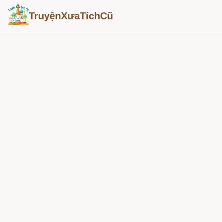
TruyệnXưaTíchCũ