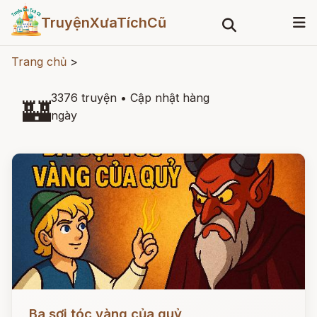
TruyệnXưaTíchCũ
Trang chủ
>
3376 truyện
•
Cập nhật hàng
🏰
ngày
Đọc ngay
Ba sợi tóc vàng của quỷ