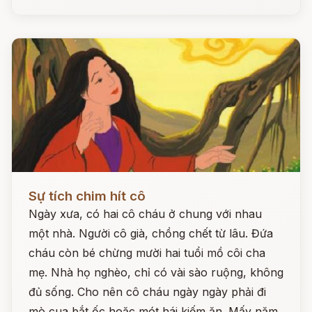
Đọc ngay
Sự tích chim hít cô
Ngày xưa, có hai cô cháu ở chung với nhau
một nhà. Người cô già, chồng chết từ lâu. Đứa
cháu còn bé chừng mười hai tuổi mồ côi cha
mẹ. Nhà họ nghèo, chỉ có vài sào ruộng, không
đủ sống. Cho nên cô cháu ngày ngày phải đi
mò cua bắt ốc hoặc mót hái kiếm ăn. Mấy năm