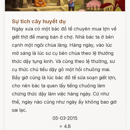
Đọc ngay
Sự tích cây huyết dụ
Ngày xưa có một bác đồ tể chuyên mua lợn về
giết thịt để mang bán ở chợ. Nhà bác ta ở bên
cạnh một ngôi chùa làng. Hàng ngày, vào lúc
mờ sáng là lúc sư cụ bên chùa theo lệ thường
thức dậy tụng kinh. Và cũng theo lệ thường, sư
cụ thức chú tiểu dậy gõ một hồi chuông mai.
Bấy giờ cũng là lúc bác đồ tể sửa soạn giết lợn,
cho nên bác ta quen lấy tiếng chuông làm
chừng thức dậy làm việc hàng ngày. Cứ như
thế, ngày nào cũng như ngày ấy không bao giờ
sai lạc.
05-03-2015
⭐ 4.8