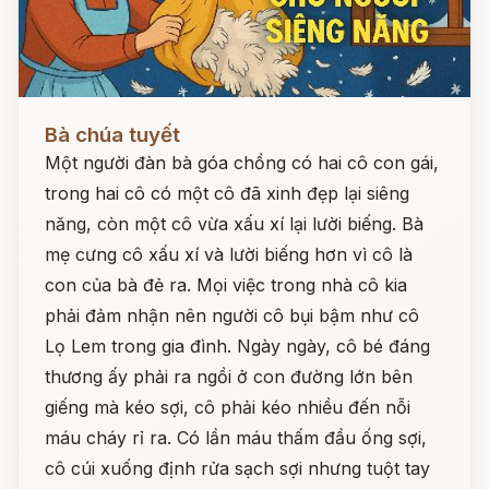
Đọc ngay
Bà chúa tuyết
Một người đàn bà góa chồng có hai cô con gái,
trong hai cô có một cô đã xinh đẹp lại siêng
năng, còn một cô vừa xấu xí lại lười biếng. Bà
mẹ cưng cô xấu xí và lười biếng hơn vì cô là
con của bà đẻ ra. Mọi việc trong nhà cô kia
phải đảm nhận nên người cô bụi bậm như cô
Lọ Lem trong gia đình. Ngày ngày, cô bé đáng
thương ấy phải ra ngồi ở con đường lớn bên
giếng mà kéo sợi, cô phải kéo nhiều đến nỗi
máu cháy rỉ ra. Có lần máu thấm đầu ống sợi,
cô cúi xuống định rửa sạch sợi nhưng tuột tay