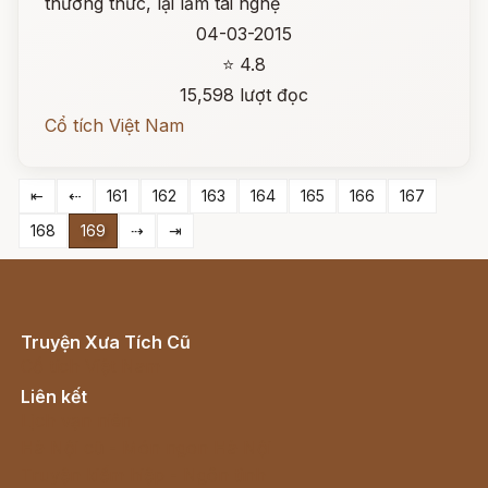
thường thức, lại lắm tài nghệ
04-03-2015
⭐ 4.8
15,598 lượt đọc
Cổ tích Việt Nam
⇤
⇠
161
162
163
164
165
166
167
168
169
⇢
⇥
Truyện Xưa Tích Cũ
Cổ tích Việt Nam
Liên kết
Lịch vạn niên
Hà Nội cũ - Món ngon Hà Nội
Truyện kiếm hiệp - Ngôn tình