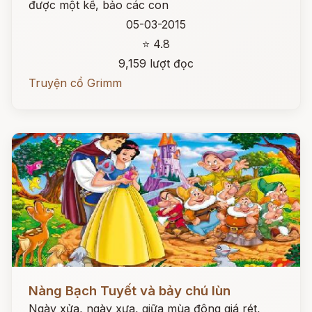
được một kế, bảo các con
05-03-2015
⭐ 4.8
9,159 lượt đọc
Truyện cổ Grimm
Đọc ngay
Nàng Bạch Tuyết và bảy chú lùn
Ngày xửa, ngày xưa, giữa mùa đông giá rét,