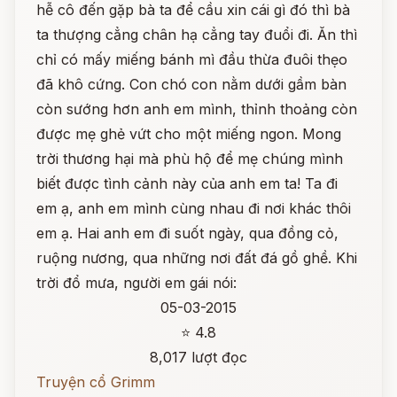
hễ cô đến gặp bà ta để cầu xin cái gì đó thì bà
ta thượng cẳng chân hạ cẳng tay đuổi đi. Ăn thì
chỉ có mấy miếng bánh mì đầu thừa đuôi thẹo
đã khô cứng. Con chó con nằm dưới gầm bàn
còn sướng hơn anh em mình, thỉnh thoảng còn
được mẹ ghẻ vứt cho một miếng ngon. Mong
trời thương hại mà phù hộ để mẹ chúng mình
biết được tình cảnh này của anh em ta! Ta đi
em ạ, anh em mình cùng nhau đi nơi khác thôi
em ạ. Hai anh em đi suốt ngày, qua đồng cỏ,
ruộng nương, qua những nơi đất đá gồ ghề. Khi
trời đổ mưa, người em gái nói:
05-03-2015
⭐ 4.8
8,017 lượt đọc
Truyện cổ Grimm