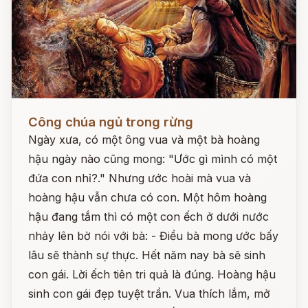
Đọc ngay
Công chúa ngủ trong rừng
Ngày xưa, có một ông vua và một bà hoàng
hậu ngày nào cũng mong: "Ước gì mình có một
đứa con nhỉ?." Nhưng ước hoài mà vua và
hoàng hậu vẫn chưa có con. Một hôm hoàng
hậu đang tắm thì có một con ếch ở dưới nước
nhảy lên bờ nói với bà: - Điều bà mong ước bấy
lâu sẽ thành sự thực. Hết năm nay bà sẽ sinh
con gái. Lời ếch tiên tri quả là đúng. Hoàng hậu
sinh con gái đẹp tuyệt trần. Vua thích lắm, mở