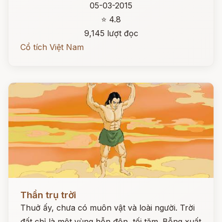
05-03-2015
⭐ 4.8
9,145 lượt đọc
Cổ tích Việt Nam
Đọc ngay
Thần trụ trời
Thuở ấy, chưa có muôn vật và loài người. Trời
đất chỉ là một vùng hỗn độn, tối tăm. Bỗng xuất