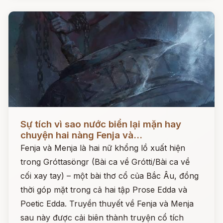
Đọc ngay
Sự tích vì sao nước biển lại mặn hay
chuyện hai nàng Fenja và...
Fenja và Menja là hai nữ khổng lồ xuất hiện
trong Gróttasöngr (Bài ca về Grótti/Bài ca về
cối xay tay) – một bài thơ cổ của Bắc Âu, đồng
thời góp mặt trong cả hai tập Prose Edda và
Poetic Edda. Truyền thuyết về Fenja và Menja
sau này được cải biên thành truyện cổ tích