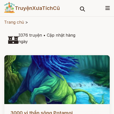
TruyệnXưaTíchCũ
Trang chủ
>
3376 truyện
•
Cập nhật hàng
🏰
ngày
Đọc ngay
3000 vị thần sông Potamoi