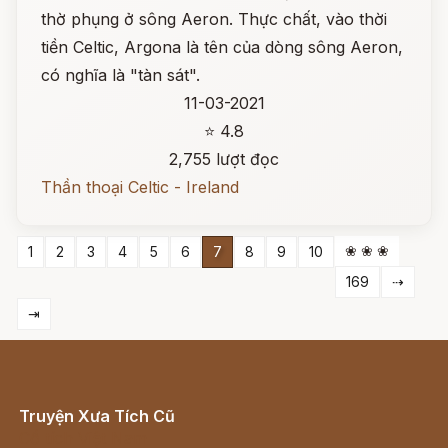
thờ phụng ở sông Aeron. Thực chất, vào thời
tiền Celtic, Argona là tên của dòng sông Aeron,
có nghĩa là "tàn sát".
11-03-2021
⭐ 4.8
2,755 lượt đọc
Thần thoại Celtic - Ireland
❀ ❀ ❀
1
2
3
4
5
6
7
8
9
10
169
⇢
⇥
Truyện Xưa Tích Cũ
Cổ tích Việt Nam