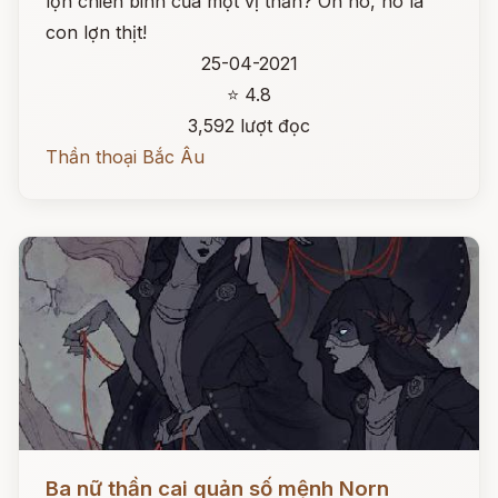
lợn chiến binh của một vị thần? Oh no, nó là
con lợn thịt!
25-04-2021
⭐ 4.8
3,592 lượt đọc
Thần thoại Bắc Âu
Đọc ngay
Ba nữ thần cai quản số mệnh Norn