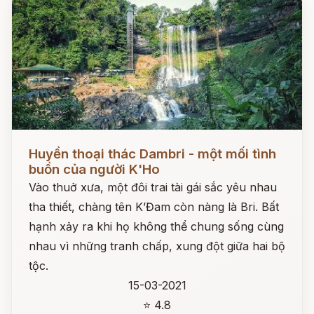
Đọc ngay
Huyền thoại thác Dambri - một mối tình
buồn của người K'Ho
Vào thuở xưa, một đôi trai tài gái sắc yêu nhau
tha thiết, chàng tên K’Đam còn nàng là Bri. Bất
hạnh xảy ra khi họ không thể chung sống cùng
nhau vì những tranh chấp, xung đột giữa hai bộ
tộc.
15-03-2021
⭐ 4.8