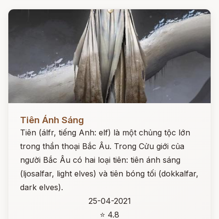
Đọc ngay
Tiên Ánh Sáng
Tiên (álfr, tiếng Anh: elf) là một chủng tộc lớn
trong thần thoại Bắc Âu. Trong Cửu giới của
người Bắc Âu có hai loại tiên: tiên ánh sáng
(ljosalfar, light elves) và tiên bóng tối (dokkalfar,
dark elves).
25-04-2021
⭐ 4.8