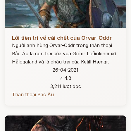
Đọc ngay
Lời tiên tri về cái chết của Orvar-Oddr
Người anh hùng Orvar-Oddr trong thần thoại
Bắc Âu là con trai của vua Grímr Loðinkinni xứ
Hålogaland và là cháu trai của Ketill Hængr.
26-04-2021
⭐ 4.8
3,211 lượt đọc
Thần thoại Bắc Âu