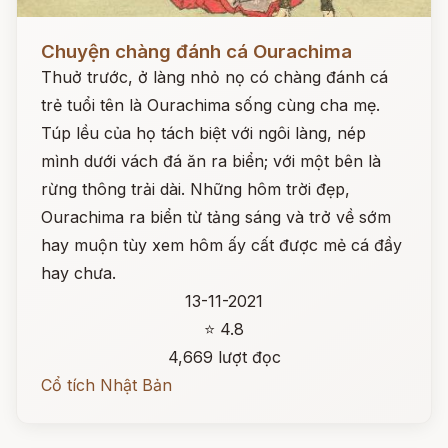
Đọc ngay
Chuyện chàng đánh cá Ourachima
Thuở trước, ở làng nhỏ nọ có chàng đánh cá
trẻ tuổi tên là Ourachima sống cùng cha mẹ.
Túp lều của họ tách biệt với ngôi làng, nép
mình dưới vách đá ăn ra biển; với một bên là
rừng thông trải dài. Những hôm trời đẹp,
Ourachima ra biển từ tảng sáng và trở về sớm
hay muộn tùy xem hôm ấy cất được mẻ cá đầy
hay chưa.
13-11-2021
⭐ 4.8
4,669 lượt đọc
Cổ tích Nhật Bản