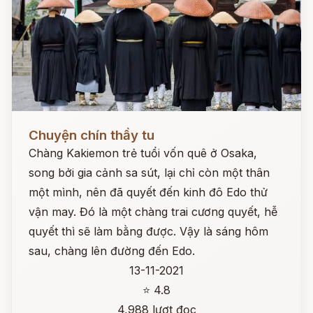
Đọc ngay
Chuyện chín thầy tu
Chàng Kakiemon trẻ tuổi vốn quê ở Osaka,
song bởi gia cảnh sa sút, lại chỉ còn một thân
một mình, nên đã quyết đến kinh đô Edo thử
vận may. Đó là một chàng trai cương quyết, hễ
quyết thì sẽ làm bằng được. Vậy là sáng hôm
sau, chàng lên đường đến Edo.
13-11-2021
⭐ 4.8
4,988 lượt đọc