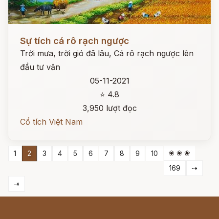
Đọc ngay
Sự tích cá rô rạch ngược
Trời mưa, trời gió đã lâu, Cá rô rạch ngược lên
đầu tư văn
05-11-2021
⭐ 4.8
3,950 lượt đọc
Cổ tích Việt Nam
❀ ❀ ❀
1
2
3
4
5
6
7
8
9
10
169
⇢
⇥