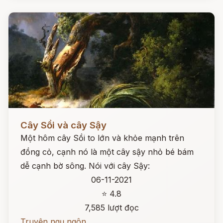
Đọc ngay
Cây Sồi và cây Sậy
Một hôm cây Sồi to lớn và khỏe mạnh trên
đồng cỏ, cạnh nó là một cây sậy nhỏ bé bám
dễ cạnh bờ sông. Nói với cây Sậy:
06-11-2021
⭐ 4.8
7,585 lượt đọc
Truyện ngụ ngôn