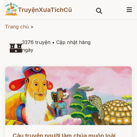
TruyệnXưaTíchCũ
Trang chủ
>
3376 truyện
•
Cập nhật hàng
🏰
ngày
Đọc ngay
Câu truyện người làm chúa muôn loài