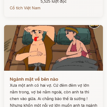
5,525 lượt đọc
Cổ tích Việt Nam
Đọc ngay
Ngảnh mặt về bên nào
Xưa một anh có hai vợ. Cứ đêm đêm vợ lớn
nằm trong, vợ bé nằm ngoài, còn anh ta thì
chen vào giữa. Ai chẳng bảo thế là sướng !
Nhưng khốn một nỗi vợ lớn muốn anh ta ngảnh