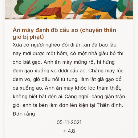
Đọc ngay
Ăn mày đánh đổ cầu ao (chuyện thần
gió bị phạt)
Xưa có người nghèo đói đi ăn xin đã bao lâu,
nay mới được một hôm, có một nhà giàu bố thí
cho bát gạo. Anh ăn mày mừng rỡ, hí hửng
đem gạo xuống vo dưới cầu ao. Chẳng may lúc
đem vo, gió đâu nổi tứ tung, làm lật giá gạo đổ
cả xuống ao. Anh ăn mày khóc lóc thảm thiết,
không biết bắt đền ai. Càng nghĩ, càng giận trận
gió, anh ta bèn làm đơn lên kiện tại Thiên đình.
Đơn rằng :
05-11-2021
⭐ 4.8