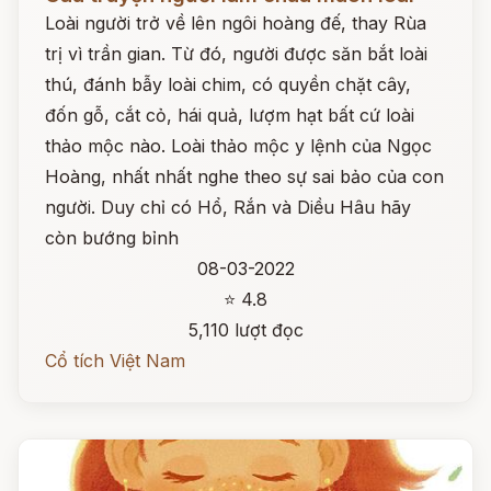
Loài người trở về lên ngôi hoàng đế, thay Rùa
trị vì trần gian. Từ đó, người được săn bắt loài
thú, đánh bẫy loài chim, có quyền chặt cây,
đốn gỗ, cắt cỏ, hái quả, lượm hạt bất cứ loài
thảo mộc nào. Loài thảo mộc y lệnh của Ngọc
Hoàng, nhất nhất nghe theo sự sai bảo của con
người. Duy chỉ có Hổ, Rắn và Diều Hâu hãy
còn bướng bỉnh
08-03-2022
⭐ 4.8
5,110 lượt đọc
Cổ tích Việt Nam