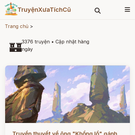
TruyệnXưaTíchCũ
Trang chủ
>
3376 truyện
•
Cập nhật hàng
🏰
ngày
Đọc ngay
Truyền thuyết về ông "Khổng lồ" gánh