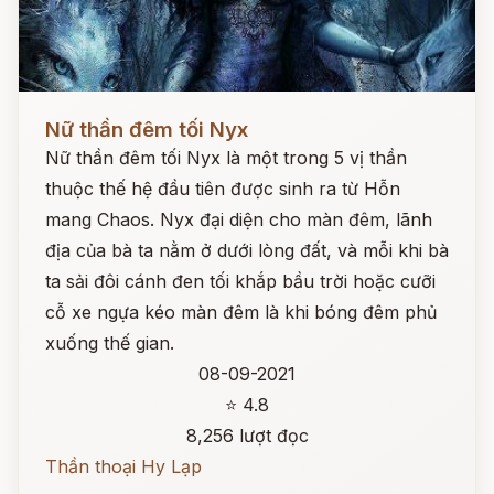
Đọc ngay
Nữ thần đêm tối Nyx
Nữ thần đêm tối Nyx là một trong 5 vị thần
thuộc thế hệ đầu tiên được sinh ra từ Hỗn
mang Chaos. Nyx đại diện cho màn đêm, lãnh
địa của bà ta nằm ở dưới lòng đất, và mỗi khi bà
ta sải đôi cánh đen tối khắp bầu trời hoặc cưỡi
cỗ xe ngựa kéo màn đêm là khi bóng đêm phủ
xuống thế gian.
08-09-2021
⭐ 4.8
8,256 lượt đọc
Thần thoại Hy Lạp