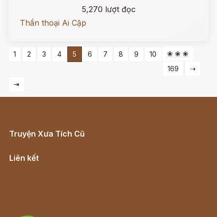
5,270 lượt đọc
Thần thoại Ai Cập
❀ ❀ ❀
1
2
3
4
5
6
7
8
9
10
169
⇢
⇥
Truyện Xưa Tích Cũ
Cổ tích Việt Nam
Liên kết
Lịch vạn niên
Hà Nội cũ - Món ngon Hà Nội
Truyện kiếm hiệp - Ngôn tình
Download - Tải Miễn Phí