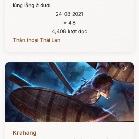
lủng lẳng ở dưới.
24-08-2021
⭐ 4.8
4,408 lượt đọc
Thần thoại Thái Lan
Đọc ngay
Krahang