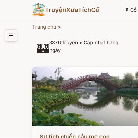
TruyệnXưaTíchCũ
🧚
Cổ 
Trang chủ
>
3376 truyện
•
Cập nhật hàng
🏰
ngày
Đọc ngay
Sự tích chiếc cầu mẹ con