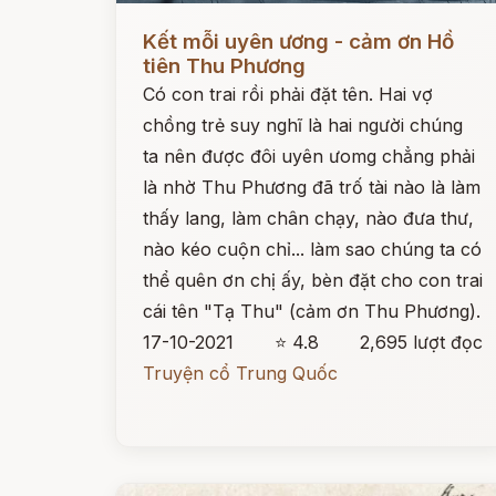
Đọc ngay
Kết mỗi uyên ương - cảm ơn Hồ
tiên Thu Phương
Có con trai rồi phải đặt tên. Hai vợ
chồng trẻ suy nghĩ là hai người chúng
ta nên được đôi uyên ưomg chẳng phải
là nhờ Thu Phương đã trố tài nào là làm
thấy lang, làm chân chạy, nào đưa thư,
nào kéo cuộn chỉ... làm sao chúng ta có
thể quên ơn chị ấy, bèn đặt cho con trai
cái tên "Tạ Thu" (cảm ơn Thu Phương).
17-10-2021
⭐ 4.8
2,695 lượt đọc
Truyện cổ Trung Quốc