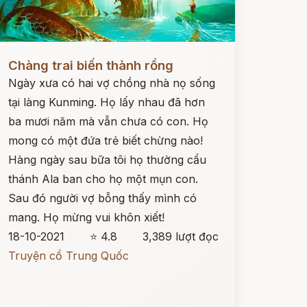
ọc ngay
Chàng trai biến thành rồng
Ngày xưa có hai vợ chồng nhà nọ sống
tại làng Kunming. Họ lấy nhau đã hơn
ba mươi năm mà vẫn chưa có con. Họ
mong có một đứa trẻ biết chừng nào!
Hàng ngày sau bữa tôi họ thường cẩu
thánh Ala ban cho họ một mụn con.
Sau đó người vợ bỗng thấy mình có
mang. Họ mừng vui khôn xiết!
18-10-2021
⭐ 4.8
3,389 lượt đọc
Truyện cổ Trung Quốc