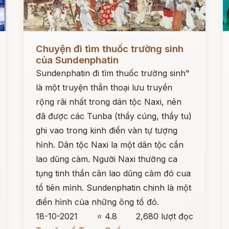
Đọc ngay
Đ
Chuyện đi tìm thuốc trường sinh
của Sundenphatin
Sundenphatin đi tìm thuốc trường sinh"
là một truyện thắn thoại lưu truyền
rộng rãi nhất trong dán tộc Naxi, nên
đã được các Tunba (thầy cúng, thầy tu)
ghi vao trong kinh điển vàn tự tượng
hỉnh. Dân tộc Naxi la một dân tộc cắn
lao dũng càm. Người Naxi thường ca
tụng tinh thần cân lao dũng cảm đó cua
tổ tiên mình. Sundenphatin chinh là một
điển hình cùa những ông tổ đó.
18-10-2021
⭐ 4.8
2,680 lượt đọc