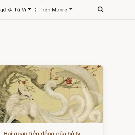
🞃
🞃
ngữ
🔯
Tử Vi
📱
Trên Mobile
ọc ngay
Hai quan tiền đồng của hồ ly