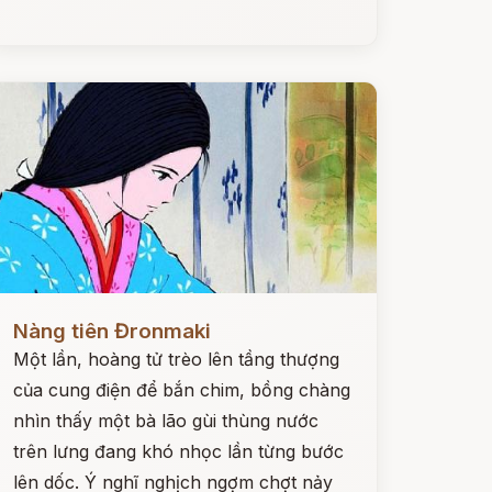
ọc ngay
Nàng tiên Đronmaki
Một lần, hoàng tử trèo lên tầng thượng
của cung điện để bắn chim, bồng chàng
nhìn thấy một bà lão gùi thùng nước
trên lưng đang khó nhọc lần từng bước
lên dốc. Ý nghĩ nghịch ngợm chợt nảy