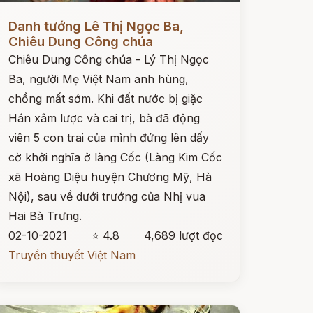
ọc ngay
Danh tướng Lê Thị Ngọc Ba,
Chiêu Dung Công chúa
Chiêu Dung Công chúa - Lý Thị Ngọc
Ba, người Mẹ Việt Nam anh hùng,
chồng mất sớm. Khi đất nước bị giặc
Hán xâm lược và cai trị, bà đã động
viên 5 con trai của mình đứng lên dấy
cờ khởi nghĩa ở làng Cốc (Làng Kim Cốc
xã Hoàng Diệu huyện Chương Mỹ, Hà
Nội), sau về dưới trướng của Nhị vua
Hai Bà Trưng.
02-10-2021
⭐ 4.8
4,689 lượt đọc
Truyền thuyết Việt Nam