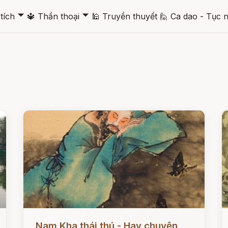
🞃
🞃
tích
🔱
Thần thoại
🕌
Truyền thuyết
🙋
Ca dao - Tục 
Đọc ngay
Đ
Nam Kha thái thú - Hay chuyện