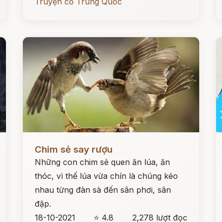
Truyện cổ Trung Quốc
Đọc ngay
Đ
Chim sẻ say rượu
Những con chim sẻ quen ăn lúa, ăn
thóc, vì thế lúa vừa chín là chúng kéo
nhau từng đàn sà đến sân phơi, sân
đập.
18-10-2021
⭐ 4.8
2,278 lượt đọc