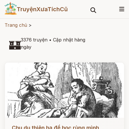
TruyệnXưaTíchCũ
Trang chủ
>
3376 truyện
•
Cập nhật hàng
🏰
ngày
Đọc ngay
Chu du thiên hạ để học rùng mình