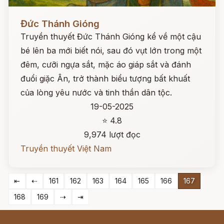
Đọc ngay
Đức Thánh Gióng
Truyền thuyết Đức Thánh Gióng kể về một cậu
bé lên ba mới biết nói, sau đó vụt lớn trong một
đêm, cưỡi ngựa sắt, mặc áo giáp sắt và đánh
đuổi giặc Ân, trở thành biểu tượng bất khuất
của lòng yêu nước và tinh thần dân tộc.
19-05-2025
⭐ 4.8
9,974 lượt đọc
Truyền thuyết Việt Nam
⇤
⇠
161
162
163
164
165
166
167
168
169
⇢
⇥