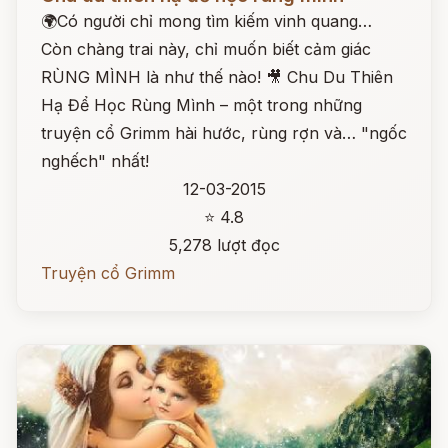
🌍Có người chỉ mong tìm kiếm vinh quang…
Còn chàng trai này, chỉ muốn biết cảm giác
RÙNG MÌNH là như thế nào! 🎥 Chu Du Thiên
Hạ Để Học Rùng Mình – một trong những
truyện cổ Grimm hài hước, rùng rợn và… "ngốc
nghếch" nhất!
12-03-2015
⭐ 4.8
5,278 lượt đọc
Truyện cổ Grimm