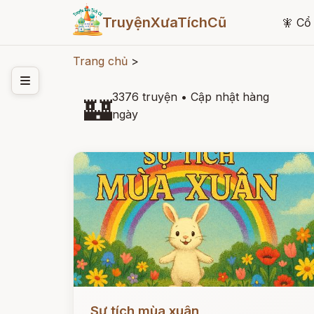
TruyệnXưaTíchCũ
🧚
Cổ 
Trang chủ
>
3376 truyện
•
Cập nhật hàng
🏰
ngày
Đọc ngay
Sự tích mùa xuân