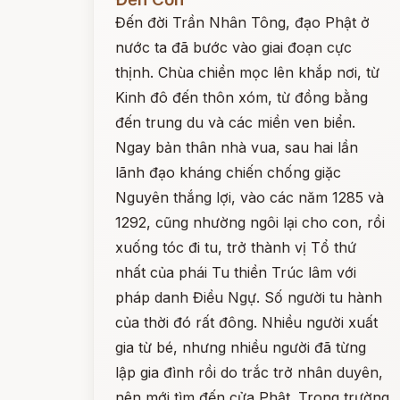
Đến đời Trần Nhân Tông, đạo Phật ở
nước ta đã bước vào giai đoạn cực
thịnh. Chùa chiền mọc lên khắp nơi, từ
Kinh đô đến thôn xóm, từ đồng bằng
đến trung du và các miền ven biển.
Ngay bản thân nhà vua, sau hai lần
lãnh đạo kháng chiến chống giặc
Nguyên thắng lợi, vào các năm 1285 và
1292, cũng nhường ngôi lại cho con, rồi
xuống tóc đi tu, trở thành vị Tổ thứ
nhất của phái Tu thiền Trúc lâm với
pháp danh Điều Ngự. Số người tu hành
của thời đó rất đông. Nhiều người xuất
gia từ bé, nhưng nhiều người đã từng
lập gia đình rồi do trắc trở nhân duyên,
nên mới tìm đến cửa Phật. Trong trường