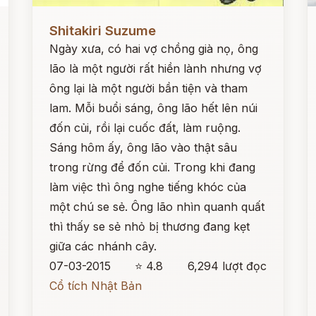
Đọc ngay
Đ
Shitakiri Suzume
Ngày xưa, có hai vợ chồng già nọ, ông
lão là một người rất hiền lành nhưng vợ
ông lại là một người bần tiện và tham
lam. Mỗi buổi sáng, ông lão hết lên núi
đốn củi, rồi lại cuốc đất, làm ruộng.
Sáng hôm ấy, ông lão vào thật sâu
trong rừng để đốn củi. Trong khi đang
làm việc thì ông nghe tiếng khóc của
một chú se sẻ. Ông lão nhìn quanh quất
thì thấy se sẻ nhỏ bị thương đang kẹt
giữa các nhánh cây.
07-03-2015
⭐ 4.8
6,294 lượt đọc
Cổ tích Nhật Bản