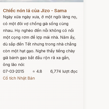
ọc ngay
Chiếc nón lá của Jizo - Sama
Ngày xửa ngày xưa, ở một ngôi làng nọ,
có một đôi vợ chồng già sống cùng
nhau. Họ nghèo đến nỗi không có nổi
một cọng rơm để lợp mái nhà. Năm ấy,
dù sắp đến Tết nhưng trong nhà chẳng
còn một hạt gạo. Nghe thấy tiếng chày
giã bánh gạo bắt đầu rộn rã xa gần,
ông lão nói:
07-03-2015
⭐ 4.8
6,774 lượt đọc
Cổ tích Nhật Bản