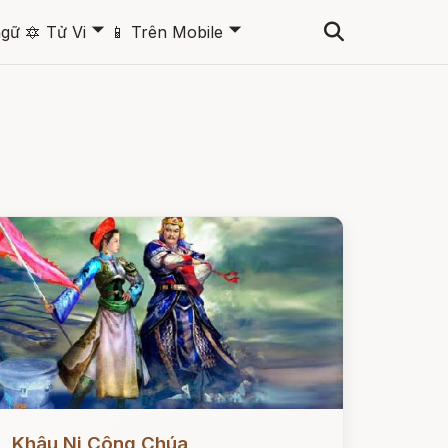
🞃
🞃
ngữ
🔯
Tử Vi
📱
Trên Mobile
ọc ngay
Khâu Ni Công Chúa