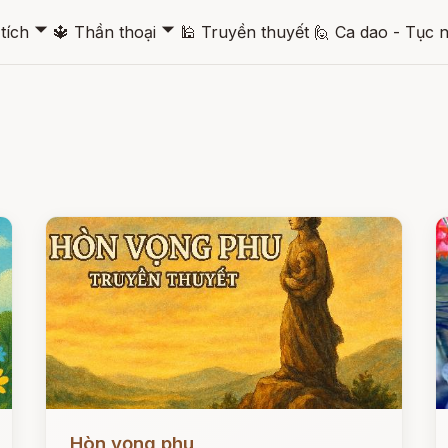
🞃
🞃
tích
🔱
Thần thoại
🕌
Truyền thuyết
🙋
Ca dao - Tục 
Đọc ngay
Đ
Hòn vọng phu