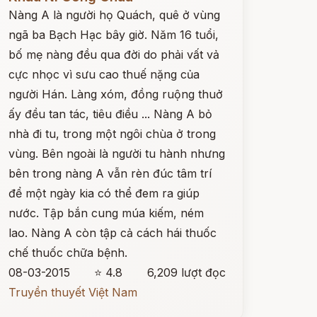
Nàng A là người họ Quách, quê ở vùng
ngã ba Bạch Hạc bây giờ. Năm 16 tuổi,
bố mẹ nàng đều qua đời do phải vất vả
cực nhọc vì sưu cao thuế nặng của
người Hán. Làng xóm, đồng ruộng thuở
ấy đều tan tác, tiêu điều ... Nàng A bỏ
nhà đi tu, trong một ngôi chùa ở trong
vùng. Bên ngoài là người tu hành nhưng
bên trong nàng A vẫn rèn đúc tâm trí
để một ngày kia có thể đem ra giúp
nước. Tập bắn cung múa kiếm, ném
lao. Nàng A còn tập cả cách hái thuốc
chế thuốc chữa bệnh.
08-03-2015
⭐ 4.8
6,209 lượt đọc
Truyền thuyết Việt Nam