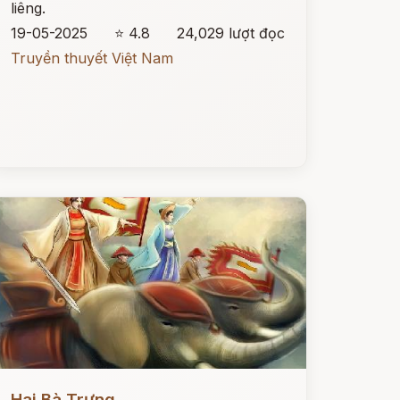
liêng.
19-05-2025
⭐ 4.8
24,029 lượt đọc
Truyền thuyết Việt Nam
ọc ngay
Hai Bà Trưng