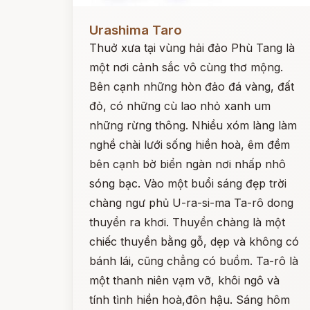
Đọc ngay
Urashima Taro
Thuở xưa tại vùng hải đảo Phù Tang là
một nơi cảnh sắc vô cùng thơ mộng.
Bên cạnh những hòn đảo đá vàng, đất
đỏ, có những cù lao nhỏ xanh um
những rừng thông. Nhiều xóm làng làm
nghề chài lưới sống hiền hoà, êm đềm
bên cạnh bờ biển ngàn nơi nhấp nhô
sóng bạc. Vào một buổi sáng đẹp trời
chàng ngư phủ U-ra-si-ma Ta-rô dong
thuyền ra khơi. Thuyền chàng là một
chiếc thuyền bằng gỗ, dẹp và không có
bánh lái, cũng chẳng có buồm. Ta-rô là
một thanh niên vạm vỡ, khôi ngô và
tính tình hiền hoà,đôn hậu. Sáng hôm