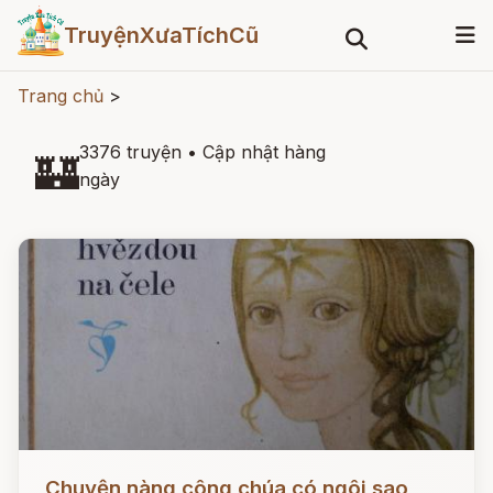
TruyệnXưaTíchCũ
Trang chủ
>
3376 truyện
•
Cập nhật hàng
🏰
ngày
Đọc ngay
Chuyện nàng công chúa có ngôi sao