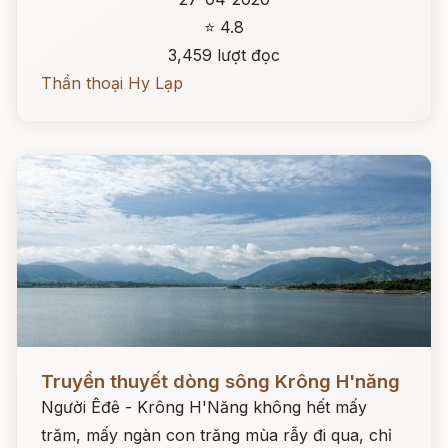
⭐ 4.8
3,459 lượt đọc
Thần thoại Hy Lạp
Đọc ngay
Truyền thuyết dòng sông Krông H'năng
Người Êđê - Krông H'Năng không hết mấy
trăm, mấy ngàn con trăng mùa rẫy đi qua, chỉ