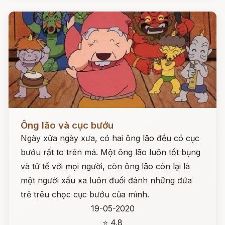
Đọc ngay
Ông lão và cục bướu
Ngày xửa ngày xưa, có hai ông lão đều có cục
bướu rất to trên má. Một ông lão luôn tốt bụng
và tử tế với mọi người, còn ông lão còn lại là
một người xấu xa luôn đuổi đánh những đứa
trẻ trêu chọc cục bướu của mình.
19-05-2020
⭐ 4.8