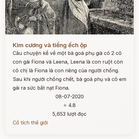
Đọc ngay
Kim cương và tiếng ếch ộp
Câu chuyện kể về một bà goá phụ già có 2 cô
con gái Fiona và Leena, Leena là con ruột còn
cô chị là Fiona là con riêng của người chồng.
Sau khi người chồng chết, bà goá phụ và cô em
gái ra sức bắt nạt Fiona.
08-07-2020
⭐ 4.8
5,653 lượt đọc
Cổ tích thế giới