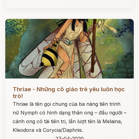
Đọc ngay
Thriae - Những cô giáo trẻ yêu luôn học
trò!
Thriae là tên gọi chung của ba nàng tiên trinh
nữ Nymph có hình dạng thân ong – đầu người –
cánh ong có tài tiên tri, lần lượt tên là Melaina,
Kleodora và Corycia/Daphnis.
27-04-2020