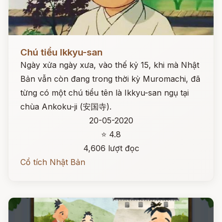
Đọc ngay
Chú tiểu Ikkyu-san
Ngày xửa ngày xưa, vào thế kỷ 15, khi mà Nhật
Bản vẫn còn đang trong thời kỳ Muromachi, đã
từng có một chú tiểu tên là Ikkyu-san ngụ tại
chùa Ankoku-ji (安国寺).
20-05-2020
⭐ 4.8
4,606 lượt đọc
Cổ tích Nhật Bản