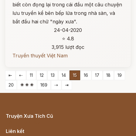
biết còn đọng lại trong cái đầu một câu chuyện
lưu truyền kể bên bếp lửa trong nhà sàn, và
bắt đầu hai chữ "ngày xưa".
24-04-2020
⭐ 4.8
3,915 lượt đọc
Truyền thuyết Việt Nam
⇤
⇠
11
12
13
14
15
16
17
18
19
❀ ❀ ❀
20
169
⇢
⇥
Truyện Xưa Tích Cũ
Cổ tích Việt Nam
Liên kết