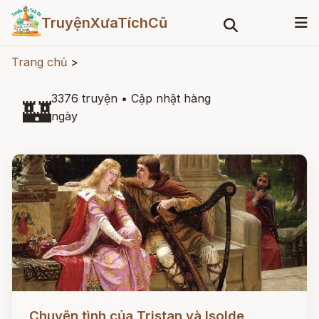
TruyệnXưaTíchCũ
Trang chủ
>
3376 truyện
•
Cập nhật hàng
🏰
ngày
Đọc ngay
Chuyện tình của Tristan và Isolde