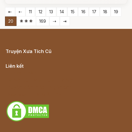
⇤
⇠
11
12
13
14
15
16
17
18
19
❀ ❀ ❀
20
169
⇢
⇥
Truyện Xưa Tích Cũ
Cổ tích Việt Nam
Liên kết
Lịch vạn niên
Hà Nội cũ - Món ngon Hà Nội
Truyện kiếm hiệp - Ngôn tình
Download - Tải Miễn Phí