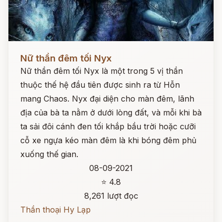
Đọc ngay
Nữ thần đêm tối Nyx
Nữ thần đêm tối Nyx là một trong 5 vị thần
thuộc thế hệ đầu tiên được sinh ra từ Hỗn
mang Chaos. Nyx đại diện cho màn đêm, lãnh
địa của bà ta nằm ở dưới lòng đất, và mỗi khi bà
ta sải đôi cánh đen tối khắp bầu trời hoặc cưỡi
cỗ xe ngựa kéo màn đêm là khi bóng đêm phủ
xuống thế gian.
08-09-2021
⭐ 4.8
8,261 lượt đọc
Thần thoại Hy Lạp