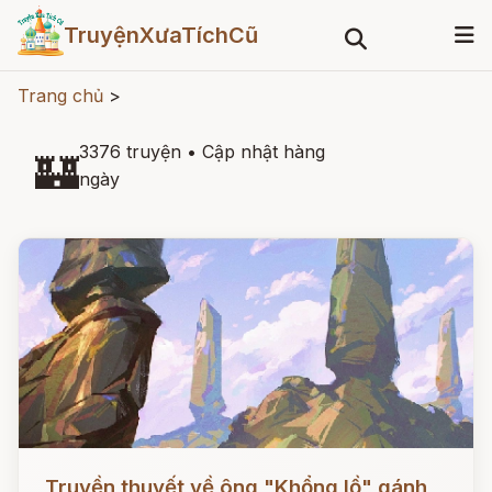
TruyệnXưaTíchCũ
Trang chủ
>
3376 truyện
•
Cập nhật hàng
🏰
ngày
Đọc ngay
Truyền thuyết về ông "Khổng lồ" gánh