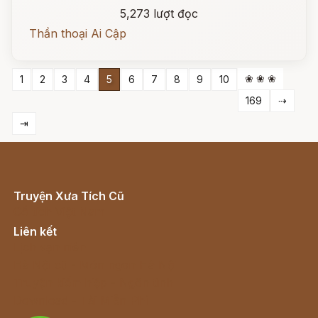
5,273 lượt đọc
Thần thoại Ai Cập
❀ ❀ ❀
1
2
3
4
5
6
7
8
9
10
169
⇢
⇥
Truyện Xưa Tích Cũ
Cổ tích Việt Nam
Liên kết
Lịch vạn niên
Hà Nội cũ - Món ngon Hà Nội
Truyện kiếm hiệp - Ngôn tình
Download - Tải Miễn Phí