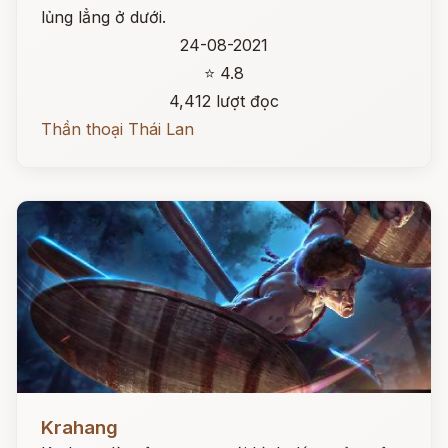
lủng lẳng ở dưới.
24-08-2021
⭐ 4.8
4,412 lượt đọc
Thần thoại Thái Lan
Đọc ngay
Krahang