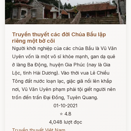
Đọc ngay
Truyền thuyết các đời Chúa Bầu lập
riêng một bờ cõi
Người khởi nghiệp của các chúa Bầu là Vũ Văn
Uyên vốn là một võ sĩ khỏe mạnh, gan dạ quê
ở làng Ba Động, huyện Gia Phúc (nay là Gia
Lộc, tỉnh Hải Dương). Vào thời vua Lê Chiều
Tông đất nước loạn lạc, giặc giã nổi lên khắp
nơi, Vũ Văn Uyên phạm phải tội giết người nên
trốn đến trấn Đại Đồng, Tuyên Quang.
01-10-2021
⭐ 4.8
4,048 lượt đọc
Truyền thuyết Việt Nam