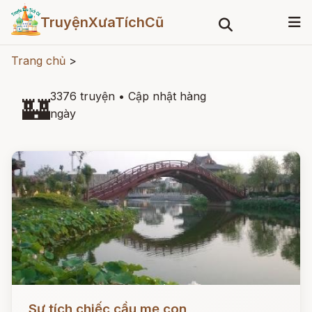
TruyệnXưaTíchCũ
Trang chủ
>
3376 truyện
•
Cập nhật hàng
🏰
ngày
Đọc ngay
Sự tích chiếc cầu mẹ con