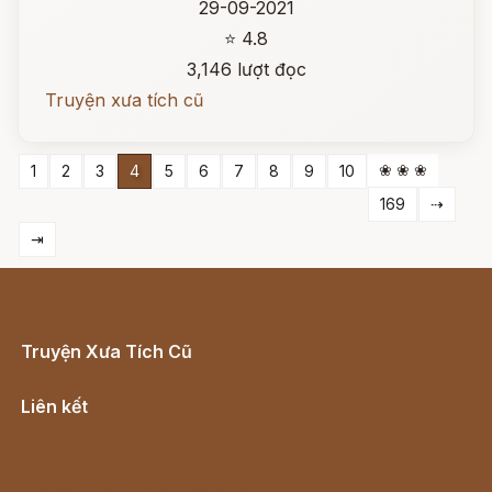
29-09-2021
⭐ 4.8
3,146 lượt đọc
Truyện xưa tích cũ
❀ ❀ ❀
1
2
3
4
5
6
7
8
9
10
169
⇢
⇥
Truyện Xưa Tích Cũ
Cổ tích Việt Nam
Liên kết
Lịch vạn niên
Hà Nội cũ - Món ngon Hà Nội
Truyện kiếm hiệp - Ngôn tình