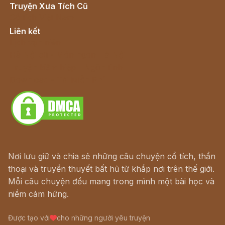
Truyện Xưa Tích Cũ
Cổ tích Việt Nam
Liên kết
Lịch vạn niên
Hà Nội cũ - Món ngon Hà Nội
Truyện kiếm hiệp - Ngôn tình
Download - Tải Miễn Phí
Nơi lưu giữ và chia sẻ những câu chuyện cổ tích, thần
thoại và truyền thuyết bất hủ từ khắp nơi trên thế giới.
Mỗi câu chuyện đều mang trong mình một bài học và
niềm cảm hứng.
Được tạo với
cho những người yêu truyện