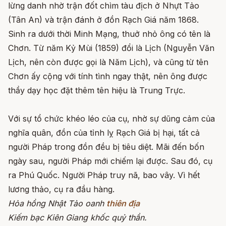
lừng danh nhờ trận đốt chìm tàu địch ở Nhựt Tảo
(Tân An) và trận đánh ở đồn Rạch Giá năm 1868.
Sinh ra dưới thời Minh Mạng, thuở nhỏ ông có tên là
Chơn. Từ năm Kỷ Mùi (1859) đổi là Lịch (Nguyễn Văn
Lịch, nên còn được gọi là Năm Lịch), và cũng từ tên
Chơn ấy cộng với tính tình ngay thật, nên ông được
thầy dạy học đặt thêm tên hiệu là Trung Trực.
Với sự tổ chức khéo léo của cụ, nhờ sự dũng cảm của
nghĩa quân, đồn của tỉnh lỵ Rạch Giá bị hại, tất cả
người Pháp trong đồn đều bị tiêu diệt. Mãi đến bốn
ngày sau, người Pháp mới chiếm lại được. Sau đó, cụ
ra Phú Quốc. Người Pháp truy nã, bao vây. Vì hết
lương thảo, cụ ra đầu hàng.
Hỏa hồng Nhật Tảo oanh
thiên địa
Kiếm bạc Kiên Giang khốc quỷ thần.