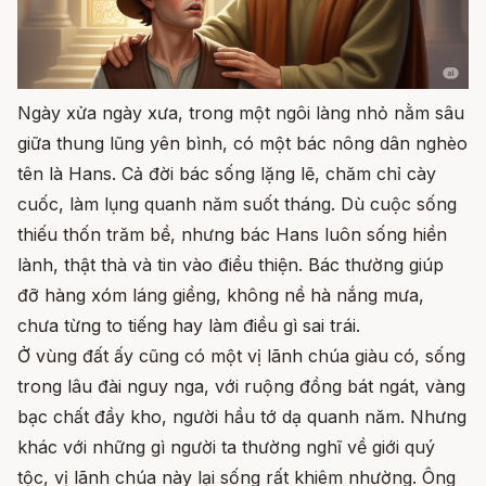
Ngày xửa ngày xưa, trong một ngôi làng nhỏ nằm sâu
giữa thung lũng yên bình, có một bác nông dân nghèo
tên là Hans. Cả đời bác sống lặng lẽ, chăm chỉ cày
cuốc, làm lụng quanh năm suốt tháng. Dù cuộc sống
thiếu thốn trăm bề, nhưng bác Hans luôn sống hiền
lành, thật thà và tin vào điều thiện. Bác thường giúp
đỡ hàng xóm láng giềng, không nề hà nắng mưa,
chưa từng to tiếng hay làm điều gì sai trái.
Ở vùng đất ấy cũng có một vị lãnh chúa giàu có, sống
trong lâu đài nguy nga, với ruộng đồng bát ngát, vàng
bạc chất đầy kho, người hầu tớ dạ quanh năm. Nhưng
khác với những gì người ta thường nghĩ về giới quý
tộc, vị lãnh chúa này lại sống rất khiêm nhường. Ông