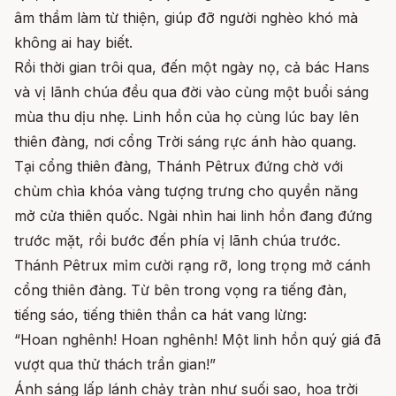
âm thầm làm từ thiện, giúp đỡ người nghèo khó mà
không ai hay biết.
Rồi thời gian trôi qua, đến một ngày nọ, cả bác Hans
và vị lãnh chúa đều qua đời vào cùng một buổi sáng
mùa thu dịu nhẹ. Linh hồn của họ cùng lúc bay lên
thiên đàng, nơi cổng Trời sáng rực ánh hào quang.
Tại cổng thiên đàng, Thánh Pêtrux đứng chờ với
chùm chìa khóa vàng tượng trưng cho quyền năng
mở cửa thiên quốc. Ngài nhìn hai linh hồn đang đứng
trước mặt, rồi bước đến phía vị lãnh chúa trước.
Thánh Pêtrux mỉm cười rạng rỡ, long trọng mở cánh
cổng thiên đàng. Từ bên trong vọng ra tiếng đàn,
tiếng sáo, tiếng thiên thần ca hát vang lừng:
“Hoan nghênh! Hoan nghênh! Một linh hồn quý giá đã
vượt qua thử thách trần gian!”
Ánh sáng lấp lánh chảy tràn như suối sao, hoa trời