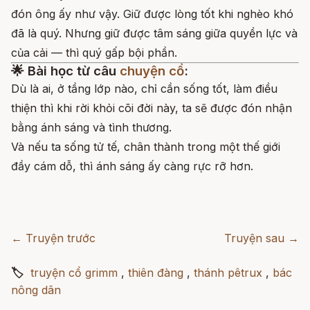
đón ông ấy như vậy. Giữ được lòng tốt khi nghèo khó
đã là quý. Nhưng giữ được tâm sáng giữa quyền lực và
của cải — thì quý gấp bội phần.
🌟 Bài học từ câu
chuyện cổ
:
Dù là ai, ở tầng lớp nào, chỉ cần sống tốt, làm điều
thiện thì khi rời khỏi cõi đời này, ta sẽ được đón nhận
bằng ánh sáng và tình thương.
Và nếu ta sống tử tế, chân thành trong một thế giới
đầy cám dỗ, thì ánh sáng ấy càng rực rỡ hơn.
← Truyện trước
Truyện sau →
🏷
truyện cổ grimm
,
thiên đàng
,
thánh pêtrux
,
bác
nông dân