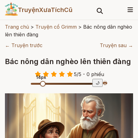
TruyệnXưaTíchCũ
Trang chủ
>
Truyện cổ Grimm
>
Bác nông dân nghèo
lên thiên đàng
← Truyện trước
Truyện sau →
Bác nông dân nghèo lên thiên đàng
5
/
5
- 0
phiếu
14px
🖶
🌙