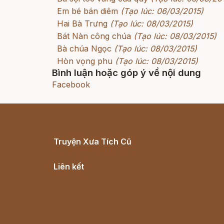
Em bé bán diêm
(Tạo lúc: 06/03/2015)
Hai Bà Trưng
(Tạo lúc: 08/03/2015)
Bát Nàn công chúa
(Tạo lúc: 08/03/2015)
Bà chúa Ngọc
(Tạo lúc: 08/03/2015)
Hòn vọng phu
(Tạo lúc: 08/03/2015)
Bình luận hoặc góp ý về nội dung
Facebook
Truyện Xưa Tích Cũ
Cổ tích Việt Nam
Liên kết
Lịch vạn niên
Hà Nội cũ - Món ngon Hà Nội
Truyện kiếm hiệp - Ngôn tình
Download - Tải Miễn Phí