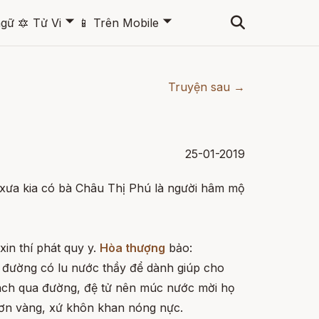
🞃
🞃
ngữ
🔯
Tử Vi
📱
Trên Mobile
Truyện sau →
25-01-2019
, xưa kia có bà Châu Thị Phú là người hâm mộ
xin thí phát quy y.
Hòa thượng
bảo:
u đường có lu nước thầy để dành giúp cho
ách qua đường, đệ tử nên múc nước mời họ
hơn vàng, xứ khôn khan nóng nực.