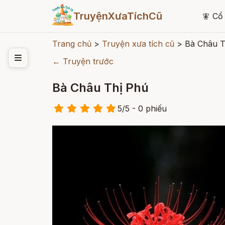
TruyệnXưaTíchCũ
🧚
Cổ 
Trang chủ
>
Truyện xưa tích cũ
>
Bà Châu T
← Truyện trước
Bà Châu Thị Phú
5
/
5
- 0
phiếu