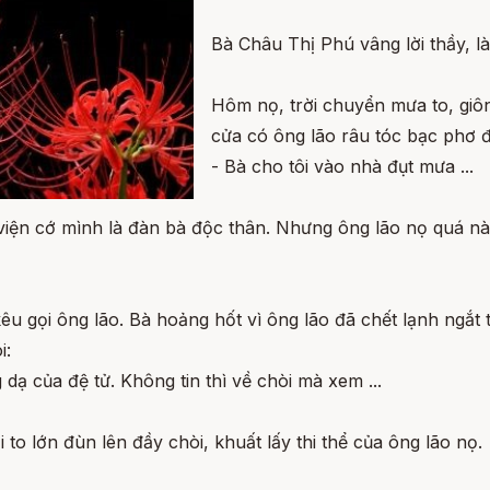
Bà Châu Thị Phú vâng lời thầy, 
Hôm nọ, trời chuyển mưa to, giông
cửa có ông lão râu tóc bạc phơ đ
- Bà cho tôi vào nhà đụt mưa ...
ện cớ mình là đàn bà độc thân. Nhưng ông lão nọ quá nài
 gọi ông lão. Bà hoảng hốt vì ông lão đã chết lạnh ngắt tự
i:
dạ của đệ tử. Không tin thì về chòi mà xem ...
to lớn đùn lên đầy chòi, khuất lấy thi thể của ông lão nọ.