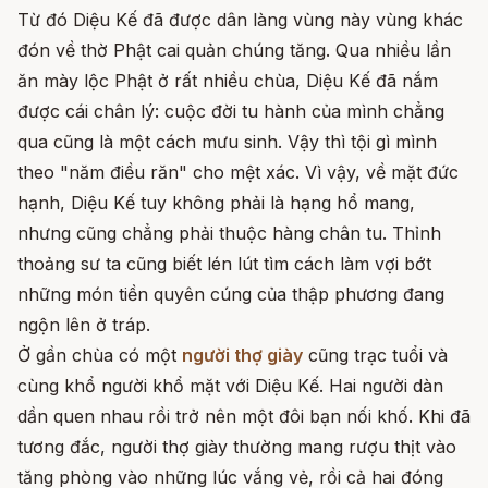
Từ đó Diệu Kế đã được dân làng vùng này vùng khác
đón về thờ Phật cai quản chúng tăng. Qua nhiều lần
ăn mày lộc Phật ở rất nhiều chùa, Diệu Kế đã nắm
được cái chân lý: cuộc đời tu hành của mình chẳng
qua cũng là một cách mưu sinh. Vậy thì tội gì mình
theo "năm điều răn" cho mệt xác. Vì vậy, về mặt đức
hạnh, Diệu Kế tuy không phải là hạng hổ mang,
nhưng cũng chẳng phải thuộc hàng chân tu. Thỉnh
thoảng sư ta cũng biết lén lút tìm cách làm vợi bớt
những món tiền quyên cúng của thập phương đang
ngộn lên ở tráp.
Ở gần chùa có một
người thợ giày
cũng trạc tuổi và
cùng khổ người khổ mặt với Diệu Kế. Hai người dàn
dần quen nhau rồi trở nên một đôi bạn nối khố. Khi đã
tương đắc, người thợ giày thường mang rượu thịt vào
tăng phòng vào những lúc vắng vẻ, rồi cả hai đóng