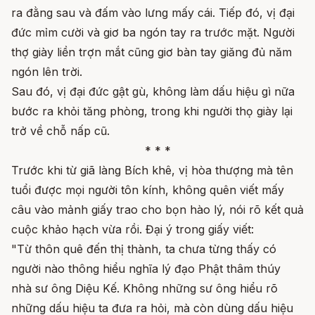
ra đằng sau và đấm vào lưng mấy cái. Tiếp đó, vị đại
đức mỉm cười và giơ ba ngón tay ra trước mặt. Người
thợ giày liền trợn mắt cũng giơ bàn tay giăng đủ năm
ngón lên trời.
Sau đó, vị đại đức gật gù, không làm dấu hiệu gì nữa
bước ra khỏi tăng phòng, trong khi người thọ giày lại
trở về chỗ nấp cũ.
* * *
Trước khi từ giã làng Bích khê, vị hòa thượng mà tên
tuổi được mọi người tôn kính, không quên viết mấy
câu vào mảnh giấy trao cho bọn hào lý, nói rõ kết quả
cuộc khảo hạch vừa rồi. Đại ý trong giấy viết:
"Từ thôn quê đến thị thành, ta chưa từng thấy có
người nào thông hiểu nghĩa lý đạo Phật thâm thúy
nhà sư ông Diệu Kế. Không những sư ông hiểu rõ
những dấu hiệu ta đưa ra hỏi, mà còn dùng dấu hiệu