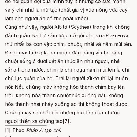
để nói quân đội của mình tuy ít nhưng có sức mạnh
và ý chí như là mù-tạc (chất gia vị vừa nóng vừa cay
làm cho người ăn có thể phát khóc).
Cũng như vậy, ngưòi Xít-tơ (Scythes) trong khi chống
đánh quân Ba Tư xâm lược có gửi cho vua Đa-ri-uyx
thứ nhất ba con vật: chim, chuột, nhái và năm mũi tên.
Đa-ri-uyx tưởng là họ muốn đầu hàng vì cho rằng
chuột sống ở dưới đất ăn thức ăn như người, nhái
sống trong nước, chim là chỉ ngựa năm mũi tên là chỉ
chủ lực quân của họ. Trái lại người Xit-tơ thì lại muốn
nói: Nếu chúng mày không hóa thành chim bay lên
trời, không hóa thành chuột rúc xuống đất, không
hóa thành nhái nhảy xuống ao thì không thoát được.
Chúng mày sẽ chết bởi những mũi tên của những
người thiện xạ chúng tao[7]
.
[1] Theo
Pháp Á tạp chí.