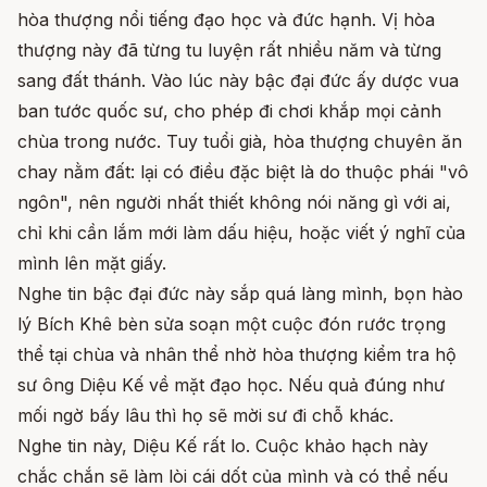
hòa thượng nổi tiếng đạo học và đức hạnh. Vị hòa
thượng này đã từng tu luyện rất nhiều năm và từng
sang đất thánh. Vào lúc này bậc đại đức ấy dược vua
ban tước quốc sư, cho phép đi chơi khắp mọi cảnh
chùa trong nước. Tuy tuổi già, hòa thượng chuyên ăn
chay nằm đất: lại có điều đặc biệt là do thuộc phái "vô
ngôn", nên người nhất thiết không nói năng gì với ai,
chỉ khi cần lắm mới làm dấu hiệu, hoặc viết ý nghĩ của
mình lên mặt giấy.
Nghe tin bậc đại đức này sắp quá làng mình, bọn hào
lý Bích Khê bèn sửa soạn một cuộc đón rước trọng
thể tại chùa và nhân thể nhờ hòa thượng kiểm tra hộ
sư ông Diệu Kế về mặt đạo học. Nếu quả đúng như
mối ngờ bấy lâu thì họ sẽ mời sư đi chỗ khác.
Nghe tin này, Diệu Kế rất lo. Cuộc khảo hạch này
chắc chắn sẽ làm lòi cái dốt của mình và có thể nếu