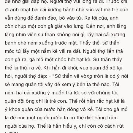
để nhờ giải đáp hộ. Người thợ vui lòng ra đi. Trước khi
đi anh nhặt hai cái xương bánh chè súc vật mà trẻ con
vẫn dùng để đánh đáo, bỏ vào túi. Ra tới cửa, anh
còn chụp một con gà giắt vào lưng. Đến nơi, anh lẳng
lặng nhìn viên sứ thần không nói gì, lấy hai cái xương
bánh chè ném xuống trước mặt. Thấy thế, sứ thần
móc túi lấy một nắm kê vãi ra đất. Người thợ liền thả
con gà ra, gà mổ một chốc hết hạt kê. Sứ thần thấy
thế lủi thủi ra về. Khi hắn đi khỏi, vua quan đổ xô lại
hỏi, người thợ đáp: - "Sứ thần vẽ vò
ng t
ròn là có ý nói
sẽ mang quân tới vây để xem ý bến ta thế nào. Tôi
ném hai cái xương ý muốn trả lời: so với chúng tôi,
quân đội ông chỉ là trẻ con. Thế rồi hắn rắc hạt kê là
ý khoe quân của nước hắn đông vô kể. Tôi cho gà mổ
là để nói: một người nước ta có thể diệt hàng trăm
người của họ. Thế là hắn hiểu ý, chỉ còn có cách rút