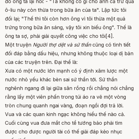
đó ông ta lại nói: - "Ta không có gì cho anh cả trừ quả
ô-liu này còn thừa trong bữa ăn của ta". Lập tức tôi
đối lại; "Thế thì tôi còn hơn ông vì tôi thừa một quả
trứng trong bữa ăn sáng, vậy tôi xin biếu ông". Thế là
ông ta sợ, phải giải quyết công việc cho tôi[4].
Một truyện
Người thợ dệt và sứ
thần
cũng có tình tiết
đối đáp bằng dấu hiệu, nhưng không thuộc loại dị bản
của các truyện trên. Đại thể là:
Xưa có một nước lớn mạnh có ý định xâm lược một
nước nhỏ yếu khác bèn sai sứ thần tới. Sứ thần
nghênh ngang đi lại giữa sân rồng rồi chẳng nói chẳng
rằng lấy một viên phấn trong túi áo ra vẽ một vòng
tròn chung quanh ngai vàng, đoạn ngồi đợi trả lời.
Vua và các quan kinh ngạc không hiểu thế nào cả.
Cuối cùng vua đưa mắt cho tể tướng bảo phải tìm
được cho được người tài có thế giải đáp kẻo nhục