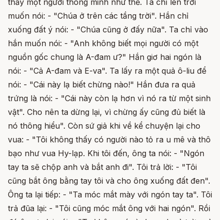
thấy một người thông minh như thế. Ta chỉ lên trời
muốn nói: - "Chúa ở trên các tầng trời". Hắn chỉ
xuống đất ý nói: - "Chúa cũng ở đấy nữa". Ta chỉ vào
hắn muốn nói: - "Anh không biết mọi người có một
nguồn gốc chung là A-đam ư?" Hắn giơ hai ngón là
nói: - "Cả A-đam và E-va". Ta lấy ra một quả ô-liu để
nói: - "Cái này lạ biết chừng nào!" Hắn đưa ra quả
trứng là nói: - "Cái này còn lạ hơn vì nó ra từ một sinh
vật". Cho nên ta dừng lại, vì chừng ấy cũng đủ biết là
nó thông hiểu". Còn sứ giả khi về kể chuyện lại cho
vua: - "Tôi không thấy có người nào tỏ ra u mê và thô
bạo như vua Hy-lạp. Khi tôi đến, ông ta nói: - "Ngón
tay ta sẽ chộp anh và bắt anh đi". Tôi trả lời: - "Tôi
cũng bắt ông bằng tay tôi và cho ông xuống đất đen".
Ông ta lại tiếp: - "Ta móc mắt mày với ngón tay ta". Tôi
trả đũa lại: - "Tôi cũng móc mắt ông với hai ngón". Rồi