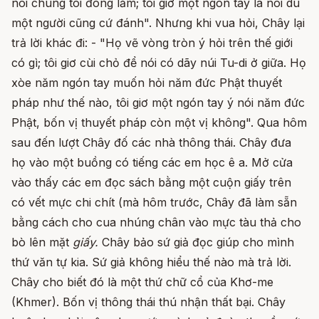
nói chúng tôi đông lắm; tôi giơ một ngón tay là nói dù
một người cũng cứ đánh". Nhưng khi vua hỏi, Chây lại
trả lời khác đi: - "Họ vẽ vòng tròn ý hỏi trên thế giới
có gì; tôi giơ cùi chỏ để nói có dãy núi Tu-di ở giữa. Họ
xòe năm ngón tay muốn hỏi năm đức Phật thuyết
pháp như thế nào, tôi giơ một ngón tay ý nói năm đức
Phật, bốn vị thuyết pháp còn một vị không". Qua hôm
sau đến lượt Chây đố các nhà thông thái. Chây đưa
họ vào một buồng có tiếng các em học ê a. Mở cửa
vào thấy các em đọc sách bằng một cuộn giấy trên
có vết mực chi chít (mà hôm trước, Chây đã làm sẵn
bằng cách cho cua nhúng chân vào mực tàu thả cho
bò lên mặt
giấy.
Chây bảo sứ giả đọc giúp cho mình
thứ văn tự kia. Sứ giả không hiểu thế nào mà trả lời.
Chây cho biết đó là một thứ chữ cổ của Khơ-me
(Khmer). Bốn vị thông thái thú nhận thất bại. Chây