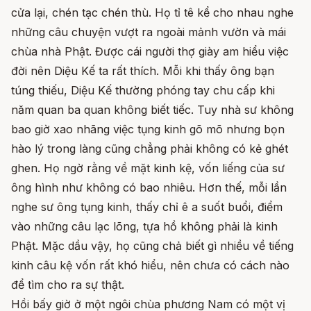
cửa lại, chén tạc chén thù. Họ tỉ tê kể cho nhau nghe
những câu chuyện vượt ra ngoài mảnh vườn và mái
chùa nhà Phật. Được cái người thợ giày am hiểu việc
đời nên Diệu Kế ta rất thích. Mỗi khi thấy ông bạn
túng thiếu, Diệu Kế thường phóng tay chu cấp khi
năm quan ba quan không biết tiếc. Tuy nhà sư không
bao giờ xao nhãng việc tụng kinh gõ mõ nhưng bọn
hào lý trong làng cũng chẳng phải không có kẻ ghét
ghen. Họ ngờ rằng về mặt kinh kệ, vốn liếng của sư
ông hình như không có bao nhiêu. Hơn thế, mỗi lần
nghe sư ông tụng kinh, thấy chỉ ê a suốt buổi, điểm
vào những câu lạc lõng, tựa hồ không phải là kinh
Phật. Mặc dầu vậy, họ cũng chả biết gì nhiều về tiếng
kinh câu kệ vốn rất khó hiểu, nên chưa có cách nào
để tìm cho ra sự thật.
Hồi bấy giờ ở một ngôi chùa phương Nam có một vị