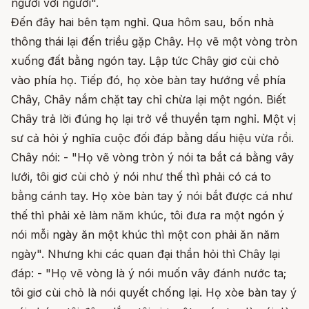
người với người".
Đến đây hai bên tạm nghỉ. Qua hôm sau, bốn nhà
thông thái lại đến triều gặp Chây. Họ vẽ một vòng tròn
xuống đất bằng ngón tay. Lập tức Chây giơ cùi chỏ
vào phía họ. Tiếp đó, họ xòe bàn tay hướng về phía
Chây, Chây nắm chặt tay chỉ chừa lại một ngón. Biết
Chây trả lời đúng họ lại trở về thuyền tạm nghỉ. Một vị
sư cả hỏi ý nghĩa cuộc đối đáp bằng dấu hiệu vừa rồi.
Chây nói: - "Họ vẽ vòng tròn ý nói ta bắt cá bằng vây
lưới, tôi giơ cùi chỏ ý nói như thế thì phải có cá to
bằng cánh tay. Họ xòe bàn tay ý nói bắt được cá như
thế thì phải xẻ làm năm khúc, tôi đưa ra một ngón ý
nói mỗi ngày ăn một khúc thì một con phải ăn năm
ngày". Nhưng khi các quan đại thần hỏi thì Chây lại
đáp: - "Họ vẽ vòng là ý nói muốn vây đánh nước ta;
tôi giơ cùi chỏ là nói quyết chống lại. Họ xòe bàn tay ý