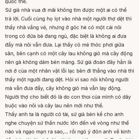
quốc thể.
Sứ giả nhà vua đi mãi không tìm được một ai có thể
trả lời. Cuối cùng họ lọt vào nhà một người thợ dệt thì
thấy nhà vắng vẻ, nhưng ở góc hè có một cái nôi
trong có đứa bé đang ngủ, đặc biệt là không ai đưa
đẩy mà nôi vẫn đưa. Lại thấy có mẻ thóc phơi giữa
sân, bên cạnh có một cây lau không gió mà cây động
nên gà không dám bén mảng. Sứ giả đoán đây hẳn là
nơi ở của một nhân vật lỗi lạc bên đi thẳng vào nhà thì
thấy một người đang dệt. Hỏi vì sao nôi không người
mà vẫn đưa đẩy, cây không gió mà vẫn lay động.
Người thợ cho biết đó là do con thoi của mình có dây
buộc vào nôi và cây lau nên mới như thế.
Thấy anh ta là người có tài, sứ giả bèn kể cho anh
nghe chuyện sứ thần nước lớn đến vẽ vòng như thế
nào và ngạo mạn ra sao,... rồi ngỏ ý đón anh về kinh