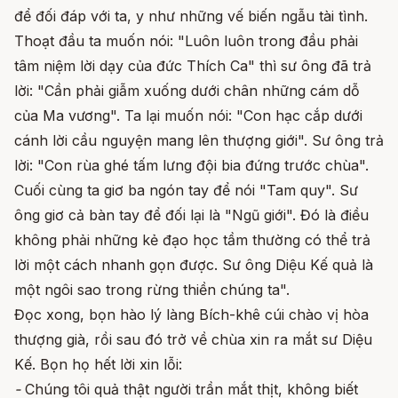
để đối đáp với ta, y như những vế biến ngẫu tài tình.
Thoạt đầu ta muốn nói: "Luôn luôn trong đầu phải
tâm niệm lời dạy của đức Thích Ca" thì sư ông đã trả
lời: "Cần phải giẫm xuống dưới chân những cám dỗ
của Ma vương". Ta lại muốn nói: "Con hạc cắp dưới
cánh lời cầu nguyện mang lên thượng giới". Sư ông trả
lời: "Con rùa ghé tấm lưng đội bia đứng trước chùa".
Cuối cùng ta giơ ba ngón tay để nói "Tam quy". Sư
ông giơ cả bàn tay để đối lại là "Ngũ giới". Đó là điều
không phải những kẻ đạo học tầm thường có thể trả
lời một cách nhanh gọn được. Sư ông Diệu Kế quả là
một ngôi sao trong rừng thiền chúng ta".
Đọc xong, bọn hào lý làng Bích-khê cúi chào vị hòa
thượng già, rồi sau đó trở về chùa xin ra mắt sư Diệu
Kế. Bọn họ hết lời xin lỗi:
-
Chúng tôi quả thật người trần mắt thịt, không biết