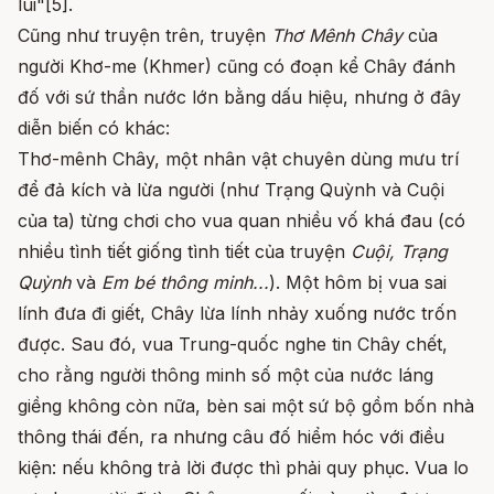
lui"[5].
Cũng như truyện trên, truyện
Thơ Mênh Chây
của
người Khơ-me (Khmer) cũng có đoạn kể Chây đánh
đố với sứ thần nước lớn bằng dấu hiệu, nhưng ở đây
diễn biến có khác:
Thơ-mênh Chây, một nhân vật chuyên dùng mưu trí
để đả kích và lừa người (như Trạng Quỳnh và Cuội
của ta) từng chơi cho vua quan nhiều vố khá đau (có
nhiều tình tiết giống tình tiết của truyện
Cuội, Trạng
Quỳnh
và
Em bé thông minh...
). Một hôm bị vua sai
lính đưa đi giết, Chây lừa lính nhảy xuống nước trốn
được. Sau đó, vua Trung-quốc nghe tin Chây chết,
cho rằng người thông minh số một của nước láng
giềng không còn nữa, bèn sai một sứ bộ gồm bốn nhà
thông thái đến, ra nhưng câu đố hiểm hóc với điều
kiện: nếu không trả lời được thì phải quy phục. Vua lo