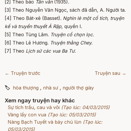
[2] Theo báo
Tân văn
(1935)
.
[3] Theo Nguyễn Văn Ngọc, sách đã dẫn, A. Người ta.
[4] Theo Bát-xê (Basset).
Nghìn lẻ một cổ tích, truyện
kể và truyền thuyết Ả Rập,
quyển I.
[5] Theo Tùng Lâm.
Truyện cổ chọn
lọc.
[6] Theo Lê Hương.
Truyện thằng Chey.
[7] Theo
Lịch sử các vua Ba Tư.
← Truyện trước
Truyện sau →
🏷
hòa thượng
,
nhà sư
,
người thợ giày
Xem ngay truyện hay khác
Sự tích trầu, cau và vôi
(Tạo lúc: 04/03/2015)
Vàng lấy con vua
(Tạo lúc: 05/03/2015)
Nàng Bạch Tuyết và bảy chú lùn
(Tạo lúc:
05/03/2015)