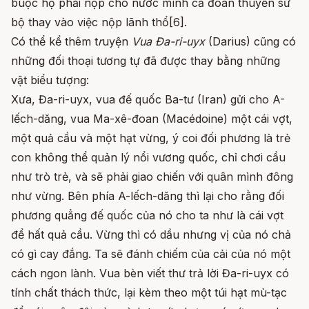
buộc họ phải nộp cho nước mình cả đoàn thuyền sứ
bộ thay vào việc nộp lãnh thổ[6].
Có thể kể thêm t
r
uyện
Vua Đa-ri-uyx
(Darius) cũng có
những đối thoại tương tự đã được thay bằng những
vật biểu tượng:
Xưa, Đa-ri-uyx, vua đế quốc Ba-tư (Iran) gửi cho A-
lếch-dăng, vua Ma-xê-đoan (Macédoine) một cái vợt,
một quả cầu và một hạt vừng, ý coi đối phương là trẻ
con không thể quản lý nổi vương quốc, chỉ chơi cầu
như trò trẻ, và sẽ phải giao chiến với quân mình đông
như vừng. Bên phía A-lếch-dăng thì lại cho rằng đối
phương quẳng đế quốc của nó cho ta như là cái vợt
để hất quả cầu. Vừng thì có dầu nhưng vị của nó chả
có gì cay đắng. Ta sẽ đánh chiếm của cải của nó một
cách ngon lành. Vua bèn viết thư trả lời Đa-ri-uyx có
tính chất thách thức, lại kèm theo một túi hạt mù-tạc