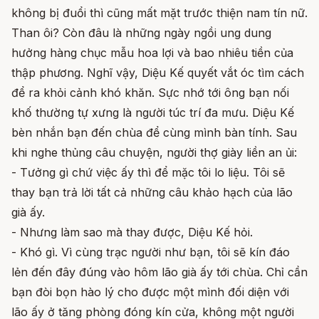
không bị đuổi thì cũng mất mặt trước thiện nam tín nữ.
Than ôi? Còn đâu là những ngày ngồi ung dung
hưởng hàng chục mẫu hoa lợi và bao nhiêu tiền của
thập phương. Nghĩ vậy, Diệu Kế quyết vắt óc tìm cách
để ra khỏi cảnh khó khăn. Sực nhớ tới ông bạn nối
khố thường tự xưng là người túc trí đa mưu. Diệu Kế
bèn nhắn bạn đến chùa để cùng mình bàn tính. Sau
khi nghe thủng câu chuyện, người thợ giày liền an ủi:
- Tưởng gì chứ việc ấy thì để mặc tôi lo liệu. Tôi sẽ
thay bạn trả lời tất cả những câu khảo hạch của lão
già ấy.
- Nhưng làm sao mà thay được, Diệu Kế hỏi.
- Khó gì. Vì cùng trạc người như bạn, tôi sẽ kín đáo
lẻn đến đây đúng vào hôm lão già ấy tới chùa. Chỉ cần
bạn đòi bọn hào lý cho được một mình đối diện với
lão ấy ở tăng phòng đóng kín cửa, không một người