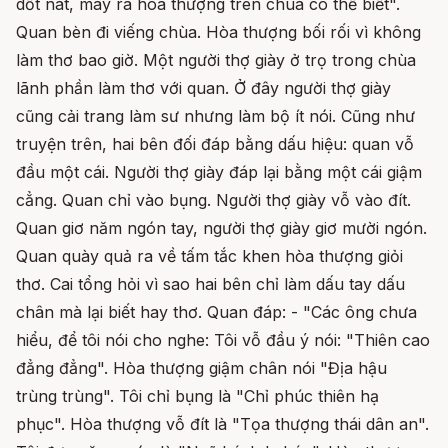
dốt nát, may ra hòa thượng trên chùa có thể biết".
Quan bèn đi viếng chùa. Hòa thượng bối rối vì không
làm thơ bao giờ. Một người thợ giày ở trọ trong chùa
lãnh phần làm thơ với quan. Ở đây người thợ giày
cũng cải trang làm sư nhưng làm bộ ít nói. Cũng như
truyện trên, hai bên đối đáp bằng dấu hiệu: quan vỗ
đầu một cái. Người thợ giày đáp lại bằng một cái giậm
cẳng. Quan chỉ vào bụng. Người thợ giày vỗ vào đít.
Quan giơ năm ngón tay, người thợ giày giơ mười ngón.
Quan quày quả ra về tấm tắc khen hòa thượng giỏi
thơ. Cai tổng hỏi vì sao hai bên chỉ làm dấu tay dấu
chân mà lại biết hay thơ. Quan đáp: - "Các ông chưa
hiểu, để tôi nói cho nghe: Tôi vỗ đầu ý nói: "Thiên cao
đẳng đẳng". Hòa thượng giậm chân nói "Địa hậu
trùng trùng". Tôi chỉ bụng là "Chỉ phúc thiên hạ
phục". Hòa thượng vỗ đít là "Tọa thượng thái dân an".