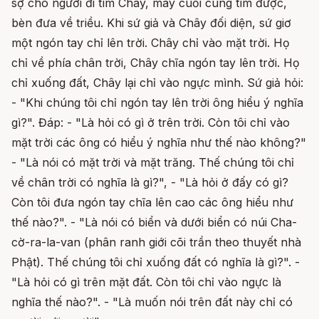
sợ cho người đi tìm Chây, may cuối cùng tìm được,
bèn đưa về triều. Khi sứ giả và Chây đối diện, sứ giơ
một ngón tay chỉ lên trời. Chây chỉ vào mặt trời. Họ
chỉ về phía chân trời, Chây chĩa ngón tay lên trời. Họ
chỉ xuống đất, Chây lại chỉ vào ngực mình. Sứ giả hỏi:
- "Khi chúng tôi chỉ ngón tay lên trời ông hiểu ý nghĩa
gì?". Đáp: - "Là hỏi có gì ở trên trời. Còn tôi chỉ vào
mặt trời các ông có hiểu ý nghĩa như thế nào không?"
- "Là nói có mặt trời và mặt trăng. Thế chúng tôi chỉ
về chân trời có nghĩa là gì?", - "Là hỏi ở đấy có gì?
Còn tôi đưa ngón tay chĩa lên cao các ông hiểu như
thế nào?". - "Là nói có biển và dưới biển có núi Cha-
cờ-ra-la-van (phân ranh giới cõi trần theo thuyết nhà
Phật). Thế chúng tôi chỉ xuống đất có nghĩa là gì?". -
"Là hỏi có gì trên mặt đất. Còn tôi chỉ vào ngực là
nghĩa thế nào?". - "Là muốn nói trên đất này chỉ có