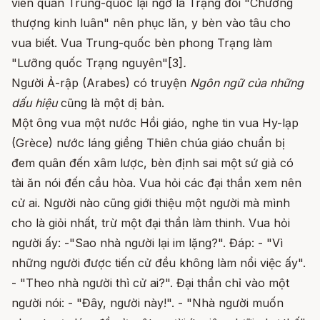
viên quan Trung-quốc lại ngỡ là Trạng đối "Chưởng
thượng kinh luân" nên phục lăn, y bèn vào tâu cho
vua biết. Vua Trung-quốc bèn phong Trạng làm
"Lưỡng quốc Trạng nguyên"[3]
.
Người Ả-rập (Arabes) có truyện
Ngôn ngữ của những
dấu hiệu
cũng là một dị bản.
Một ông vua một nước Hồi giáo, nghe tin vua Hy-lạp
(Grèce) nước láng giềng Thiên chúa giáo chuẩn bị
đem quân đến xâm lược, bèn định sai một sứ giả có
tài ăn nói đến cầu hòa. Vua hỏi các đại thần xem nên
cử ai. Người nào cũng giới thiệu một người mà mình
cho là giỏi nhất, trừ một đại thần làm thinh. Vua hỏi
người ấy: -"Sao nhà người lại im lặng?". Đáp: - "Vì
những người được tiến cử đều không làm nổi việc ấy".
- "Theo nhà người thì cử ai?". Đại thần chỉ vào một
người nói: - "Đây, người này!". - "Nhà người muốn