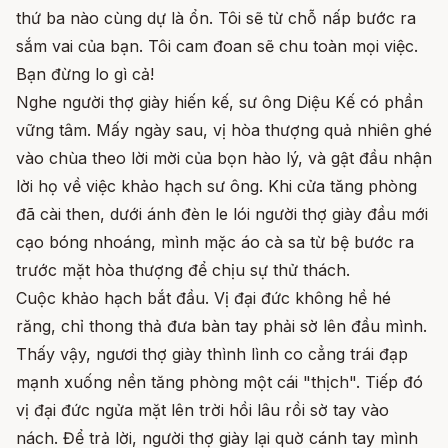
thứ ba nào cùng dự là ổn. Tôi sẽ từ chỗ nấp bước ra
sắm vai của bạn. Tôi cam đoan sẽ chu toàn mọi việc.
Bạn đừng lo gì cả!
Nghe người thợ giày hiến kế, sư ông Diệu Kế có phần
vững tâm. Mấy ngày sau, vị hòa thượng quả nhiên ghé
vào chùa theo lời mời của bọn hào lý, và gật đầu nhận
lời họ về việc khảo hạch sư ông. Khi cửa tăng phòng
đã cài then, dưới ánh đèn le lói người thợ giày đầu mới
cạo bóng nhoáng, mình mặc áo cà sa từ bệ bước ra
trước mặt hòa thượng để chịu sự thử thách.
Cuộc khảo hạch bắt đầu. Vị đại đức không hề hé
răng, chỉ thong thả đưa bàn tay phải sờ lên đầu mình.
Thấy vậy, ngươi thợ giày thình lình co cẳng trái đạp
mạnh xuống nền tăng phòng một cái "thịch". Tiếp đó
vị đại đức ngửa mặt lên trời hồi lâu rồi sờ tay vào
nách. Để trả lời, người thợ giày lại quờ cánh tay mình