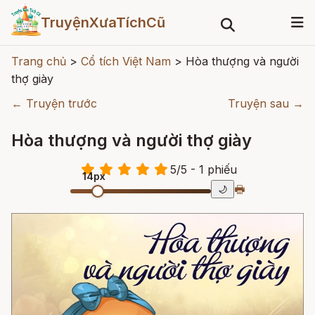
TruyệnXưaTíchCũ
Trang chủ
>
Cổ tích Việt Nam
>
Hòa thượng và người
thợ giày
← Truyện trước
Truyện sau →
Hòa thượng và người thợ giày
5
/
5
- 1
phiếu
14px
🖶
🌙