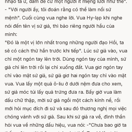
nhạo ta ư, dám đề cử một người ít miệng lưỡi như thế".
- "Với người ấy, tôi đoán rằng có thể làm nổi sứ
mệnh". Cuối cùng vua nghe lời. Vua Hy-lạp khi nghe
nói đến tên vị sứ giả, thì bảo riêng người hầu của
mình:
"Đó là một vị lớn nhất trong những người đạo Hồi, ta
sẽ có cách thử hắn trước khi tiếp". Lúc sứ giả vào, vua
chỉ một ngón tay lên trời. Dùng ngón tay của mình, sứ
giả chỉ lên trời rồi lại chỉ xuống đất. Vua giơ ngón tay
chỉ vào mặt sứ giả, sứ giả giơ hai ngón tay chỉ vào mặt
vua. Vua lấy một quả ô-liu ở dưới nệm đưa cho xem,
sứ giả móc túi lấy quả trứng đưa ra. Bấy giờ vua làm
dấu chữ thập, mời sứ giả ngồi một cách kính nể, rồi
mới hỏi mục đích đi sứ và sau đó thương nghị mọi việc
chóng vánh với sứ giả. Sau khi sứ giả ra về, đình thần
hỏi vua về những dấu hiệu, vua nói: -"Chưa bao giờ ta