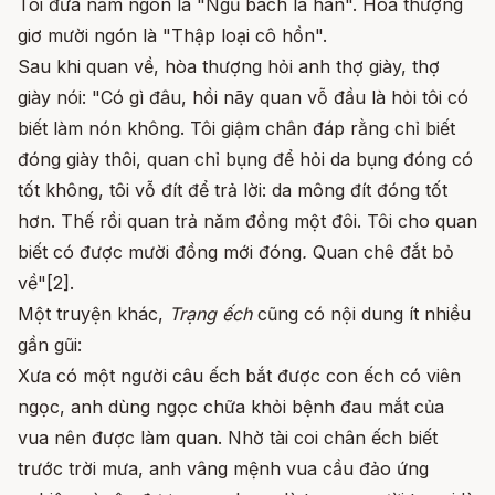
Tôi đưa năm ngón là "Ngũ bách la hán". Hòa thượng
giơ mười ngón là "Thập loại cô hồn".
Sau khi quan về, hòa thượng hỏi anh thợ giày, thợ
giày nói: "Có gì đâu, hồi nãy quan vỗ đầu là hỏi tôi có
biết làm nón không. Tôi giậm chân đáp rằng chỉ biết
đóng giày thôi, quan chỉ bụng để hỏi da bụng đóng có
tốt không, tôi vỗ đít để trả lời: da mông đít đóng tốt
hơn. Thế rồi quan trả năm đồng một đôi. Tôi cho quan
biết có được mười đồng mới đóng
.
Quan chê đắt bỏ
về"[2].
Một truyện khác,
Trạng ếch
cũng có nội dung ít nhiều
gần gũi:
Xưa có một người câu ếch bắt được con ếch có viên
ngọc, anh dùng ngọc chữa khỏi bệnh đau mắt của
vua nên được làm quan. Nhờ tài coi chân ếch biết
trước trời mưa, anh vâng mệnh vua cầu đảo ứng