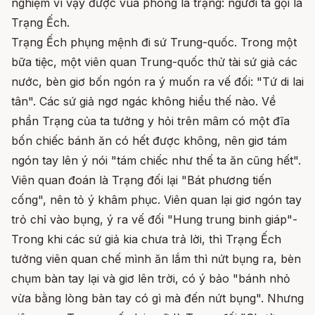
nghiệm vì vậy được vua phong là trạng: người ta gọi là
Trạng Ếch.
Trạng Ếch phụng mệnh đi sứ Trung-quốc. Trong một
bữa tiệc, một viên quan Trung-quốc thử tài sứ giả các
nước, bèn giơ bốn ngón ra ý muốn ra vế đối: "Tứ di lai
tân". Các sứ giả ngơ ngác không hiểu thế nào. Về
phần Trạng của ta tưởng y hỏi trên mâm có một đĩa
bốn chiếc bánh ăn có hết được không, nên giơ tám
ngón tay lên ý nói "tám chiếc như thế ta ăn cũng hết".
Viên quan đoán là Trạng đối lại "Bát phương tiến
cống", nên tỏ ý khâm phục. Viên quan lại giơ ngón tay
trỏ chỉ vào bụng, ý ra vế đối "Hung trung binh giáp"-
Trong khi các sứ giả kia chưa trả lời, thì Trạng Ếch
tưởng viên quan chế mình ăn lắm thì nứt bụng ra, bèn
chụm bàn tay lại và giơ lên trời, có ý bảo "bánh nhỏ
vừa bằng lòng bàn tay có gì mà đến nứt bụng". Nhưng