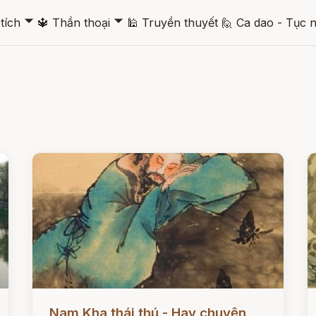
🞃
🞃
tích
🔱
Thần thoại
🕌
Truyền thuyết
🙋
Ca dao - Tục 
Đọc ngay
Đ
Nam Kha thái thú - Hay chuyện