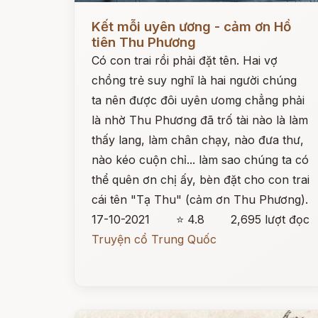
Đọc ngay
Kết mỗi uyên ương - cảm ơn Hồ
tiên Thu Phương
Có con trai rồi phải đặt tên. Hai vợ
chồng trẻ suy nghĩ là hai người chúng
ta nên được đôi uyên ưomg chẳng phải
là nhờ Thu Phương đã trố tài nào là làm
thấy lang, làm chân chạy, nào đưa thư,
nào kéo cuộn chỉ... làm sao chúng ta có
thể quên ơn chị ấy, bèn đặt cho con trai
cái tên "Tạ Thu" (cảm ơn Thu Phương).
17-10-2021
⭐ 4.8
2,695 lượt đọc
Truyện cổ Trung Quốc