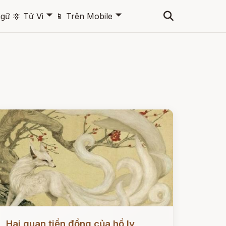
🞃
🞃
ngữ
🔯
Tử Vi
📱
Trên Mobile
ọc ngay
Hai quan tiền đồng của hồ ly