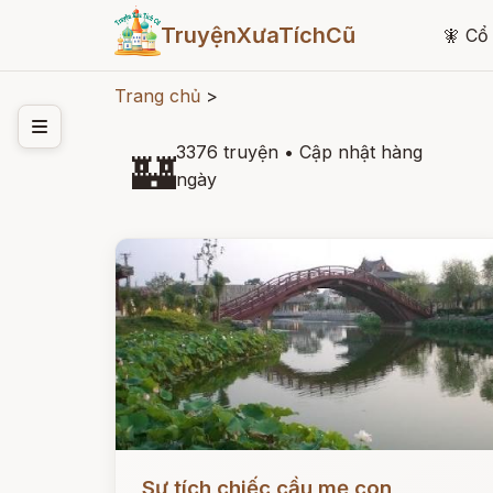
TruyệnXưaTíchCũ
🧚
Cổ 
Trang chủ
>
3376 truyện
•
Cập nhật hàng
🏰
ngày
Đọc ngay
Sự tích chiếc cầu mẹ con