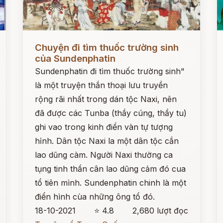
Đọc ngay
Đ
Chuyện đi tìm thuốc trường sinh
của Sundenphatin
Sundenphatin đi tìm thuốc trường sinh"
là một truyện thắn thoại lưu truyền
rộng rãi nhất trong dán tộc Naxi, nên
đã được các Tunba (thầy cúng, thầy tu)
ghi vao trong kinh điển vàn tự tượng
hỉnh. Dân tộc Naxi la một dân tộc cắn
lao dũng càm. Người Naxi thường ca
tụng tinh thần cân lao dũng cảm đó cua
tổ tiên mình. Sundenphatin chinh là một
điển hình cùa những ông tổ đó.
18-10-2021
⭐ 4.8
2,680 lượt đọc