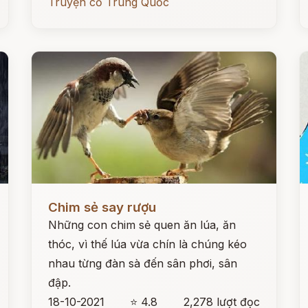
Truyện cổ Trung Quốc
Đọc ngay
Đ
Chim sẻ say rượu
Những con chim sẻ quen ăn lúa, ăn
thóc, vì thế lúa vừa chín là chúng kéo
nhau từng đàn sà đến sân phơi, sân
đập.
18-10-2021
⭐ 4.8
2,278 lượt đọc