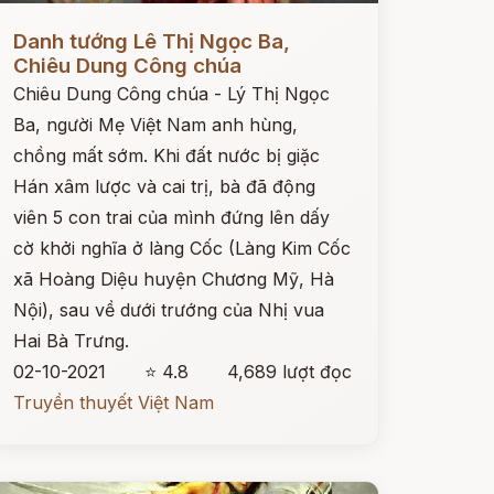
ọc ngay
Danh tướng Lê Thị Ngọc Ba,
Chiêu Dung Công chúa
Chiêu Dung Công chúa - Lý Thị Ngọc
Ba, người Mẹ Việt Nam anh hùng,
chồng mất sớm. Khi đất nước bị giặc
Hán xâm lược và cai trị, bà đã động
viên 5 con trai của mình đứng lên dấy
cờ khởi nghĩa ở làng Cốc (Làng Kim Cốc
xã Hoàng Diệu huyện Chương Mỹ, Hà
Nội), sau về dưới trướng của Nhị vua
Hai Bà Trưng.
02-10-2021
⭐ 4.8
4,689 lượt đọc
Truyền thuyết Việt Nam