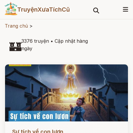
TruyệnXưaTíchCũ
Trang chủ
>
3376 truyện
•
Cập nhật hàng
🏰
ngày
Đọc ngay
Sự tích về con lươn