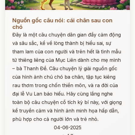
Đọc ngay
Nguồn gốc câu nói: cái chân sau con
chó
Đây là một câu chuyện dân gian đầy cảm động
và sâu sắc, kể về lòng thành bị hiểu sai, sự
tham lam của con người và trên hết là tình mẫu
tử thiêng liêng của Mục Liên dành cho mẹ mình
– bà Thanh Đề. Câu chuyện lý giải nguồn gốc
của hình ảnh chú chó ba chân, tập tục kiêng
rau thơm trong chốn thiền môn, và ra đời của
đại lễ Vu Lan báo hiếu. Hãy cùng lắng nghe
toàn bộ câu chuyện cổ tích kỳ bí này, với giọng
kể truyền cảm và hình ảnh minh họa hấp dẫn,
phù hợp cho cả người lớn và trẻ nhỏ.
04-06-2025