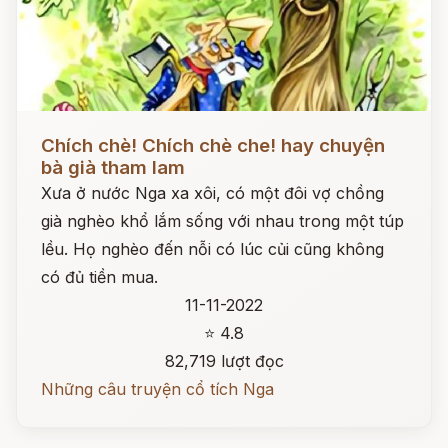
Đọc ngay
Chích chè! Chích chè che! hay chuyện
bà già tham lam
Xưa ở nước Nga xa xôi, có một đôi vợ chồng
già nghèo khổ lắm sống với nhau trong một túp
lều. Họ nghèo đến nỗi có lúc củi cũng không
có đủ tiền mua.
11-11-2022
⭐ 4.8
82,719 lượt đọc
Những câu truyện cổ tích Nga