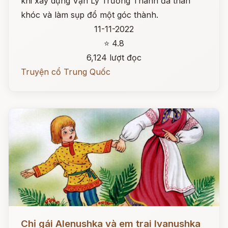
khi xây dựng Vạn Lý Trường Thành đã than
khóc và làm sụp đổ một góc thành.
11-11-2022
⭐ 4.8
6,124 lượt đọc
Truyện cổ Trung Quốc
Đọc ngay
Chị gái Alenushka và em trai Ivanushka