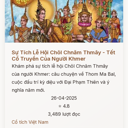
Đọc ngay
Sự Tích Lễ Hội Chôl Chnăm Thmây - Tết
Cổ Truyền Của Người Khmer
Khám phá sự tích lễ hội Chôl Chnăm Thmây
của người Khmer: câu chuyện về Thom Ma Bal,
cuộc đấu trí kỳ diệu với Đại Phạm Thiên và ý
nghĩa năm mới.
26-04-2025
⭐ 4.8
3,489 lượt đọc
Cổ tích Việt Nam