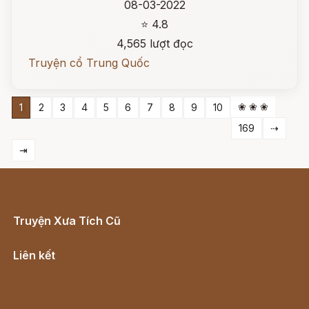
08-03-2022
⭐ 4.8
4,565 lượt đọc
Truyện cổ Trung Quốc
❀ ❀ ❀
1
2
3
4
5
6
7
8
9
10
169
⇢
⇥
Truyện Xưa Tích Cũ
Cổ tích Việt Nam
Liên kết
Lịch vạn niên
Hà Nội cũ - Món ngon Hà Nội
Truyện kiếm hiệp - Ngôn tình