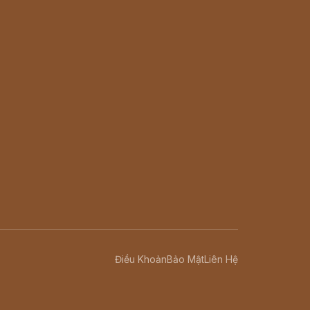
Điều Khoản
Bảo Mật
Liên Hệ