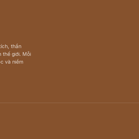
ích, thần
 thế giới. Mỗi
c và niềm