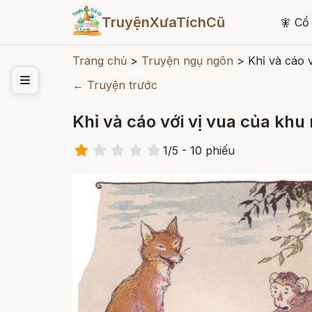
TruyệnXưaTíchCũ
🧚
Cổ 
Trang chủ
>
Truyện ngụ ngôn
>
Khỉ và cáo 
← Truyện trước
Khỉ và cáo với vị vua của khu
1
/
5
- 10
phiếu