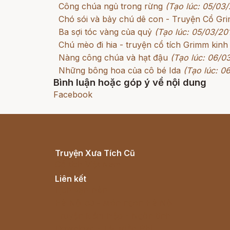
Công chúa ngủ trong rừng
(Tạo lúc: 05/03/
Chó sói và bảy chú dê con - Truyện Cổ G
Ba sợi tóc vàng của quỷ
(Tạo lúc: 05/03/20
Chú mèo đi hia - truyện cổ tích Grimm kinh
Nàng công chúa và hạt đậu
(Tạo lúc: 06/0
Những bông hoa của cô bé Ida
(Tạo lúc: 0
Bình luận hoặc góp ý về nội dung
Facebook
Truyện Xưa Tích Cũ
Cổ tích Việt Nam
Liên kết
Lịch vạn niên
Hà Nội cũ - Món ngon Hà Nội
Truyện kiếm hiệp - Ngôn tình
Download - Tải Miễn Phí