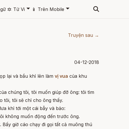
🞃
🞃
ngữ
🔯
Tử Vi
📱
Trên Mobile
Truyện sau →
04-12-2018
p lại và bầu khỉ lên làm
vị vua
của khu
ủa chúng tôi, tôi muốn giúp đỡ ông: tôi tìm
 tôi, tôi sẽ chỉ cho ông thấy.
ưa khỉ tới một cái bẫy và bảo:
n tôi không muốn động đến trước ông.
y. Bấy giờ cáo chạy đi gọi tất cả muông thú