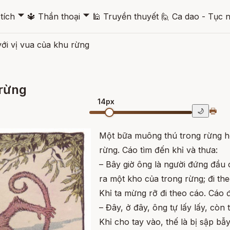
🞃
🞃
tích
🔱
Thần thoại
🕌
Truyền thuyết
🙋
Ca dao - Tục 
với vị vua của khu rừng
 rừng
14px
🖶
🌙
Một bữa muông thú trong rừng họ
rừng. Cáo tìm đến khỉ và thưa:
– Bây giờ ông là người đứng đầu c
ra một kho của trong rừng; đi theo
Khỉ ta mừng rỡ đi theo cáo. Cáo đ
– Đây, ở đây, ông tự lấy lấy, cò
Khỉ cho tay vào, thế là bị sập bẫ