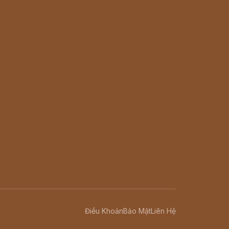
Điều Khoản
Bảo Mật
Liên Hệ