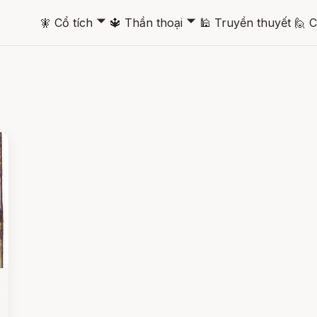
🞃
🞃
🧚
Cổ tích
🔱
Thần thoại
🕌
Truyền thuyết
🙋
C