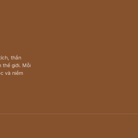
ích, thần
 thế giới. Mỗi
c và niềm