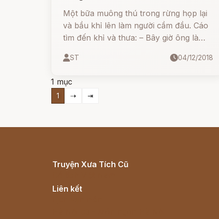
Một bữa muông thú trong rừng họp lại
và bầu khỉ lên làm người cầm đầu. Cáo
tìm đến khỉ và thưa: – Bây giờ ông là
người đứng đầu của chúng tôi, tôi muốn
ST
04/12/2018
giúp đỡ ông: tôi tìm ra một kho của
trong rừng; đi theo tôi, tôi sẽ chỉ cho
1 mục
ông thấy.
1
⇢
⇥
Truyện Xưa Tích Cũ
Cổ tích Việt Nam
Liên kết
Lịch vạn niên
Hà Nội cũ - Món ngon Hà Nội