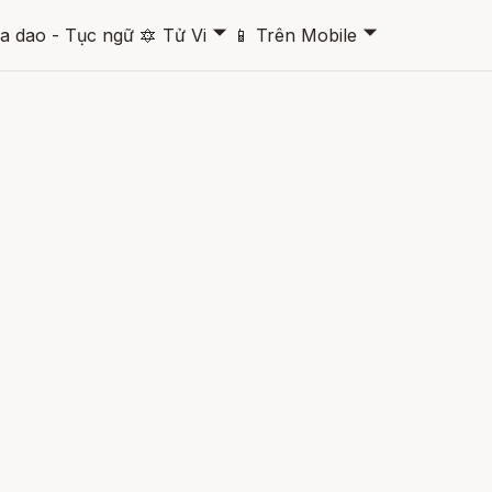
🞃
🞃
a dao - Tục ngữ
🔯
Tử Vi
📱
Trên Mobile