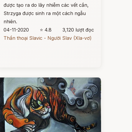
được tạo ra do lây nhiễm các vết cắn,
Strzyga được sinh ra một cách ngẫu
nhiên.
04-11-2020
⭐ 4.8
3,120 lượt đọc
Thần thoại Slavic - Người Slav (Xla-vơ)