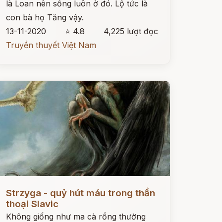
là Loan nên sống luôn ở đó. Lộ tức là
con bà họ Tăng vậy.
13-11-2020
⭐ 4.8
4,225 lượt đọc
Truyền thuyết Việt Nam
ọc ngay
Strzyga - quỷ hút máu trong thần
thoại Slavic
Không giống như ma cà rồng thường