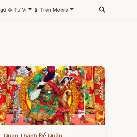
🞃
🞃
ngữ
🔯
Tử Vi
📱
Trên Mobile
ọc ngay
Quan Thánh Đế Quân