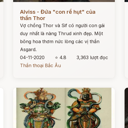
Đọc ngay
Đ
Alviss - Đứa "con rể hụt" của
thần Thor
Vợ chồng Thor và Sif có người con gái
duy nhất là nàng Thrud xinh đẹp. Một
bông hoa thơm nức lòng các vị thần
Asgard.
04-11-2020
⭐ 4.8
3,363 lượt đọc
Thần thoại Bắc Âu