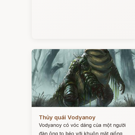
Đọc ngay
Thủy quái Vodyanoy
Vodyanoy có vóc dáng của một người
đàn ông to béo với khuôn mặt giống