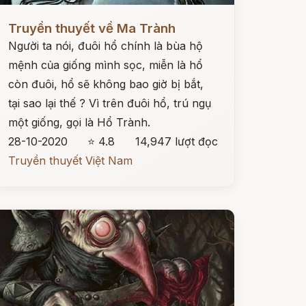
ọc ngay
Truyền thuyết về Ma Trành
Người ta nói, đuôi hổ chính là bùa hộ
mệnh của giống mình sọc, miễn là hổ
còn đuôi, hổ sẽ không bao giờ bị bắt,
tại sao lại thế ? Vì trên đuôi hổ, trú ngụ
một giống, gọi là Hổ Trành.
28-10-2020
⭐ 4.8
14,947 lượt đọc
Truyền thuyết Việt Nam