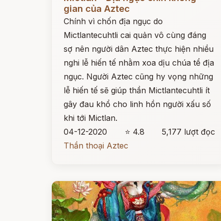
gian của Aztec
Chính vì chốn địa ngục do
Mictlantecuhtli cai quản vô cùng đáng
sợ nên người dân Aztec thực hiện nhiều
nghi lễ hiến tế nhằm xoa dịu chúa tể địa
ngục. Người Aztec cũng hy vọng những
lễ hiến tế sẽ giúp thần Mictlantecuhtli ít
gây đau khổ cho linh hồn người xấu số
khi tới Mictlan.
04-12-2020
⭐ 4.8
5,177 lượt đọc
Thần thoại Aztec