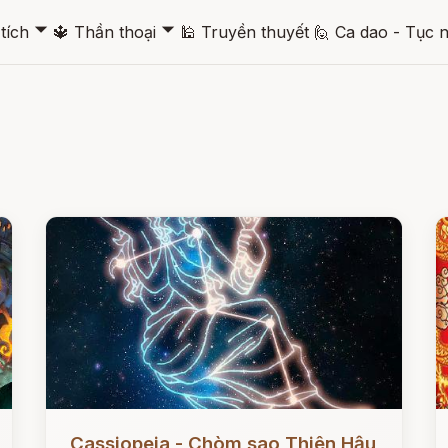
🞃
🞃
tích
🔱
Thần thoại
🕌
Truyền thuyết
🙋
Ca dao - Tục 
Đọc ngay
Đ
Cassiopeia - Chòm sao Thiên Hậu