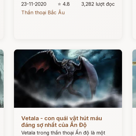
23-11-2020
⭐ 4.8
3,282 lượt đọc
Thần thoại Bắc Âu
Đọc ngay
Đ
Vetala - con quái vật hút máu
đáng sợ nhất của Ấn Độ
Vetala trong thần thoại Ấn độ là một