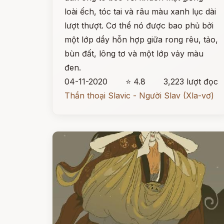
loài ếch, tóc tai và râu màu xanh lục dài
lượt thượt. Cơ thể nó được bao phủ bởi
một lớp dầy hỗn hợp giữa rong rêu, tảo,
bùn đất, lông tơ và một lớp vảy màu
đen.
04-11-2020
⭐ 4.8
3,223 lượt đọc
Thần thoại Slavic - Người Slav (Xla-vơ)