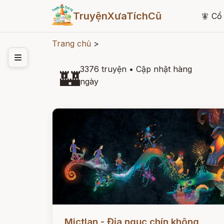
TruyệnXưaTíchCũ
🧚
Cổ 
Trang chủ
>
3376 truyện
•
Cập nhật hàng
🏰
ngày
Đọc ngay
Mictlan - Địa ngục chín không