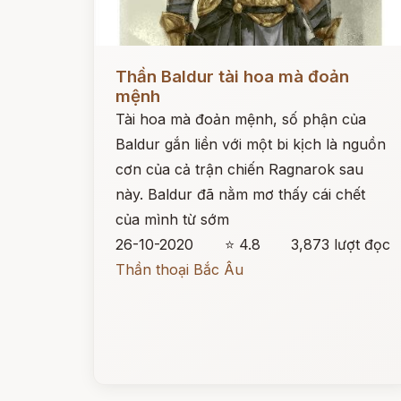
Đọc ngay
Thần Baldur tài hoa mà đoản
mệnh
Tài hoa mà đoản mệnh, số phận của
Baldur gắn liền với một bi kịch là nguồn
cơn của cả trận chiến Ragnarok sau
này. Baldur đã nằm mơ thấy cái chết
của mình từ sớm
26-10-2020
⭐ 4.8
3,873 lượt đọc
Thần thoại Bắc Âu