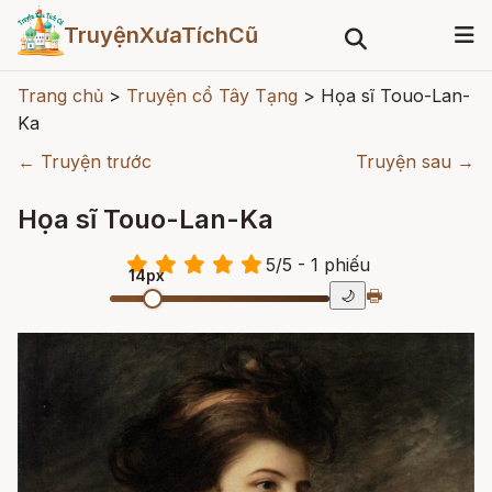
TruyệnXưaTíchCũ
Trang chủ
>
Truyện cổ Tây Tạng
>
Họa sĩ Touo-Lan-
Ka
← Truyện trước
Truyện sau →
Họa sĩ Touo-Lan-Ka
5
/
5
- 1
phiếu
14px
🖶
🌙