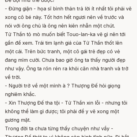
- Đừng giận - họa sĩ bình thản trả lời ít nhất tôi phải vẽ
xong cô bé này. Tốt hơn hết ngươi nên về trước và
nói với ông chủ là ông nên kiên nhẫn một chút.
Tử Thần tỏ mò muốn biết Touo-lan-ka vẽ gì nên tới
gần để xem. Trái tim lạnh giá của Tử Thần thốt lên
một cái. Trên bức tranh, một cô gái trẻ đẹp có vẻ
đang mỉm cười. Chưa bao giờ ông ta thấy người đẹp
như vậy. Ông ta rón rén ra khỏi căn nhà tranh và trở
về trời.
- Người trở về một mình à ? Thượng Đế hỏi giọng
nghiêm khắc.
- Xin Thượng Đế tha tội - Tử Thần xin lỗi - nhưng tôi
không thể làm gì được; tôi phải để y vẽ xong một
gương mặt.
Trong đời ta chưa từng thấy chuyện như vầy -
Thượng Đế thét to vì không còn bình tĩnh nữa. Đi bắt