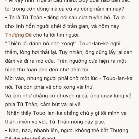
tới trong cơn dông mà cả cú vọ cũng nằm im này?
- Ta là Tử Thần - tiếng nói sau cửa tuyên bố. Ta lo
cho linh hồn người chết ở trần gian, và hôm nay
Thượng Đế
cho ta tới tìm ngươi.
"Thiên lôi đánh nó cho xong!". Touo-lan-ka nghĩ
thầm, lòng hơi thắt lại. Tuy nhiên, ông cũng lấy lại can
đảm và đi ra mở cửa. Trên ngưỡng cửa hiện ra một
hình thù toàn đen đen như đêm tối.
Mời vào, nhưng ngươi phải chờ một lúc - Touo-lan-ka
nói. Tôi còn phải vẽ cho xong vài thứ.
Và làm như chẳng có chuyện gì cả, ông quay lưng về
phía Tử Thần, cầm bút và lại vẽ.
Nhận thấy Touo-lan-ka chẳng chú ý gì tới mình và
thản nhiên vẽ vời, Tử Thần nóng nảy giục:
- Nào, nào, nhanh lên, ngươi không thể bắt Thượng
Đế đợi như thế được!