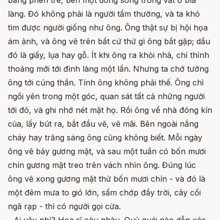
làng. Đó không phải là người tầm thường, và ta khó
tìm được người giống như ông. Ông thật sự bị hội họa
ám ảnh, và ông vẽ trên bất cứ thứ gì ông bắt gặp; dầu
đó là giấy, lụa hay gỗ. Ít khi ông ra khỏi nhà, chỉ thỉnh
thoảng mới tới đình làng một lần. Nhưng ta chớ tưởng
ông tới cúng thần. Tính ông không phải thế. Ông chỉ
ngồi yên trong một góc, quan sát tất cả những người
tới đó, và ghi nhớ nét mặt họ. Rồi ông về nhà đóng kín
của, lấy bút ra, bắt đầu vẽ, vẽ mãi. Bên ngoài nắng
cháy hay trăng sáng ông cũng không biết. Mỗi ngày
ông vẽ bảy gương mặt, và sau một tuần có bốn mươi
chín gương mặt treo trên vách nhìn ông. Đúng lúc
ông vẽ xong gương mặt thử bốn mươi chín - và đó là
một đêm mưa to gió lớn, sấm chớp đầy trời, cây cối
ngã rạp - thì có người gọi cửa.
- Ai vậy nhỉ? Họa sĩ càu nhàu. Quỷ quái nào dẫn xác