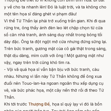
y về cho ta nhanh lên! Đó là luật trời, và ta không cho
một tên họa sĩ đáng ghét vi phạm đâu!
Vì thế Tử Thần lại phải trở xuống trần gian. Khi đi qua
rừng tre, ông thấy ánh đèn leo lét chập chọn từ cửa
sổ căn nhà tranh, ánh sáng duy nhất trong bóng tối
dày đặc. Ông ta đột ngột mở cửa nhưng đứng sững lại.
Trên bức tranh, gương mặt của cô gái thật trong sáng,
thật dịu dàng, mỉm cười với ông ! Một gương mặt như
vậy, ngay trên trời cũng khó tìm ra.
- Vội vã quá họa sĩ vẫn bận bịu với bức tranh, càu
nhàu. Nhưng vì lần này Tử Thần không để ông xua
đuổi nên Touo-lan-ka ngoan ngoãn thu xếp dụng cụ
vẽ, vài bức phác họa, một cây nến thờ rồi đi theo Tử
Thần.
Khi tới trước
Thượng Đế
, họa sĩ quỳ lạy vì đó là bổn
phận của người trần tục. Tay trái ông cầm cây nến