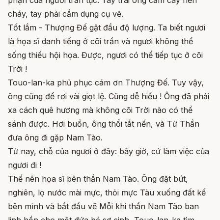
cháy, tay phải cầm dụng cụ vẽ.
Tốt lắm - Thượng Đế gật đầu độ lượng. Ta biết ngươi
là họa sĩ danh tiếng ở cõi trần và ngươi không thể
sống thiếu hội họa. Được, ngươi có thể tiếp tục ở cõi
Trời !
Touo-lan-ka phủ phục cám ơn Thượng Đế. Tuy vậy,
ông cũng để rơi vài giọt lệ. Cũng dễ hiểu ! Ông đã phải
xa cách quê hương mà không cõi Trời nào có thể
sánh được. Hơi buồn, ông thổi tắt nến, và Tử Thần
đưa ông đi gặp Nam Tào.
Từ nay, chỗ của ngươi ở đây: bây giờ, cứ làm việc của
ngươi đi !
Thế nên họa sĩ bên thần Nam Tào. Ông đặt bút,
nghiên, lọ nước mài mực, thỏi mực Tàu xuống đất kế
bên mình và bắt đầu vẽ Mỗi khi thần Nam Tào ban
linh hồn cho một đứa bé sơ sinh, Touo-lan-ka tìm