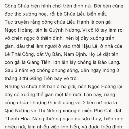
Công Chúa hiện hình chơi trên đỉnh núi. Đôi bên cùng
đọc thơ xướng hoạ, rồi bà Chúa Liễu biến mất.
Tục truyền rằng công chúa Liễu Hạnh là con gái
Ngọc Hoàng, tên là Quỳnh Nương. Vì cô lỡ tay làm rơi
vỡ chén ngọc ở thiên đình, nên bị đày xuống trần
gian, đầu thai làm người ở vào thời Hậu Lê, ở nhà của
Lê Thái Công, đất Vụ Bản, Nam Định. Họ Lê đặt tên
con gái là Giáng Tiên, lớn lên lấy chồng là Đào Lang.
Sau 3 năm vợ chồng chung sống, đến ngày mồng 3
tháng 3 thì Giáng Tiên bay về trời.
Nhưng vì chưa hết hạn ở hạ giới, nên Ngọc Hoàng lại
đày cô xuống thế gian một lần nữa. Lần này, nàng
công chúa Thượng Giới đi cùng với 2 tiên nữ nữa là
Quế Nương và Thị Nương xuống ở miền Phố Cát, đất
Thanh Hóa. Nàng thường ngao du sơn thuỷ, hiện ra ở
nhiều nơi, làm nhiều việc linh hiển, và được triều đình