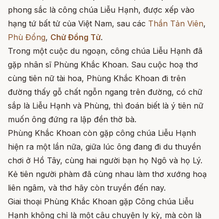
phong sắc là công chúa Liễu Hạnh, được xếp vào
hạng tứ bất tử của Việt Nam, sau các
Thần Tản Viên
,
Phù Đổng
,
Chử Đồng Tử
.
Trong một cuộc du ngoạn, công chúa Liễu Hạnh đã
gặp nhân sĩ Phùng Khắc Khoan. Sau cuộc hoạ thơ
cùng tiên nữ tài hoa, Phùng Khắc Khoan đi trên
đường thấy gỗ chất ngỗn ngang trên đường, có chữ
sắp là Liễu Hạnh và Phùng, thì đoán biết là ý tiên nữ
muốn ông đứng ra lập đền thờ bà.
Phùng Khắc Khoan còn gặp công chúa Liễu Hạnh
hiện ra một lần nữa, giữa lúc ông đang đi du thuyền
chơi ở Hồ Tây, cùng hai người bạn họ Ngô và họ Lý.
Kẻ tiên người phàm đã cùng nhau làm thơ xướng hoạ
liên ngâm, và thơ hãy còn truyền đến nay.
Giai thoại Phùng Khắc Khoan gặp Công chúa Liễu
Hạnh không chỉ là một câu chuyện ly kỳ, mà còn là