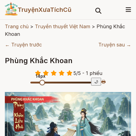
TruyệnXưaTíchCũ
Trang chủ
>
Truyền thuyết Việt Nam
>
Phùng Khắc
Khoan
← Truyện trước
Truyện sau →
Phùng Khắc Khoan
5
/
5
- 1
phiếu
14px
🖶
🌙