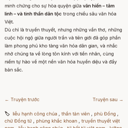
minh chứng cho sự hòa quyện giữa
văn hiến – tâm
linh – và tinh thần dân tộc
trong chiều sâu văn hóa
Việt.
Dù chỉ là truyền thuyết, nhưng những vần thơ, những
cuộc hội ngộ giữa người trần và tiên giới đã góp phần
làm phong phú kho tàng văn hóa dân gian, và nhắc
nhở chúng ta về lòng tôn kính với tiền nhân, cùng
niềm tự hào về một nền văn hóa huyền diệu và đầy
bản sắc.
← Truyện trước
Truyện sau →
🏷
liễu hạnh công chúa
,
thần tản viên
,
phù Đổng
,
chử Đồng tử
,
phùng khắc khoan
,
truyền thuyết việt
nam
,
liễu hạnh công chúa
,
tứ bất tử việt nam
,
lưỡng