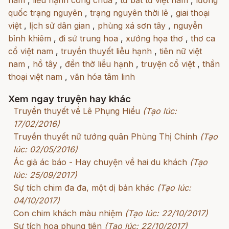
quốc trạng nguyên
,
trạng nguyên thời lê
,
giai thoại
việt
,
lịch sử dân gian
,
phùng xá sơn tây
,
nguyễn
bỉnh khiêm
,
đi sứ trung hoa
,
xướng họa thơ
,
thơ ca
cổ việt nam
,
truyền thuyết liễu hạnh
,
tiên nữ việt
nam
,
hồ tây
,
đền thờ liễu hạnh
,
truyện cổ việt
,
thần
thoại việt nam
,
văn hóa tâm linh
Xem ngay truyện hay khác
Truyền thuyết về Lê Phụng Hiểu
(Tạo lúc:
17/02/2016)
Truyền thuyết nữ tướng quân Phùng Thị Chính
(Tạo
lúc: 02/05/2016)
Ác giả ác báo - Hay chuyện về hai du khách
(Tạo
lúc: 25/09/2017)
Sự tích chim đa đa, một dị bản khác
(Tạo lúc:
04/10/2017)
Con chim khách màu nhiệm
(Tạo lúc: 22/10/2017)
Sự tích hoa phụng tiên
(Tạo lúc: 22/10/2017)