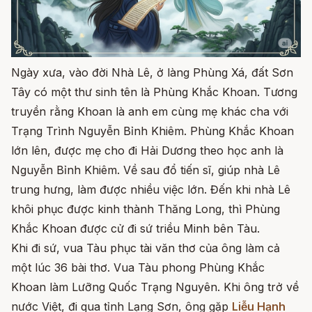
Ngày xưa, vào đời Nhà Lê, ở làng Phùng Xá, đất Sơn
Tây có một thư sinh tên là Phùng Khắc Khoan. Tương
truyền rằng Khoan là anh em cùng mẹ khác cha với
Trạng Trình Nguyễn Bỉnh Khiêm. Phùng Khắc Khoan
lớn lên, được mẹ cho đi Hải Dương theo học anh là
Nguyễn Bỉnh Khiêm. Về sau đổ tiến sĩ, giúp nhà Lê
trung hưng, làm được nhiều việc lớn. Đến khi nhà Lê
khôi phục được kinh thành Thăng Long, thì Phùng
Khắc Khoan được cử đi sứ triều Minh bên Tàu.
Khi đi sứ, vua Tàu phục tài văn thơ của ông làm cả
một lúc 36 bài thơ. Vua Tàu phong Phùng Khắc
Khoan làm Lưỡng Quốc Trạng Nguyên. Khi ông trở về
nước Việt, đi qua tỉnh Lạng Sơn, ông gặp
Liễu Hạnh