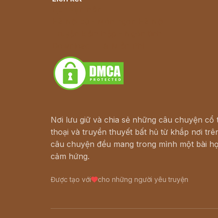
Lịch vạn niên
Hà Nội cũ - Món ngon Hà Nội
Truyện kiếm hiệp - Ngôn tình
Download - Tải Miễn Phí
Nơi lưu giữ và chia sẻ những câu chuyện cổ t
thoại và truyền thuyết bất hủ từ khắp nơi trên
câu chuyện đều mang trong mình một bài họ
cảm hứng.
Được tạo với
cho những người yêu truyện