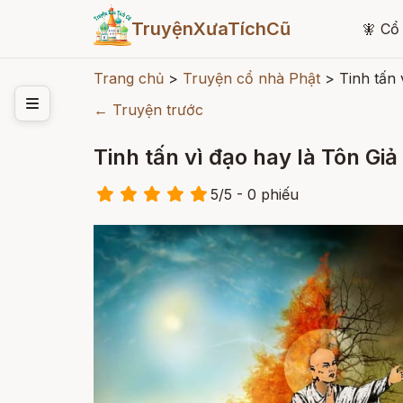
TruyệnXưaTíchCũ
🧚
Cổ 
Trang chủ
>
Truyện cổ nhà Phật
>
Tinh tấn
← Truyện trước
Tinh tấn vì đạo hay là Tôn Gi
5
/
5
- 0
phiếu