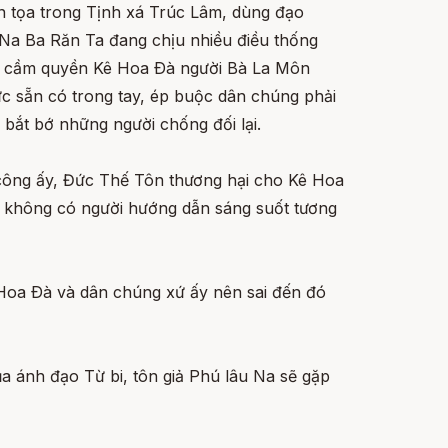
 tọa trong Tịnh xá Trúc Lâm, dùng đạo
Na Ba Răn Ta đang chịu nhiều điều thống
hà cầm quyền Kê Hoa Ðà người Bà La Môn
ực sẵn có trong tay, ép buộc dân chúng phải
bắt bớ những người chống đối lại.
công ấy, Đức Thế Tôn thương hại cho Kê Hoa
ại không có người hướng dẫn sáng suốt tương
 Hoa Ðà và dân chúng xứ ấy nên sai đến đó
a ánh đạo Từ bi, tôn giả Phú lâu Na sẽ gặp