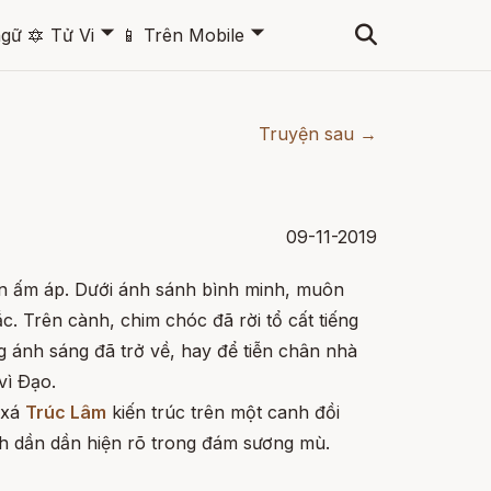
🞃
🞃
ngữ
🔯
Tử Vi
📱
Trên Mobile
Truyện sau →
09-11-2019
ần ấm áp. Dưới ánh sánh bình minh, muôn
. Trên cành, chim chóc đã rời tổ cất tiếng
 ánh sáng đã trở về, hay để tiễn chân nhà
vì Ðạo.
 xá
Trúc Lâm
kiến trúc trên một canh đồi
ch dần dần hiện rõ trong đám sương mù.