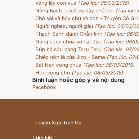
Vàng lấy con vua
(Tạo lúc: 05/03/2015)
Nàng Bạch Tuyết và bảy chú lùn
(Tạo lúc:
Chó sói và bảy chú dê con - Truyện Cổ G
Người nghèo, người giàu
(Tạo lúc: 06/03/20
Thạch Sanh đánh Chằn tinh
(Tạo lúc: 06/0
Nàng công chúa và hạt đậu
(Tạo lúc: 06/0
Búp bê cầu nắng Teru Teru
(Tạo lúc: 07/0
Chiếc nón lá của Jizo - Sama
(Tạo lúc: 07/
Bát Nàn công chúa
(Tạo lúc: 08/03/2015)
Hòn vọng phu
(Tạo lúc: 08/03/2015)
Bình luận hoặc góp ý về nội dung
Facebook
Truyện Xưa Tích Cũ
Cổ tích Việt Nam
Liên kết