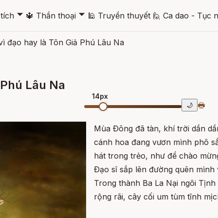
🞃
🞃
tích
🔱
Thần thoại
🕌
Truyền thuyết
🙋
Ca dao - Tục 
 vì đạo hay là Tôn Giả Phú Lâu Na
ả Phú Lâu Na
14px
🖶
🌙
Mùa Ðông đã tàn, khí trời dần d
cánh hoa đang vươn mình phô sắc
hát trong trẻo, như để chào mừng
Ðạo sĩ sắp lên đường quên mình 
Trong thành Ba La Nại ngôi Tịnh
rộng rãi, cây cối um tùm tĩnh mị