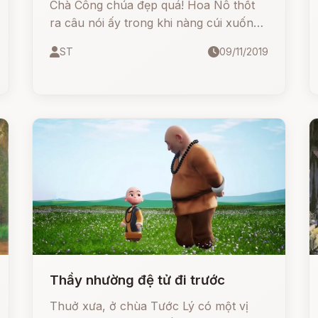
Chà Công chúa đẹp quá! Hoa Nô thốt
ra câu nói ấy trong khi nàng cúi xuống
cài đôi chim sẻ nạm toàn kim cương lên
ST
09/11/2019
đôi cẩm hài của Công chúa
Thầy nhường đệ tử đi trước
Thuở xưa, ở chùa Tước Lý có một vị