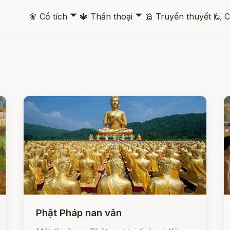
🞃
🞃
🧚
Cổ tích
🔱
Thần thoại
🕌
Truyền thuyết
🙋
C
Phật Pháp nan văn