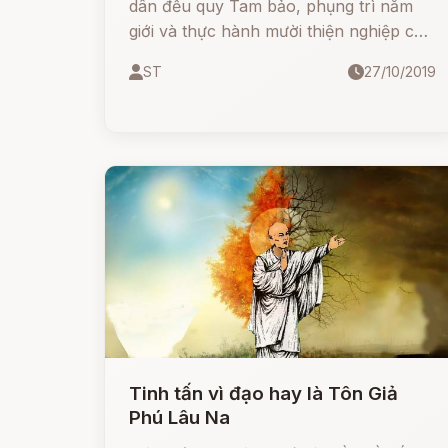
dân đều quy Tam bảo, phụng trì năm
giới và thực hành mười thiện nghiệp của
Đức Phật dạy. Khắp huyện không bao
ST
27/10/2019
giờ sát sanh, người uống rượu nấu rượu
cũng không có.
Tinh tấn vì đạo hay là Tôn Giả
Phú Lâu Na