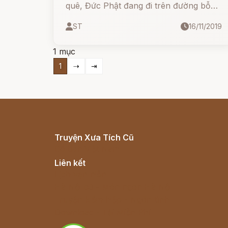
quê, Đức Phật đang đi trên đường bỗng
Ngài bước đi bên bờ cỏ.
ST
16/11/2019
1 mục
1
⇢
⇥
Truyện Xưa Tích Cũ
Cổ tích Việt Nam
Liên kết
Lịch vạn niên
Hà Nội cũ - Món ngon Hà Nội
Truyện kiếm hiệp - Ngôn tình
Download - Tải Miễn Phí