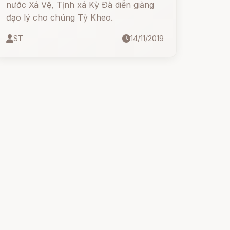
nước Xá Vệ, Tịnh xá Kỳ Ðà diễn giảng
đạo lý cho chúng Tỳ Kheo.
ST
14/11/2019