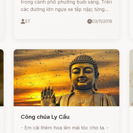
trong cảnh phố phường buổi sáng. Trên
các đường lớn ngựa xe tấp nập; từng
đoàn người qua lại trong những bộ áo
ST
03/11/2019
màu sặc sỡ. Các cửa hàng đông nghẹt
những người mua.
Công chúa Ly Cấu
- Em cài thêm hoa lên mái tóc cho ta. -