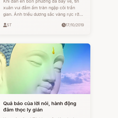
Khi đàn én bốn phương đã bay về, tin
xuân vui đầm ấm tràn ngập cõi trần
gian. Ánh triều dương sắc vàng rực rỡ,
lần lần lan rộng, phá tan màu khói
ST
17/10/2019
sương vẩn màu sửa đục của buổi bình
minh.
Quả báo của lời nói, hành động
đâm thọc ly gián