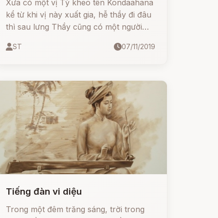
Xưa có một vị Tỳ kheo tên Kondaahana
kể từ khi vị này xuất gia, hễ thầy đi đâu
thì sau lưng Thầy cũng có một người
phụ nữ đi theo sau, riêng Thầy thì Thầy
ST
07/11/2019
không biết gì cả, nhưng ai ai cũng đều
thấy.
Tiếng đàn vi diệu
Trong một đêm trăng sáng, trời trong