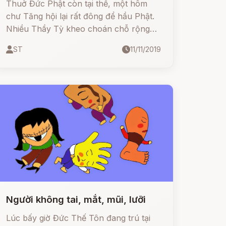
Thuở Đức Phật còn tại thế, một hôm
chư Tăng hội lại rất đông để hầu Phật.
Nhiều Thầy Tỳ kheo choán chỗ rộng
lớn, có vị một mình chiếm hai hoặc ba
ST
11/11/2019
chỗ. Ðại Đức Xá Lợi Phất đến sau,
không có chỗ ở, đành phải ở ngoài trời.
Người không tai, mắt, mũi, lưỡi
Lúc bấy giờ Đức Thế Tôn đang trú tại