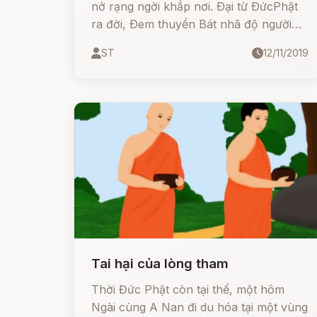
nở rạng ngời khắp nơi. Ðại từ ÐứcPhật
ra đời, Ðem thuyền Bát nhã độ người
trầm luân. Thiều quang chói lọi cõi trần.
ST
12/11/2019
Hỡi ai có biết Hồng Ân gần kề Ca di -
Ánh sáng đã về...
Tai hại của lòng tham
Thời Đức Phật còn tại thế, một hôm
Ngài cùng A Nan đi du hóa tại một vùng