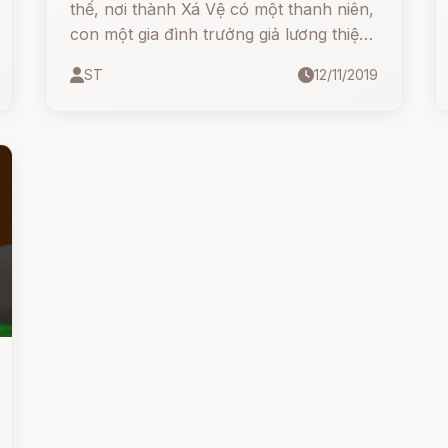
thế, nơi thành Xá Vệ có một thanh niên,
con một gia đình trưởng giả lương thiện,
thường nghe Phật thuyết pháp, phát
ST
12/11/2019
tâm quy y Tam Bảo và xin xuất gia học
đạo.