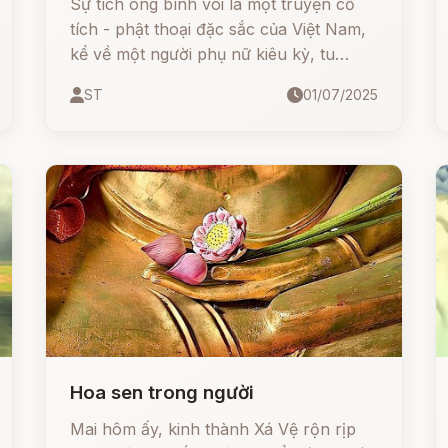
Sự tích ông bình vôi là một truyện cổ
tích - phật thoại đặc sắc của Việt Nam,
kể về một người phụ nữ kiêu kỳ, tu
hành nhưng mang lòng đố kỵ và cái kết
ST
01/07/2025
cay đắng khi hóa thành chiếc bình vôi.
Đồng thời truyện cũng có những dị bản
khác về người ăn trộm hoàn lương và
chú tiểu thành tâm, được đức Phật cảm
hóa. Đây là câu chuyện mang đậm màu
sắc giáo dục, răn dạy về nhân quả, lòng
từ bi, sự chân thật và thói kiêu ngạo
trong đời sống tu hành cũng như nhân
gian.
Hoa sen trong người
Mai hôm ấy, kinh thành Xá Vệ rộn rịp