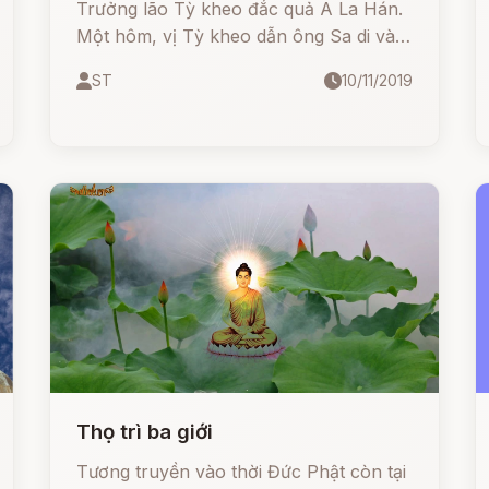
Trưởng lão Tỳ kheo đắc quả A La Hán.
Một hôm, vị Tỳ kheo dẫn ông Sa di vào
thành hóa đạo. Ông Sa di gánh y bát rất
ST
10/11/2019
nặng theo sau Thầy.
Thọ trì ba giới
Tương truyền vào thời Đức Phật còn tại