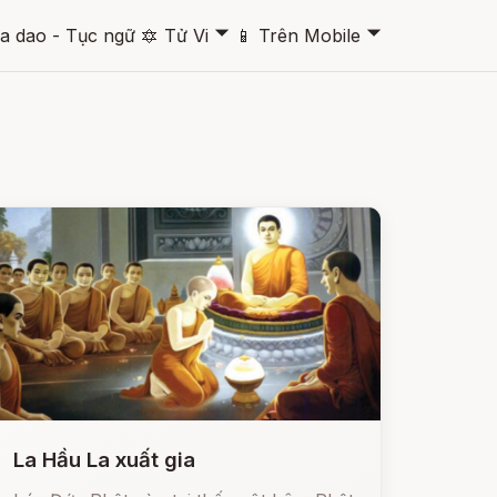
🞃
🞃
a dao - Tục ngữ
🔯
Tử Vi
📱
Trên Mobile
La Hầu La xuất gia