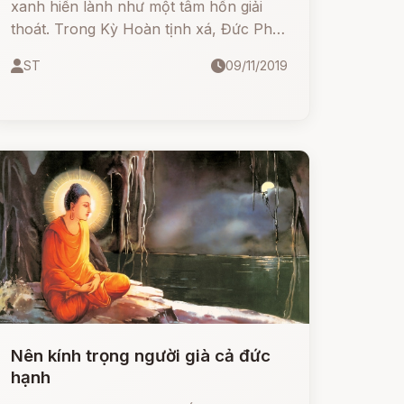
xanh hiền lành như một tâm hồn giải
thoát. Trong Kỳ Hoàn tịnh xá, Đức Phật
trang nghiêm ngồi trên Bửu tọa, hào
ST
09/11/2019
quang ngũ sắc tỏa khắp quang Ngài
ánh sáng chói ngời làm tăng thêm vẻ uy
nghi của một đấng Thế Tôn.
Nên kính trọng người già cả đức
hạnh