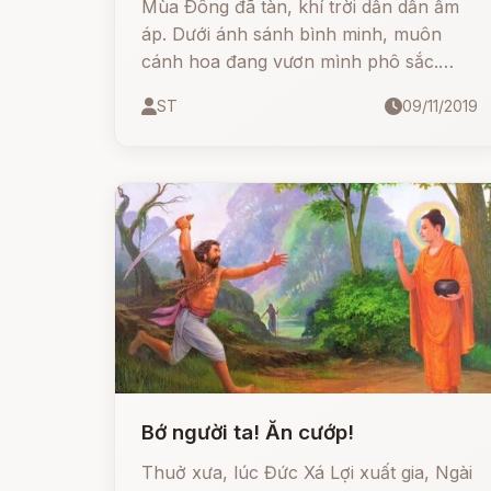
Mùa Ðông đã tàn, khí trời dần dần ấm
áp. Dưới ánh sánh bình minh, muôn
cánh hoa đang vươn mình phô sắc.
Trên cành, chim chóc đã rời tổ cất tiếng
ST
09/11/2019
hát trong trẻo, như để chào mừng ánh
sáng đã trở về, hay để tiễn chân nhà
Ðạo sĩ sắp lên đường quên mình vì Ðạo.
Bớ người ta! Ăn cướp!
Thuở xưa, lúc Đức Xá Lợi xuất gia, Ngài