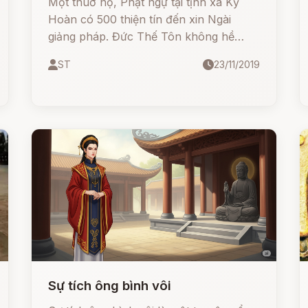
Một thuở nọ, Phật ngự tại tịnh xá Kỳ
Hoàn có 500 thiện tín đến xin Ngài
giảng pháp. Đức Thế Tôn không hề
phân biệt gia cấp dòng họ sang hèn.
ST
23/11/2019
Sự tích ông bình vôi