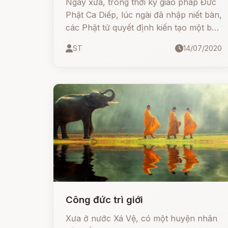
Ngày xưa, trong thời kỳ giáo pháp Đức
Phật Ca Diếp, lúc ngài đã nhập niết bàn,
các Phật tử quyết định kiến tạo một bảo
pháp bằng vàng thật vĩ đại, chiều cao
ST
14/07/2020
một do tuần, để tôn thờ Xá Lợi của Ngài.
Công đức trì giới
Xưa ở nước Xá Vệ, có một huyện nhân