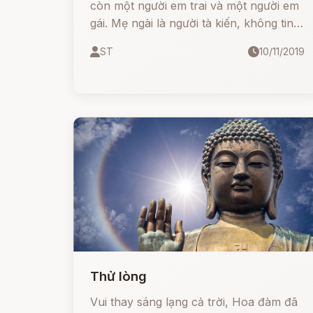
còn một người em trai và một người em
gái. Mẹ ngài là người tà kiến, không tin
theo Phật giáo, nên Ngài có căn dặn
ST
10/11/2019
Chư Tăng, khi nào em trai Ngài có xin
xuất gia thì cứ tự tiện cho, không cần
chờ sự ưng thuận của mẹ Ngài.
Thử lòng
Vui thay sáng lạng cả trời, Hoa đàm đã