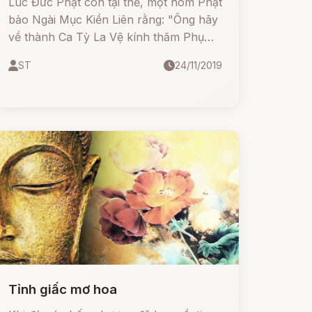
Lúc Đức Phật còn tại thế, một hôm Phật
bảo Ngài Mục Kiền Liên rằng: "Ông hãy
về thành Ca Tỳ La Vệ kính thăm Phụ
vương,
ST
24/11/2019
Tỉnh giấc mơ hoa