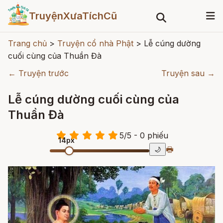
TruyệnXưaTíchCũ
Trang chủ
>
Truyện cổ nhà Phật
>
Lễ cúng dường
cuối cùng của Thuần Đà
← Truyện trước
Truyện sau →
Lễ cúng dường cuối cùng của
Thuần Đà
5
/
5
- 0
phiếu
14px
🖶
🌙