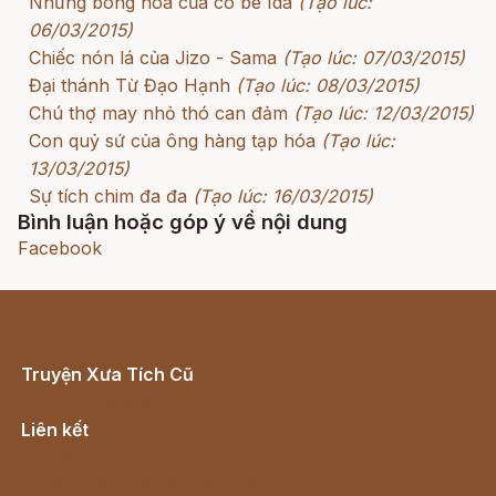
Những bông hoa của cô bé Ida
(Tạo lúc:
06/03/2015)
Chiếc nón lá của Jizo - Sama
(Tạo lúc: 07/03/2015)
Đại thánh Từ Đạo Hạnh
(Tạo lúc: 08/03/2015)
Chú thợ may nhỏ thó can đảm
(Tạo lúc: 12/03/2015)
Con quỷ sứ của ông hàng tạp hóa
(Tạo lúc:
13/03/2015)
Sự tích chim đa đa
(Tạo lúc: 16/03/2015)
Bình luận hoặc góp ý về nội dung
Facebook
Truyện Xưa Tích Cũ
Cổ tích Việt Nam
Liên kết
Lịch vạn niên
Hà Nội cũ - Món ngon Hà Nội