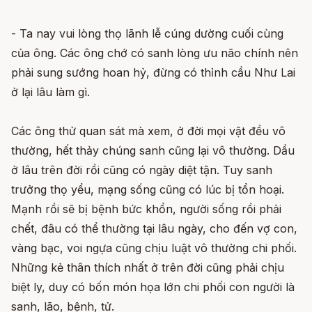
- Ta nay vui lòng thọ lãnh lễ cúng dường cuối cùng
của ông. Các ông chớ có sanh lòng ưu não chính nên
phải sung sướng hoan hỷ, đừng có thỉnh cầu Như Lai
ở lại lâu làm gì.
Các ông thử quan sát mà xem, ở đời mọi vật đều vô
thường, hết thảy chúng sanh cũng lại vô thường. Dầu
ở lâu trên đời rồi cũng có ngày diệt tận. Tuy sanh
trưởng thọ yểu, mạng sống cũng có lúc bị tổn hoại.
Mạnh rồi sẽ bị bệnh bức khổn, người sống rồi phải
chết, đâu có thể thường tại lâu ngày, cho đến vợ con,
vàng bạc, voi ngựa cũng chịu luật vô thường chi phối.
Những kẻ thân thích nhất ở trên đời cũng phải chịu
biệt ly, duy có bốn món họa lớn chi phối con người là
sanh, lão, bệnh, tử.