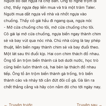
Người bố dắt ngựa ra chợ bán. Ông tổ nghề trộm đi
chợ, thấy ngựa đẹp liền mua và trả một trăm Taler.
Người mua dắt ngựa về nhà và nhốt ngựa vào
chuồng. Thấy cô gái hầu đi ngang qua, ngựa nói:
- Mở cửa chuồng cho tôi, mở cửa chuồng cho tôi.
Cô gái lại mở cửa chuồng, ngựa biến ngay thành chim
sẻ và bay vút qua nóc nhà. Chủ nhà cũng là tay phép
thuật, liền biến ngay thành chim sẻ và bay đuổi theo.
Một lát sau thì đuổi kịp. Hai con chim thách đố nhau.
Ông tổ ăn trộm biến thành cá bơi dưới nước, học trò
cũng biến luôn thành cá, hai bên lại thách đố nhau
tiếp. Ông tổ ăn trộm biến thành gà trống, trò biến
thành cáo và nhảy tới cắn đứt đôi cổ gà. Gà lăn ra
chết thẳng cẳng và hãy còn nằm đó cho tới ngày nay.
← Truyện trước
Truyện sau →