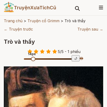
TruyệnXưaTíchCũ
Trang chủ
>
Truyện cổ Grimm
>
Trò và thầy
← Truyện trước
Truyện sau →
Trò và thầy
5
/
5
- 1
phiếu
14px
🖶
🌙