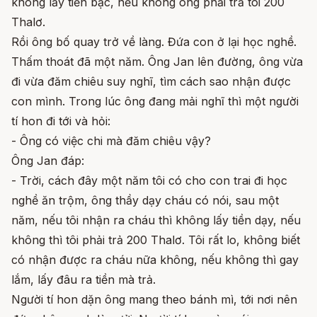
không lấy tiền bạc, nếu không ông phải trả tôi 200
Thalơ.
Rồi ông bố quay trở về làng. Đứa con ở lại học nghề.
Thấm thoát đã một năm. Ông Jan lên đường, ông vừa
đi vừa đăm chiêu suy nghĩ, tìm cách sao nhận được
con mình. Trong lúc ông đang mải nghĩ thì một người
tí hon đi tới và hỏi:
- Ông có việc chi mà đăm chiêu vậy?
Ông Jan đáp:
- Trời, cách đây một năm tôi có cho con trai đi học
nghề ăn trộm, ông thầy dạy cháu có nói, sau một
năm, nếu tôi nhận ra cháu thì không lấy tiền dạy, nếu
không thì tôi phải trả 200 Thalơ. Tôi rất lo, không biết
có nhận được ra cháu nữa không, nếu không thì gay
lắm, lấy đâu ra tiền mà trả.
Người tí hon dặn ông mang theo bánh mì, tới nơi nên