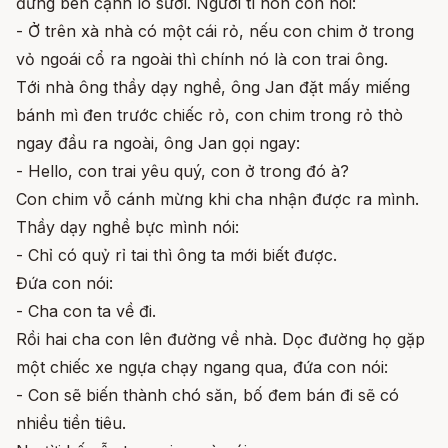
đứng bên cạnh lò sưởi. Người tí hon còn nói:
- Ở trên xà nhà có một cái rỏ, nếu con chim ở trong
vỏ ngoái cổ ra ngoài thì chính nó là con trai ông.
Tới nhà ông thầy dạy nghề, ông Jan đặt mấy miếng
bánh mì đen trước chiếc rỏ, con chim trong rỏ thò
ngay đầu ra ngoài, ông Jan gọi ngay:
- Hello, con trai yêu quý, con ở trong đó à?
Con chim vỗ cánh mừng khi cha nhận được ra mình.
Thầy dạy nghề bực mình nói:
- Chỉ có quỷ rỉ tai thì ông ta mới biết được.
Đứa con nói:
- Cha con ta về đi.
Rồi hai cha con lên đường về nhà. Dọc đường họ gặp
một chiếc xe ngựa chạy ngang qua, đứa con nói:
- Con sẽ biến thành chó săn, bố đem bán đi sẽ có
nhiều tiền tiêu.