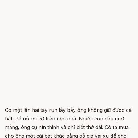
Có một lần hai tay run lẩy bẩy ông không giữ được cái
bát, để nó rơi vỡ trên nền nhà. Người con dâu quở
mắng, ông cụ nín thinh và chỉ biết thở dài. Cô ta mua
cho ông một cái bát khác bằng gỗ giá vài xu để cho