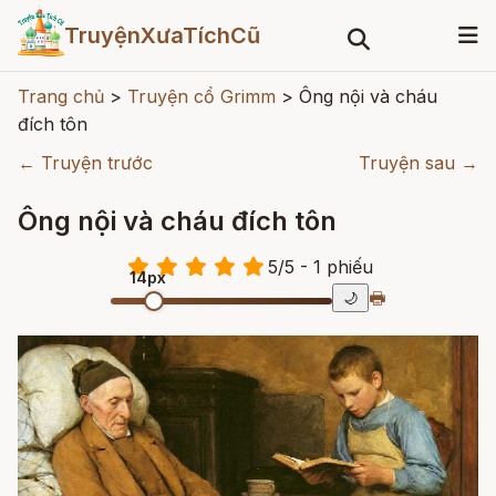
TruyệnXưaTíchCũ
Trang chủ
>
Truyện cổ Grimm
>
Ông nội và cháu
đích tôn
← Truyện trước
Truyện sau →
Ông nội và cháu đích tôn
5
/
5
- 1
phiếu
14px
🖶
🌙