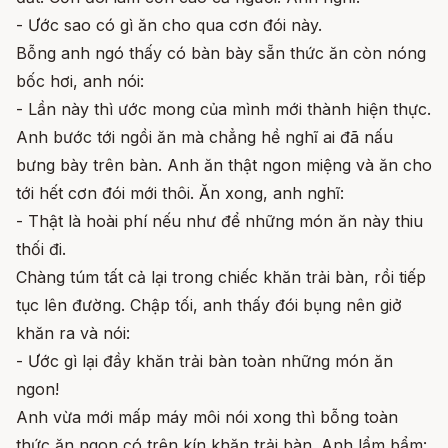
- Ước sao có gì ăn cho qua cơn đói này.
Bỗng anh ngó thấy có bàn bày sẵn thức ăn còn nóng
bốc hơi, anh nói:
- Lần này thì ước mong của mình mới thành hiện thực.
Anh bước tới ngồi ăn mà chẳng hề nghĩ ai đã nấu
bưng bày trên bàn. Anh ăn thật ngon miệng và ăn cho
tới hết cơn đói mới thôi. Ăn xong, anh nghĩ:
- Thật là hoài phí nếu như để những món ăn này thiu
thối đi.
Chàng túm tất cả lại trong chiếc khăn trải bàn, rồi tiếp
tục lên đường. Chập tối, anh thấy đói bụng nên giở
khăn ra và nói:
- Ước gì lại đầy khăn trải bàn toàn những món ăn
ngon!
Anh vừa mới mấp máy môi nói xong thì bỗng toàn
thức ăn ngon có trên kín khăn trải bàn. Anh lẩm bẩm: