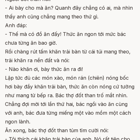
- Ai bày cho mà ăn? Quanh đây chẳng có ai, mà nhìn
thấy anh cũng chẳng mang theo thứ gì.
Anh đáp:
- Thế mà có đồ ăn đấy! Thức ăn ngon tới mức bác
chưa từng ăn bao giờ.
Rồi chàng rút tấm khăn trải bàn từ cái túi mang theo,
trải khăn ra nền đất và nói:
- Nào khăn ơi, bày thức ăn ra đi!
Lập tức đủ các món xào, món rán (chiên) nóng bốc
hơi bày đầy khăn trải bàn, thức ăn còn nóng cứ tưởng
như mang từ bếp ra. Bác thợ đốt than trố mắt nhìn.
Chẳng đợi mời tới lần thứ hai, bác ngồi vào ăn cùng
với anh, bác đưa từng miếng một vào mồm một cách
ngon lành.
Ăn xong, bác thợ đốt than tủm tỉm cười nói:
- Tôi thích cái khăn trải bàn của anh. Nó rất tiện cho