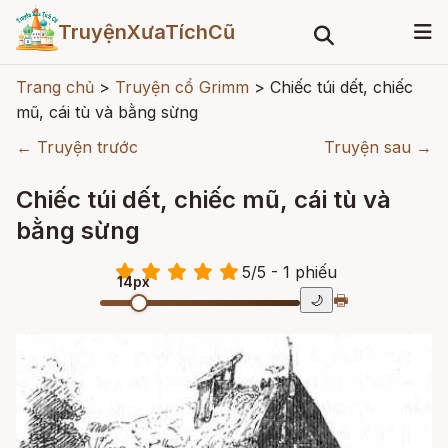
TruyệnXưaTíchCũ
Trang chủ
>
Truyện cổ Grimm
>
Chiếc túi dết, chiếc
mũ, cái tù và bằng sừng
← Truyện trước
Truyện sau →
Chiếc túi dết, chiếc mũ, cái tù và
bằng sừng
5
/
5
- 1
phiếu
14px
🖶
🌙