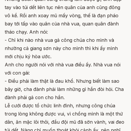
tay vào túi dết liên tục nên quân của anh cũng đông
vô kể. Rồi anh xoay mũ mấy vòng, thế là đạn pháo
bay tới tấp vào quân của nhà vua, quan quân đành
tháo chạy. Anh nói:
- Chỉ khi nào nhà vua gả công chúa cho mình và
nhường cả giang sơn này cho mình thì khi ấy mình
mới chịu ký hòa ước.
Anh cho người nói với nhà vua điều ấy. Nhà vua nói
với con gái:
- Điều phải làm thật là đau khổ. Nhưng biết làm sao
bây giờ, cha đành phải làm những gì hắn đòi hỏi. Cha
đành phải gả con cho hắn.
Lễ cưới được tổ chức linh đình, nhưng công chúa
trong lòng không được vui, vì chồng mình là một thứ
dân, ăn mặc lôi thôi, đầu đội mũ đã sờn vành, vai đeo
túi dết. Nàng chỉ muốn thoát khỏi cảnh ấy, nên nghĩ