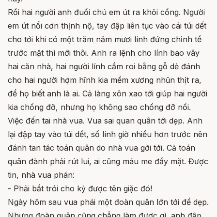
Rồi hai người anh đuổi chú em út ra khỏi cổng. Người
em út nổi cơn thịnh nộ, tay đập liên tục vào cái túi dết
cho tới khi có một trăm năm mươi lính đứng chỉnh tề
trước mặt thì mới thôi. Anh ra lệnh cho lính bao vây
hai căn nhà, hai người lính cầm roi bằng gỗ dẻ đánh
cho hai người hợm hĩnh kia mềm xương nhũn thịt ra,
để họ biết anh là ai. Cả làng xôn xao tới giúp hai người
kia chống đỡ, nhưng họ không sao chống đỡ nổi.
Việc đến tai nhà vua. Vua sai quan quân tới dẹp. Anh
lại đập tay vào túi dết, số lính giờ nhiều hơn trước nên
đánh tan tác toán quân do nhà vua gởi tới. Cả toán
quân đành phải rút lui, ai cũng máu me đầy mặt. Được
tin, nhà vua phán:
- Phải bắt trói cho kỳ được tên giặc đó!
Ngày hôm sau vua phái một đoàn quân lớn tới để dẹp.
Nhưng đoàn quân cũng chẳng làm được gì, anh đập