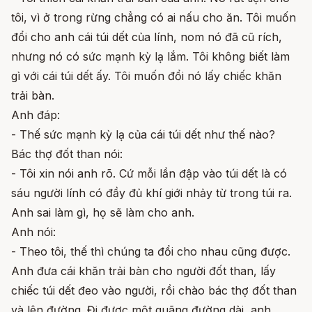
tôi, vì ở trong rừng chẳng có ai nấu cho ăn. Tôi muốn
đổi cho anh cái túi dết của lính, nom nó đã cũ rích,
nhưng nó có sức mạnh kỳ lạ lắm. Tôi không biết làm
gì với cái túi dết ấy. Tôi muốn đổi nó lấy chiếc khăn
trải bàn.
Anh đáp:
- Thế sức mạnh kỳ lạ của cái túi dết như thế nào?
Bác thợ đốt than nói:
- Tôi xin nói anh rõ. Cứ mỗi lần đập vào túi dết là có
sáu người lính có đầy đủ khí giới nhảy từ trong túi ra.
Anh sai làm gì, họ sẽ làm cho anh.
Anh nói:
- Theo tôi, thế thì chúng ta đổi cho nhau cũng được.
Anh đưa cái khăn trải bàn cho người đốt than, lấy
chiếc túi dết đeo vào người, rồi chào bác thợ đốt than
và lên đường. Đi được một quãng đường dài, anh