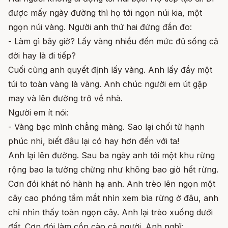
được mấy ngày đường thì họ tới ngọn núi kia, một
ngọn núi vàng. Người anh thứ hai đứng đắn đo:
- Làm gì bây giờ? Lấy vàng nhiều đến mức đủ sống cả
đời hay là đi tiếp?
Cuối cùng anh quyết định lấy vàng. Anh lấy đầy một
túi to toàn vàng là vàng. Anh chúc người em út gặp
may và lên đường trở về nhà.
Người em ít nói:
- Vàng bạc mình chẳng màng. Sao lại chối từ hạnh
phúc nhỉ, biết đâu lại có hay hơn đến với ta!
Anh lại lên đường. Sau ba ngày anh tới một khu rừng
rộng bao la tưởng chừng như không bao giờ hết rừng.
Cơn đói khát nó hành hạ anh. Anh trèo lên ngọn một
cây cao phóng tầm mắt nhìn xem bìa rừng ở đâu, anh
chỉ nhìn thấy toàn ngọn cây. Anh lại trèo xuống dưới
đất. Cơn đói làm cồn cào cả người. Anh nghĩ: