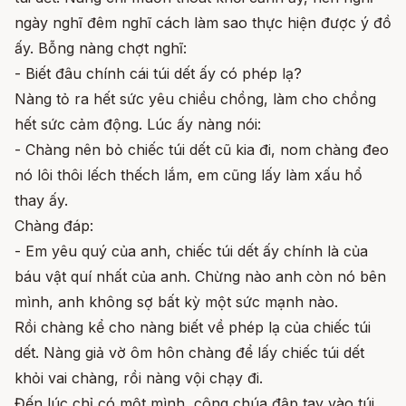
ngày nghĩ đêm nghĩ cách làm sao thực hiện được ý đồ
ấy. Bỗng nàng chợt nghĩ:
- Biết đâu chính cái túi dết ấy có phép lạ?
Nàng tỏ ra hết sức yêu chiều chồng, làm cho chồng
hết sức cảm động. Lúc ấy nàng nói:
- Chàng nên bỏ chiếc túi dết cũ kia đi, nom chàng đeo
nó lôi thôi lếch thếch lắm, em cũng lấy làm xấu hổ
thay ấy.
Chàng đáp:
- Em yêu quý của anh, chiếc túi dết ấy chính là của
báu vật quí nhất của anh. Chừng nào anh còn nó bên
mình, anh không sợ bất kỳ một sức mạnh nào.
Rồi chàng kể cho nàng biết về phép lạ của chiếc túi
dết. Nàng giả vờ ôm hôn chàng để lấy chiếc túi dết
khỏi vai chàng, rồi nàng vội chạy đi.
Đến lúc chỉ có một mình, công chúa đập tay vào túi