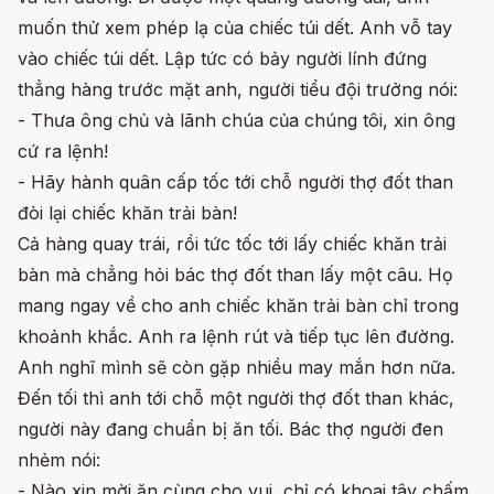
muốn thử xem phép lạ của chiếc túi dết. Anh vỗ tay
vào chiếc túi dết. Lập tức có bảy người lính đứng
thẳng hàng trước mặt anh, người tiểu đội trưởng nói:
- Thưa ông chủ và lãnh chúa của chúng tôi, xin ông
cứ ra lệnh!
- Hãy hành quân cấp tốc tới chỗ người thợ đốt than
đòi lại chiếc khăn trải bàn!
Cả hàng quay trái, rồi tức tốc tới lấy chiếc khăn trải
bàn mà chẳng hỏi bác thợ đốt than lấy một câu. Họ
mang ngay về cho anh chiếc khăn trải bàn chỉ trong
khoảnh khắc. Anh ra lệnh rút và tiếp tục lên đường.
Anh nghĩ mình sẽ còn gặp nhiều may mắn hơn nữa.
Đến tối thì anh tới chỗ một người thợ đốt than khác,
người này đang chuẩn bị ăn tối. Bác thợ người đen
nhẻm nói:
- Nào xin mời ăn cùng cho vui, chỉ có khoai tây chấm