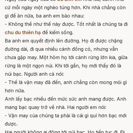
cứ mỗi ngày một nghèo túng hơn. Khi nhà chẳng còn
gì để ăn nữa, ba anh em bảo nhau:
- Không thể như thế này được. Tốt nhất là chúng ta đi
chu du thiên hạ
để kiếm sống.
Ba anh em quyết định lên đường. Họ đi được chặng
đường dài, đi qua nhiều cánh đồng cỏ, nhưng vẫn
chưa gặp may. Một hôm họ tới cánh rừng lớn kia, giữa
rừng là một ngọn núi. Khi tới gần, họ mới thấy đó là
núi bạc. Người anh cả nói:
- Thế là vận may đã đến, anh chẳng còn mong mỏi gì
hơn nữa.
Anh lấy bạc nhiều đến mức sức anh mang được. Anh
mang bạc quay trở về nhà. Hai người em nói:
- Vận may của chúng ta phải là cái gì quí hơn bạc mới
được.
Hai người không ai động tới núi bạc. Họ tiếp tục đi. Đi