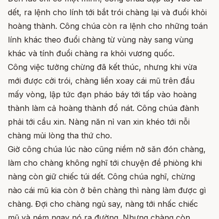
dết, ra lệnh cho lính tới bắt trói chàng lại và đuổi khỏi
hoàng thành. Công chúa còn ra lệnh cho những toán
lính khác theo đuổi chàng từ vùng này sang vùng
khác và tính đuổi chàng ra khỏi vương quốc.
Công việc tưởng chừng đã kết thúc, nhưng khi vừa
mới được cởi trói, chàng liền xoay cái mũ trên đầu
mấy vòng, lập tức đạn pháo báy tới tấp vào hoàng
thành làm cả hoàng thành đổ nát. Công chúa đành
phải tới cầu xin. Nàng năn nỉ van xin khéo tới nỗi
chàng mủi lòng tha thứ cho.
Giờ công chúa lúc nào cũng niềm nở săn đón chàng,
làm cho chàng không nghĩ tới chuyện đề phiòng khi
nàng còn giữ chiếc túi dết. Công chúa nghĩ, chừng
nào cái mũ kia còn ở bên chàng thì nàng làm được gì
chàng. Đợi cho chàng ngủ say, nàng tới nhấc chiếc
mũ và ném ngay nó ra đường. Nhưng chàng còn