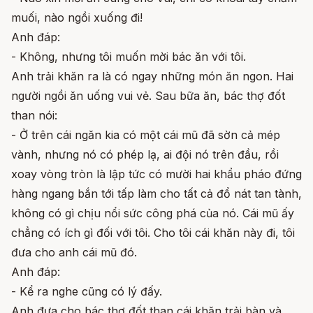
muối, nào ngồi xuống đi!
Anh đáp:
- Không, nhưng tôi muốn mời bác ăn với tôi.
Anh trải khăn ra là có ngay những món ăn ngon. Hai
người ngồi ăn uống vui vẻ. Sau bữa ăn, bác thợ đốt
than nói:
- Ở trên cái ngăn kia có một cái mũ đã sờn cả mép
vành, nhưng nó có phép lạ, ai đội nó trên đầu, rồi
xoay vòng tròn là lập tức có mười hai khẩu pháo đứng
hàng ngang bắn tới tấp làm cho tất cả đổ nát tan tành,
không có gì chịu nổi sức công phá của nó. Cái mũ ấy
chẳng có ích gì đối với tôi. Cho tôi cái khăn này đi, tôi
đưa cho anh cái mũ đó.
Anh đáp:
- Kể ra nghe cũng có lý đấy.
Anh đưa cho bác thợ đốt than cái khăn trải bàn và