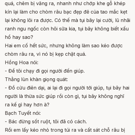
quá, chêm bị văng ra, nhanh như chớp khe gỗ khép
kín lại làm cho chòm râu bạc đẹp đẽ của tao mắc kẹt
lại không lôi ra được. Có thế mà tụi bây lại cười, lũ nhãi
ranh ngu ngốc còn hôi sữa kia, tụi bây không biết xấu
hổ hay sao?
Hai em cố hết sức, nhưng không làm sao kéo được
chòm râu ra, vì nó bị kẹp chặt quá.
Hồng Hoa nói:
- Để tôi chạy đi gọi người đến giúp.
Thằng lùn khàn giọng quát:
- Đồ cừu điên dại, ai lại đi gọi người tới giúp, tụi bây hai
người là thừa sức giúp rồi còn gì, tụi bây không nghĩ
ra kế gì hay hơn à?
Bạch Tuyết nói:
- Bác đừng sốt ruột, tôi đã có cách.
Rồi em lấy kéo nhỏ trong túi ra và cất sát chỗ râu bị