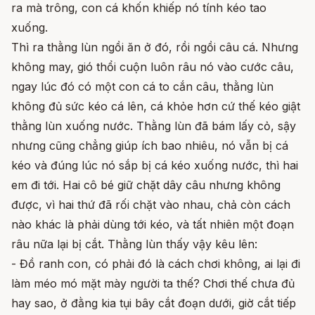
ra mà trông, con cá khốn khiếp nó tính kéo tao
xuống.
Thì ra thằng lùn ngồi ăn ở đó, rồi ngồi câu cá. Nhưng
không may, gió thổi cuộn luôn râu nó vào cước câu,
ngay lúc đó có một con cá to cắn câu, thằng lùn
không đủ sức kéo cá lên, cá khỏe hơn cứ thế kéo giật
thằng lùn xuống nước. Thằng lùn đã bám lấy cỏ, sậy
nhưng cũng chẳng giúp ích bao nhiêu, nó vẫn bị cá
kéo và đúng lúc nó sắp bị cá kéo xuống nước, thì hai
em đi tới. Hai cô bé giữ chặt dây câu nhưng không
được, vì hai thứ đã rối chặt vào nhau, chả còn cách
nào khác là phải dùng tới kéo, và tất nhiên một đoạn
râu nữa lại bị cắt. Thằng lùn thấy vậy kêu lên:
- Đồ ranh con, có phải đó là cách chơi không, ai lại đi
làm méo mó mặt mày người ta thế? Chơi thế chưa đủ
hay sao, ở đằng kia tụi bây cắt đoạn dưới, giờ cắt tiếp