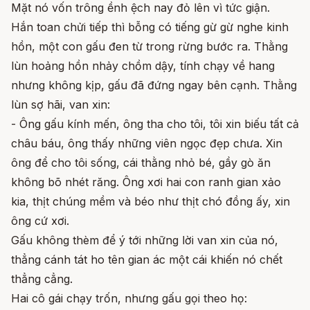
Mặt nó vốn trông ềnh ệch nay đỏ lên vì tức giận.
Hắn toan chửi tiếp thì bỗng có tiếng gừ gừ nghe kinh
hồn, một con gấu đen từ trong rừng bước ra. Thằng
lùn hoảng hồn nhảy chồm dậy, tính chạy về hang
nhưng không kịp, gấu đã đứng ngay bên cạnh. Thằng
lùn sợ hãi, van xin:
- Ông gấu kính mến, ông tha cho tôi, tôi xin biếu tất cả
châu báu, ông thấy những viên ngọc đẹp chưa. Xin
ông để cho tôi sống, cái thằng nhỏ bé, gầy gò ăn
không bõ nhét răng. Ông xơi hai con ranh gian xảo
kia, thịt chúng mềm và béo như thịt chó đồng ấy, xin
ông cứ xơi.
Gấu không thèm để ý tới những lời van xin của nó,
thẳng cánh tát ho tên gian ác một cái khiến nó chết
thẳng cẳng.
Hai cô gái chạy trốn, nhưng gấu gọi theo họ: