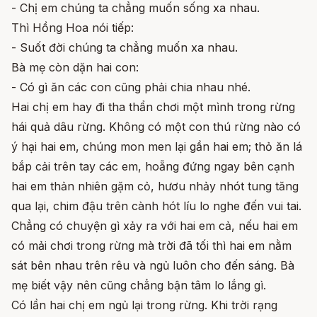
- Chị em chúng ta chẳng muốn sống xa nhau.
Thì Hồng Hoa nói tiếp:
- Suốt đời chúng ta chẳng muốn xa nhau.
Bà mẹ còn dặn hai con:
- Có gì ăn các con cũng phải chia nhau nhé.
Hai chị em hay đi tha thẩn chơi một mình trong rừng
hái quả dâu rừng. Không có một con thú rừng nào có
ý hại hai em, chúng mon men lại gần hai em; thỏ ăn lá
bắp cải trên tay các em, hoẵng đứng ngay bên cạnh
hai em thản nhiên gặm cỏ, hươu nhảy nhót tung tăng
qua lại, chim đậu trên cành hót líu lo nghe đến vui tai.
Chẳng có chuyện gì xảy ra với hai em cả, nếu hai em
có mải chơi trong rừng mà trời đã tối thì hai em nằm
sát bên nhau trên rêu và ngủ luôn cho đến sáng. Bà
mẹ biết vậy nên cũng chẳng bận tâm lo lắng gì.
Có lần hai chị em ngủ lại trong rừng. Khi trời rạng