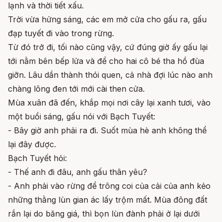
lạnh và thời tiết xấu.
Trời vừa hửng sáng, các em mở cửa cho gấu ra, gấu
đạp tuyết đi vào trong rừng.
Từ đó trở đi, tối nào cũng vậy, cứ đúng giờ ấy gấu lại
tới nằm bên bếp lửa và để cho hai cô bé tha hồ đùa
giỡn. Lâu dần thành thói quen, cả nhà đợi lúc nào anh
chàng lông đen tới mới cài then cửa.
Mùa xuân đã đến, khắp mọi nơi cây lại xanh tươi, vào
một buổi sáng, gấu nói với Bạch Tuyết:
- Bây giờ anh phải ra đi. Suốt mùa hè anh không thể
lại đây được.
Bạch Tuyết hỏi:
- Thế anh đi đâu, anh gấu thân yêu?
- Anh phải vào rừng để trông coi của cải của anh kẻo
những thằng lùn gian ác lấy trộm mất. Mùa đông đất
rắn lại do băng giá, thì bọn lùn đành phải ở lại dưới