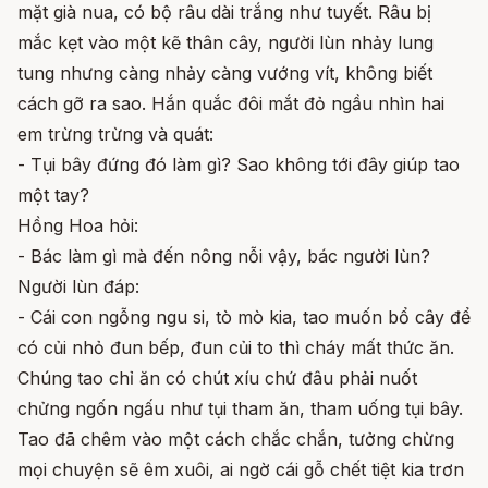
mặt già nua, có bộ râu dài trắng như tuyết. Râu bị
mắc kẹt vào một kẽ thân cây, người lùn nhảy lung
tung nhưng càng nhảy càng vướng vít, không biết
cách gỡ ra sao. Hắn quắc đôi mắt đỏ ngầu nhìn hai
em trừng trừng và quát:
- Tụi bây đứng đó làm gì? Sao không tới đây giúp tao
một tay?
Hồng Hoa hỏi:
- Bác làm gì mà đến nông nỗi vậy, bác người lùn?
Người lùn đáp:
- Cái con ngỗng ngu si, tò mò kia, tao muốn bổ cây để
có củi nhỏ đun bếp, đun củi to thì cháy mất thức ăn.
Chúng tao chỉ ăn có chút xíu chứ đâu phải nuốt
chửng ngốn ngấu như tụi tham ăn, tham uống tụi bây.
Tao đã chêm vào một cách chắc chắn, tưởng chừng
mọi chuyện sẽ êm xuôi, ai ngờ cái gỗ chết tiệt kia trơn