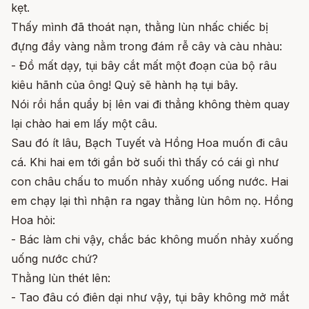
kẹt.
Thấy mình đã thoát nạn, thằng lùn nhấc chiếc bị
đựng đầy vàng nằm trong đám rễ cây và càu nhàu:
- Đồ mất dạy, tụi bây cắt mất một đoạn của bộ râu
kiêu hãnh của ông! Quỷ sẽ hành hạ tụi bây.
Nói rồi hắn quẩy bị lên vai đi thẳng không thèm quay
lại chào hai em lấy một câu.
Sau đó ít lâu, Bạch Tuyết và Hồng Hoa muốn đi câu
cá. Khi hai em tới gần bờ suối thì thấy có cái gì như
con châu chấu to muốn nhảy xuống uống nước. Hai
em chạy lại thì nhận ra ngay thằng lùn hôm nọ. Hồng
Hoa hỏi:
- Bác làm chi vậy, chắc bác không muốn nhảy xuống
uống nước chứ?
Thằng lùn thét lên:
- Tao đâu có điên dại như vậy, tụi bây không mở mắt