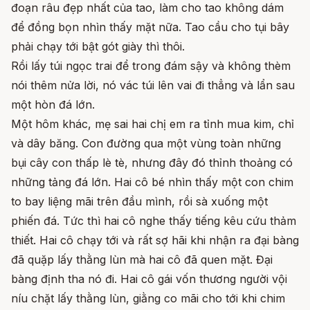
đoạn râu đẹp nhất của tao, làm cho tao không dám
để đồng bọn nhìn thấy mặt nữa. Tao cầu cho tụi bây
phải chạy tới bật gót giày thì thôi.
Rồi lấy túi ngọc trai để trong đám sậy và không thèm
nói thêm nửa lời, nó vác túi lên vai đi thẳng và lẩn sau
một hòn đá lớn.
Một hôm khác, mẹ sai hai chị em ra tỉnh mua kim, chỉ
và dây băng. Con đường qua một vùng toàn những
bụi cây con thấp lè tè, nhưng đây đó thỉnh thoảng có
những tảng đá lớn. Hai cô bé nhìn thấy một con chim
to bay liệng mãi trên đầu mình, rồi sà xuống một
phiến đá. Tức thì hai cô nghe thấy tiếng kêu cứu thảm
thiết. Hai cô chạy tới và rất sợ hãi khi nhận ra đại bàng
đã quặp lấy thằng lùn mà hai cô đã quen mặt. Đại
bàng định tha nó đi. Hai cô gái vốn thương người vội
níu chặt lấy thằng lùn, giằng co mãi cho tới khi chim