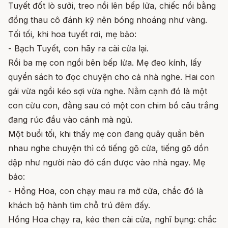
Tuyết đốt lò sưởi, treo nồi lên bếp lửa, chiếc nồi bằng
đồng thau cô đánh kỹ nên bóng nhoáng như vàng.
Tối tối, khi hoa tuyết rơi, mẹ bảo:
- Bạch Tuyết, con hãy ra cài cửa lại.
Rồi ba mẹ con ngồi bên bếp lửa. Mẹ đeo kính, lấy
quyển sách to đọc chuyện cho cả nhà nghe. Hai con
gái vừa ngồi kéo sợi vừa nghe. Nằm cạnh đó là một
con cừu con, đằng sau có một con chim bồ câu trắng
đang rúc đầu vào cánh mà ngủ.
Một buổi tối, khi thấy mẹ con đang quây quần bên
nhau nghe chuyện thì có tiếng gõ cửa, tiếng gõ dồn
dập như người nào đó cần được vào nhà ngay. Mẹ
bảo:
- Hồng Hoa, con chạy mau ra mở cửa, chắc đó là
khách bộ hành tìm chỗ trú đêm đấy.
Hồng Hoa chạy ra, kéo then cài cửa, nghĩ bụng: chắc