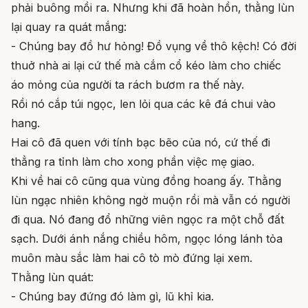
phải buông mồi ra. Nhưng khi đã hoàn hồn, thằng lùn
lại quay ra quát mắng:
- Chúng bay đồ hư hỏng! Đồ vụng về thô kệch! Có đời
thuở nhà ai lại cứ thế mà cắm cổ kéo làm cho chiếc
áo mỏng của người ta rách bươm ra thế này.
Rồi nó cắp túi ngọc, len lỏi qua các kê đá chui vào
hang.
Hai cô đã quen với tính bạc bẽo của nó, cứ thế đi
thẳng ra tỉnh làm cho xong phần việc mẹ giao.
Khi về hai cô cũng qua vùng đồng hoang ấy. Thằng
lùn ngạc nhiên không ngờ muộn rồi mà vẫn có người
đi qua. Nó đang đổ những viên ngọc ra một chỗ đất
sạch. Dưới ánh nắng chiều hôm, ngọc lóng lánh tỏa
muôn màu sắc làm hai cô tò mò đứng lại xem.
Thằng lùn quát:
- Chúng bay đứng đó làm gì, lũ khỉ kia.