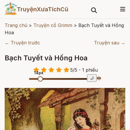
TruyệnXưaTíchCũ
Trang chủ
>
Truyện cổ Grimm
>
Bạch Tuyết và Hồng
Hoa
← Truyện trước
Truyện sau →
Bạch Tuyết và Hồng Hoa
5
/
5
- 1
phiếu
14px
🖶
🌙