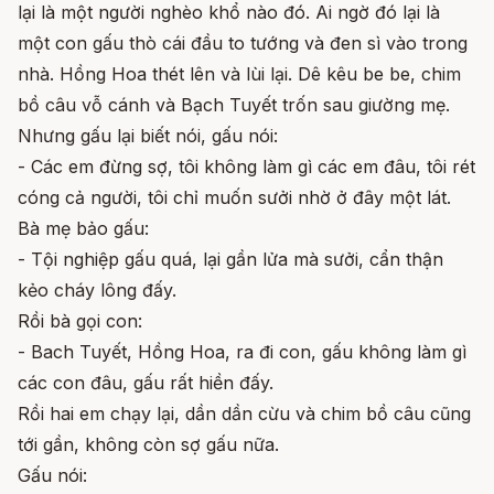
lại là một người nghèo khổ nào đó. Ai ngờ đó lại là
một con gấu thò cái đầu to tướng và đen sì vào trong
nhà. Hồng Hoa thét lên và lùi lại. Dê kêu be be, chim
bồ câu vỗ cánh và Bạch Tuyết trốn sau giường mẹ.
Nhưng gấu lại biết nói, gấu nói:
- Các em đừng sợ, tôi không làm gì các em đâu, tôi rét
cóng cả người, tôi chỉ muốn sưởi nhờ ở đây một lát.
Bà mẹ bảo gấu:
- Tội nghiệp gấu quá, lại gần lửa mà sưởi, cẩn thận
kẻo cháy lông đấy.
Rồi bà gọi con:
- Bach Tuyết, Hồng Hoa, ra đi con, gấu không làm gì
các con đâu, gấu rất hiền đấy.
Rồi hai em chạy lại, dần dần cừu và chim bồ câu cũng
tới gần, không còn sợ gấu nữa.
Gấu nói: