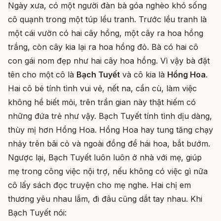
Ngày xưa, có một người đàn bà góa nghèo khó sống
cô quạnh trong một túp lều tranh. Trước lều tranh là
một cái vườn có hai cây hồng, một cây ra hoa hồng
trắng, còn cây kia lại ra hoa hồng đỏ. Bà có hai cô
con gái nom đẹp như hai cây hoa hồng. Vì vậy bà đặt
tên cho một cô là
Bạch Tuyết
và cô kia là
Hồng Hoa
.
Hai cô bé tính tình vui vẻ, nết na, cần cù, làm việc
không hề biết mỏi, trên trần gian này thật hiếm có
những đứa trẻ như vậy. Bạch Tuyết tính tình dịu dàng,
thùy mị hơn Hồng Hoa. Hồng Hoa hay tung tăng chạy
nhảy trên bãi cỏ và ngoài đồng để hái hoa, bắt bướm.
Ngược lại, Bạch Tuyết luôn luôn ở nhà với mẹ, giúp
mẹ trong công việc nội trợ, nếu không có việc gì nữa
cô lấy sách đọc truyện cho mẹ nghe. Hai chị em
thương yêu nhau lắm, đi đâu cũng dắt tay nhau. Khi
Bạch Tuyết nói: