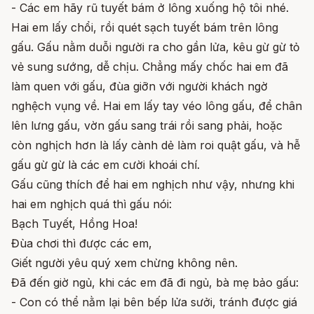
- Các em hãy rũ tuyết bám ở lông xuống hộ tôi nhé.
Hai em lấy chổi, rồi quét sạch tuyết bám trên lông
gấu. Gấu nằm duỗi người ra cho gần lửa, kêu gừ gừ tỏ
vẻ sung sướng, dễ chịu. Chẳng mấy chốc hai em đã
làm quen với gấu, đùa giỡn với người khách ngờ
nghệch vụng về. Hai em lấy tay véo lông gấu, để chân
lên lưng gấu, vờn gấu sang trái rồi sang phải, hoặc
còn nghịch hơn là lấy cành dẻ làm roi quật gấu, và hễ
gấu gừ gừ là các em cười khoái chí.
Gấu cũng thích để hai em nghịch như vậy, nhưng khi
hai em nghịch quá thì gấu nói:
Bạch Tuyết, Hồng Hoa!
Đùa chơi thì được các em,
Giết người yêu quý xem chừng không nên.
Đã đến giờ ngủ, khi các em đã đi ngủ, bà mẹ bảo gấu:
- Con có thể nằm lại bên bếp lửa sưởi, tránh được giá