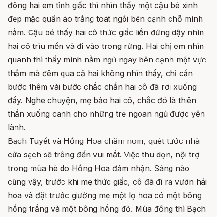
đông hai em tỉnh giấc thì nhìn thấy một cậu bé xinh
đẹp mặc quần áo trắng toát ngồi bên cạnh chỗ mình
nằm. Cậu bé thấy hai cô thức giấc liền đứng dậy nhìn
hai cô trìu mến và đi vào trong rừng. Hai chị em nhìn
quanh thì thấy mình nằm ngủ ngay bên cạnh một vực
thẳm mà đêm qua cả hai không nhìn thấy, chỉ cần
bước thêm vài bước chắc chắn hai cô đã rơi xuống
đấy. Nghe chuyện, mẹ bảo hai cô, chắc đó là thiên
thần xuống canh cho những trẻ ngoan ngủ được yên
lành.
Bạch Tuyết và Hồng Hoa chăm nom, quét tước nhà
cửa sạch sẽ trông đến vui mắt. Việc thu dọn, nội trợ
trong mùa hè do Hồng Hoa đảm nhận. Sáng nào
cũng vậy, trước khi mẹ thức giấc, cô đã đi ra vườn hái
hoa và đặt trước giường mẹ một lọ hoa có một bông
hồng trắng và một bông hồng đỏ. Mùa đông thì Bạch