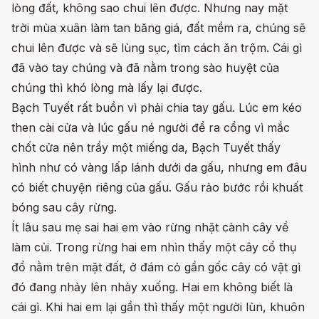
lòng đất, không sao chui lên được. Nhưng nay mặt
trời mùa xuân làm tan băng giá, đất mềm ra, chúng sẽ
chui lên được và sẽ lùng sục, tìm cách ăn trộm. Cái gì
đã vào tay chúng và đã nằm trong sào huyệt của
chúng thì khó lòng mà lấy lại được.
Bạch Tuyết rất buồn vì phải chia tay gấu. Lúc em kéo
then cài cửa và lúc gấu né người để ra cổng vì mắc
chốt cửa nên trầy một miếng da, Bạch Tuyết thấy
hình như có vàng lấp lánh dưới da gấu, nhưng em đâu
có biết chuyện riêng của gấu. Gấu rảo bước rồi khuất
bóng sau cây rừng.
Ít lâu sau mẹ sai hai em vào rừng nhặt cành cây về
làm củi. Trong rừng hai em nhìn thấy một cây cổ thụ
đổ nằm trên mặt đất, ở đám cỏ gần gốc cây có vật gì
đó đang nhảy lên nhảy xuống. Hai em không biết là
cái gì. Khi hai em lại gần thì thấy một người lùn, khuôn