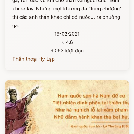
gà, rèn đẽo vũ khí cho thần và người chứ hiếm
khi ra tay. Nhưng một khi ông đã “tung chưởng”
thì các anh thần khác chỉ có nước… ra chuồng
gà.
19-02-2021
⭐ 4.8
3,063 lượt đọc
Thần thoại Hy Lạp