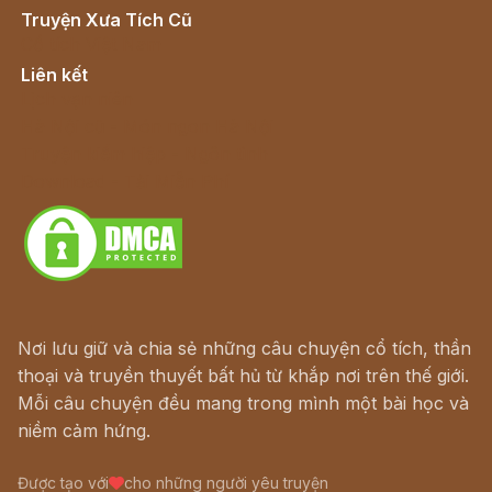
Truyện Xưa Tích Cũ
Cổ tích Việt Nam
Liên kết
Lịch vạn niên
Hà Nội cũ - Món ngon Hà Nội
Truyện kiếm hiệp - Ngôn tình
Download - Tải Miễn Phí
Nơi lưu giữ và chia sẻ những câu chuyện cổ tích, thần
thoại và truyền thuyết bất hủ từ khắp nơi trên thế giới.
Mỗi câu chuyện đều mang trong mình một bài học và
niềm cảm hứng.
Được tạo với
cho những người yêu truyện