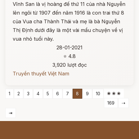
Vĩnh San là vị hoàng đế thứ 11 của nhà Nguyễn
lên ngôi từ 1907 đến năm 1916 là con trai thứ 8
của Vua cha Thành Thái và mẹ là bà Nguyễn
Thị Định dưới đây là một vài mẩu chuyện về vị
vua nhỏ tuổi này.
28-01-2021
⭐ 4.8
3,920 lượt đọc
Truyền thuyết Việt Nam
❀ ❀ ❀
1
2
3
4
5
6
7
8
9
10
169
⇢
⇥