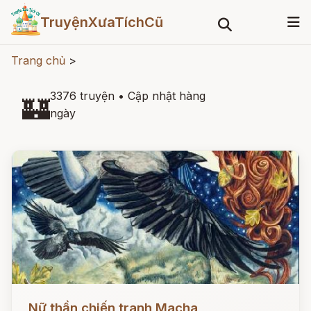
TruyệnXưaTíchCũ
Trang chủ
>
3376 truyện
•
Cập nhật hàng
🏰
ngày
Đọc ngay
Nữ thần chiến tranh Macha