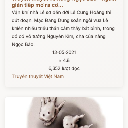
gián tiếp mở ra cơ...
Vận khí nhà Lê sơ đến đời Lê Cung Hoàng thì
đứt đoạn. Mạc Đăng Dung soán ngôi vua Lê
khiến nhiều triều thần cảm thấy bất bình, trong
đó có võ tướng Nguyễn Kim, cha của nàng
Ngọc Bảo.
13-05-2021
⭐ 4.8
6,352 lượt đọc
Truyền thuyết Việt Nam