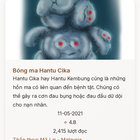
Đọc ngay
Bóng ma Hantu Cika
Hantu Cika hay Hantu Kembung cũng là những
hồn ma có liên quan đến bệnh tật. Chúng có
thể gây ra cơn đau bụng hoặc đau đầu dữ dội
cho nạn nhân.
11-05-2021
⭐ 4.8
2,415 lượt đọc
Thần thoại Mã Lai - Malaysia