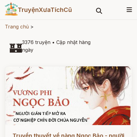
TruyệnXưaTíchCũ
Trang chủ
>
3376 truyện
•
Cập nhật hàng
🏰
ngày
Đọc ngay
Truyền thuyết về nàng Ngọc Bảo - người