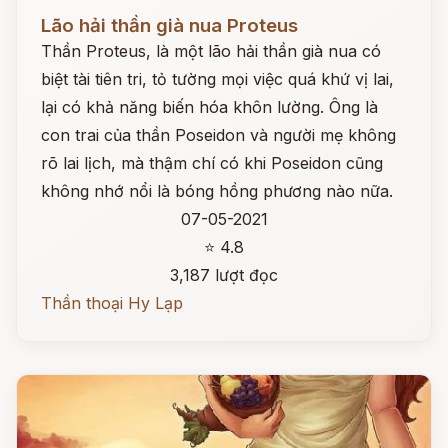
Đọc ngay
Lão hải thần già nua Proteus
Thần Proteus, là một lão hải thần già nua có
biệt tài tiên tri, tỏ tường mọi việc quá khứ vị lai,
lại có khả năng biến hóa khôn lường. Ông là
con trai của thần Poseidon và người mẹ không
rõ lai lịch, mà thậm chí có khi Poseidon cũng
không nhớ nổi là bóng hồng phương nào nữa.
07-05-2021
⭐ 4.8
3,187 lượt đọc
Thần thoại Hy Lạp