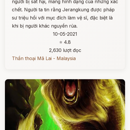
người bị sát hại, mang hình dạng của những xác
chết. Người ta tin rằng Jerangkung được pháp
sư triệu hồi với mục đích làm vệ sĩ, đặc biệt là
khi bị người khác nguyền rủa.
10-05-2021
⭐ 4.8
2,630 lượt đọc
Thần thoại Mã Lai - Malaysia