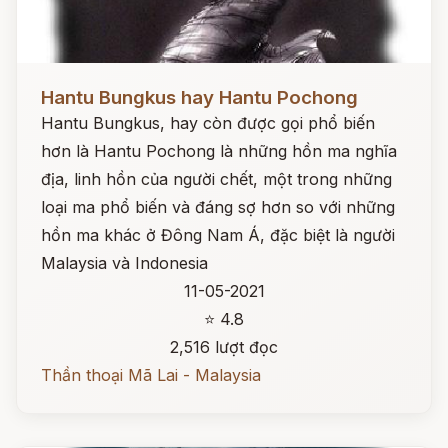
Đọc ngay
Hantu Bungkus hay Hantu Pochong
Hantu Bungkus, hay còn được gọi phổ biến
hơn là Hantu Pochong là những hồn ma nghĩa
địa, linh hồn của người chết, một trong những
loại ma phổ biến và đáng sợ hơn so với những
hồn ma khác ở Đông Nam Á, đặc biệt là người
Malaysia và Indonesia
11-05-2021
⭐ 4.8
2,516 lượt đọc
Thần thoại Mã Lai - Malaysia