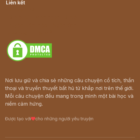
Liên kết
Lịch vạn niên
Hà Nội cũ - Món ngon Hà Nội
Truyện kiếm hiệp - Ngôn tình
Download - Tải Miễn Phí
Nơi lưu giữ và chia sẻ những câu chuyện cổ tích, thần
thoại và truyền thuyết bất hủ từ khắp nơi trên thế giới.
Mỗi câu chuyện đều mang trong mình một bài học và
niềm cảm hứng.
Được tạo với
cho những người yêu truyện