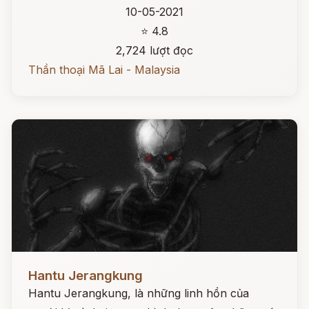
10-05-2021
⭐ 4.8
2,724 lượt đọc
Thần thoại Mã Lai - Malaysia
Đọc ngay
Hantu Jerangkung
Hantu Jerangkung, là những linh hồn của