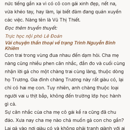
nức tiếng gần xa vì có cô con gái xinh đẹp, nết na,
vừa khéo tay, hay làm, lại biết đảm đang quán xuyến
các việc. Nàng tên là Vũ Thị Thiết.
Đọc thêm truyền thuyết:
Trực học nội phó Lê Đoán
Vài chuyện thần thoại về trạng Trình Nguyễn Bỉnh
Khiêm
Con trai trong vùng đua nhau đến dạm hỏi. Cha mẹ
nàng cũng nhiều phen cân nhắc, đắn đo và cuối cùng
nhận lời gả cho một chàng trai cùng làng, thuộc dòng
họ Trương. Gia đình chàng Trương này rất giàu có, lại
chỉ có hai mẹ con. Tuy nhiên, anh chàng thuộc loại
người vai u thịt bắp, không đến trường lớp học hành
gì cả.
Sự cân nhắc của cha mẹ cô gái kể ra cũng đã chu
đáo. Xưa nay cha mẹ nào chả muốn gả con cho gần?
Lại gả vào nơi giàu có và không phải tranh giành với ai