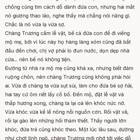
chồng cũng tìm cách dỗ dành đứa con, nhưng hai mắt
nó giương thao láo, nghe thấy mà chẳng nói năng gì.
Chắc là nó vừa lạ vừa sợ.
Chàng Trương cầm lễ vật, bế cả đứa con để đi viếng
mộ mẹ, bởi vì lúc này họ hàng làng xóm cũng đã bắt
đầu đến chơi, chị vợ phải lo đun nước, dọn dẹp nhà
cửa... nên bế nó không tiện.
Đường từ nhà ra mộ mẹ cũng khá xa, nhưng biết đám
ruộng chôn, nên chàng Trương cũng không phải hỏi
ai. Vừa đi chàng ta vừa sụt sùi, làm cho đứa bé sợ hãi,
hai tay cứ ôm riết lấy cổ bố. Đến mộ, đặt lễ vật và
thắp hương xong, chàng ta lại oà lên khóc nức nở.
Vừa khóc vừa kể lể nông nỗi nguồn cơn. Rồi vật vã,
rồi lại gào lên những hồi thảm thiết. Thấy người lớn
khóc, đứa trẻ cũng khóc theo. Một lúc lâu sau, dường
như chợt tỉnh ngộ, chàng Trương mới nhớ tới việc dỗ