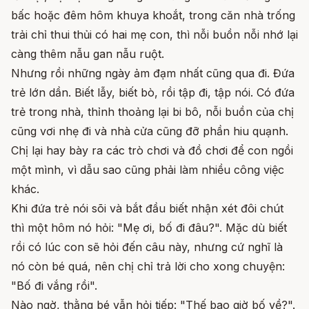
bấc hoặc đêm hôm khuya khoắt, trong căn nhà trống
trải chỉ thui thủi có hai mẹ con, thì nỗi buồn nỗi nhớ lại
càng thêm nẫu gan nẫu ruột.
Nhưng rồi những ngày ảm đạm nhất cũng qua đi. Đứa
trẻ lớn dần. Biết lẫy, biết bò, rồi tập đi, tập nói. Có đứa
trẻ trong nhà, thỉnh thoảng lại bi bô, nỗi buồn của chị
cũng vơi nhẹ đi và nhà cửa cũng đỡ phần hiu quạnh.
Chị lại hay bày ra các trò chơi và đồ chơi để con ngồi
một mình, vì dẫu sao cũng phải làm nhiều công việc
khác.
Khi đứa trẻ nói sõi và bắt đầu biết nhận xét đôi chút
thì một hôm nó hỏi: "Mẹ ơi, bố đi đâu?". Mặc dù biết
rồi có lúc con sẽ hỏi đến câu này, nhưng cứ nghĩ là
nó còn bé quá, nên chị chỉ trả lời cho xong chuyện:
"Bố đi vắng rồi".
Nào ngờ, thằng bé vẫn hỏi tiếp: "Thế bao giờ bố về?".