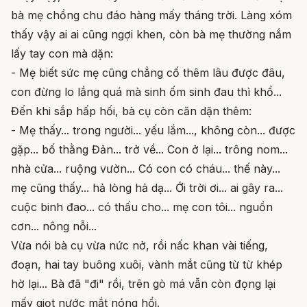
bà mẹ chồng chu đáo hàng mấy tháng trời. Làng xóm
thấy vậy ai ai cũng ngợi khen, còn bà mẹ thường nắm
lấy tay con mà dặn:
- Mẹ biết sức mẹ cũng chẳng cố thêm lâu được đâu,
con đừng lo lắng quá mà sinh ốm sinh đau thì khổ...
Đến khi sắp hấp hối, bà cụ còn căn dặn thêm:
- Mẹ thấy... trong người... yếu lắm..., không còn... được
gặp... bố thằng Đản... trở về... Con ở lại... trông nom...
nhà cửa... ruộng vườn... Có con có cháu... thế này...
mẹ cũng thấy... hả lòng hả dạ... Ới trời ơi... ai gây ra...
cuộc binh đao... có thấu cho... mẹ con tôi... nguồn
cơn... nông nỗi...
Vừa nói bà cụ vừa nức nở, rồi nấc khan vài tiếng,
đoạn, hai tay buông xuôi, vành mắt cũng từ từ khép
hờ lại... Bà đã "đi" rồi, trên gò má vẫn còn đọng lại
mấy giọt nước mắt nóng hổi.