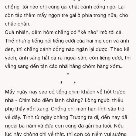
chồng, tối nào chị cũng gài chặt cánh cổng ngõ. Lại
còn tấp thêm mấy ngọn tre gai ở phía trong nữa, cho
chắc chắn.
Quả nhiên, đêm hôm chẳng có "kẻ nào" mò tới cả.
Thế nhưng tiếng nói tiếng cười của hai mẹ con và ánh
đèn, thì chẳng cánh cổng nào ngăn lại được. Theo kẽ
vách, ánh sáng hắt cả ra ngoài sân, còn tiếng cười, thì
vẳng sang đến tận các nhà hàng chòm hàng xóm...
*
* *
Mấy ngày nay sao có tiếng chim khách về hót trước
nhà - Chim báo điềm lành chăng? Lòng người thiếu
phụ thấy xốn xang: Chồng chị mãn hạn lính sắp trở
về đây. Tính từ ngày chàng Trương ra đi, đến nay đã
ngoài ba năm và đứa con cũng đã gần ba tuổi. Nếu
lúc này chồng chị về thật, thì còn có niềm vui sướng