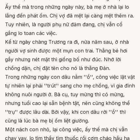
Ấy thế mà trong những ngày này, bà mẹ ở nhà lại lo
lắng đến phát ốm. Chị vợ đã mệt lại càng mệt thêm ra.
Tuy nhiên, là người phụ nữ đảm đang, chị vẫn cố
gắng lo toan các việc.
Kể từ ngày chàng Trương ra đi, nửa năm sau, ở nhà
người vợ sinh được một mụn con trai. Thằng bé hơi
gầy nhưng nét mặt thì giống bố như đúc. Nhớ lời
chồng dặn, chị đặt tên cho nó là thằng Đản.
Trong những ngày con dâu nằm ''ổ'', công việc lặt vặt
tự nhiên lại phải ''trút'' sang cho mẹ chồng, vì gia đình
không nuôi người ở. Bà cụ, tuy mừng thì có mừng,
nhưng tuổi cao lại sẵn bệnh tật, nên cũng không thể
''trụ'' được lâu dài. Bởi vậy, khi con dâu rời ''ổ'' thì
cũng là lúc bà mẹ bị ốm liệt giường.
Một nách con nhỏ, lại công việc, ấy thế mà chị vẫn
chạy vạy, lo tìm thầy tìm thuốc rồi cơm cháo hầu hạ