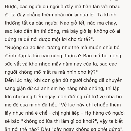
Được, các người cứ ngồi ở đấy mà bàn tán với nhau
đi, ta đây chẳng thèm phải nói lại nửa lời. Ta khinh
thường tất cả các người! Nào giỗ tết, nào ma chay,
sao kéo đến ăn thì đông, mà bây giờ lại không có ai
đứng ra để nói được một lời cho tử tế?".
"Ruộng cả ao liền, tưởng như thế mà muốn chửi bới
đánh đập ta lúc nào cũng được à? Bao mồ hôi công
sức vất vả khó nhọc mấy năm nay của ta, sao các
người không mở mắt ra mà nhìn cho kỹ?"
Đến lúc này, khi cơn giận dữ người chồng đã chuyển
sang giận dữ cả anh em họ hàng nhà chồng, thì lập
tức chị cũng hiểu ngay: con đường rút trở về nhà bố
mẹ đẻ của mình đã hết. "Về lúc này chỉ chuốc thêm
lấy nhục nhã ê chề - chị nghĩ tiếp - Họ hàng có người
sẽ bảo "không có lửa thì làm gì có khói?", vậy ta biết
ăn nói thế nào? Dẫu "cây ngay không sợ chết đứng",