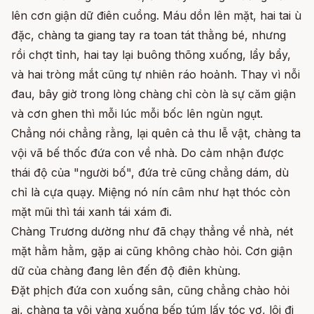
lên cơn giận dữ điên cuồng. Máu dồn lên mặt, hai tai ù
đặc, chàng ta giang tay ra toan tát thằng bé, nhưng
rồi chợt tỉnh, hai tay lại buông thõng xuống, lẩy bẩy,
và hai tròng mắt cũng tự nhiên ráo hoảnh. Thay vì nỗi
đau, bây giờ trong lòng chàng chỉ còn là sự căm giận
và cơn ghen thì mỗi lúc mỗi bốc lên ngùn ngụt.
Chẳng nói chẳng rằng, lại quên cả thu lễ vật, chàng ta
vội vã bế thốc đứa con về nhà. Do cảm nhận được
thái độ của "người bố", đứa trẻ cũng chẳng dám, dù
chỉ là cựa quạy. Miệng nó nín câm như hạt thóc còn
mặt mũi thì tái xanh tái xám đi.
Chàng Trương dường như đã chạy thẳng về nhà, nét
mặt hằm hằm, gặp ai cũng không chào hỏi. Cơn giận
dữ của chàng đang lên đến độ điên khùng.
Đặt phịch đứa con xuống sân, cũng chẳng chào hỏi
ai, chàng ta vội vàng xuống bếp túm lấy tóc vợ, lôi đi