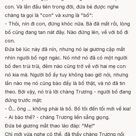
con. Và lần đầu tiên trong đời, đứa bé được nghe
chàng ta gọi là "con" và xưng là "bố":
- Thôi, nín đi con, đừng khóc nữa. Bà đã mất rồi, lòng
bố cũng đang tan nát đây. Nào đứng lên, về với bố đi
con.
Đứa bé lúc này đã nín, nhưng nó lại giương cặp mắt
nhìn người bố ngơ ngác. Nó nhớ nó đã có một người
bố đen trùi trũi, đêm nào cũng trở về với hai mẹ con
nó kia mà. Người bố ấy tuy không bao giờ nói, nhưng
lần nào mẹ nó cũng bảo đấy là bố thật, và nó đã tin
theo. Bởi vậy, nó trả lời chàng Trương - người bố đang
đứng trước mặt:
- Ô... ông ... không phải là bố. Bố tôi đến tối mới về kia!
- Ai bảo thế? - chàng Trương liền sẵng giọng.
Đứa bé giương mắt thao láo đáp: "Mẹ!"
Chỉ mới vừa nghe có thế, đã thấy chàng Trương nổi