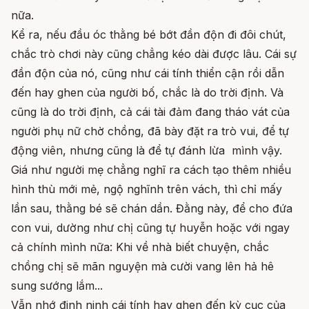
nữa.
Kể ra, nếu đầu óc thằng bé bớt đần độn đi đôi chút,
chắc trò chơi này cũng chẳng kéo dài được lâu. Cái sự
đần độn của nó, cũng như cái tính thiển cận rồi dẫn
đến hay ghen của người bố, chắc là do trời định. Và
cũng là do trời định, cả cái tài đảm đang tháo vát của
người phụ nữ chờ chồng, đã bày đặt ra trò vui, để tự
động viên, nhưng cũng là để tự đánh lừa mình vậy.
Giá như người mẹ chẳng nghĩ ra cách tạo thêm nhiều
hình thù mới mẻ, ngộ nghĩnh trên vách, thì chỉ mấy
lần sau, thằng bé sẽ chán dần. Đằng này, để cho đứa
con vui, dường như chị cũng tự huyễn hoặc với ngay
cả chính mình nữa: Khi về nhà biết chuyện, chắc
chồng chị sẽ mãn nguyện mà cười vang lên hả hê
sung sướng lắm...
Vẫn nhớ đinh ninh cái tính hay ghen đến kỳ cục của