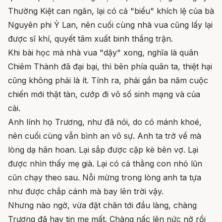
Thường Kiệt can ngăn, lại có cả "biểu" khích lệ của bà
Nguyên phi Ỷ Lan, nên cuối cùng nhà vua cũng lấy lại
được sĩ khí, quyết tâm xuất binh thắng trận.
Khi bài học mà nhà vua "dậy" xong, nghĩa là quân
Chiêm Thành đã đại bại, thì bên phía quân ta, thiệt hại
cũng không phải là ít. Tính ra, phải gần ba năm cuộc
chiến mới thật tàn, cướp đi vô số sinh mạng và của
cải.
Anh lính họ Trương, như đã nói, do có mánh khoé,
nên cuối cùng vẫn bình an vô sự. Anh ta trở về mà
lòng dạ hân hoan. Lại sắp được cặp kè bên vợ. Lại
được nhìn thấy mẹ già. Lại có cả thằng con nhỏ lũn
cũn chạy theo sau. Nỗi mừng trong lòng anh ta tựa
như được chắp cánh mà bay lên trời vậy.
Nhưng nào ngờ, vừa đặt chân tới đầu làng, chàng
Trương đã hay tin mẹ mất. Chàng nấc lên nức nở rồi