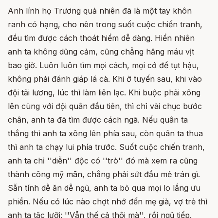
Anh lính họ Trương quả nhiên đã là một tay khôn
ranh có hạng, cho nên trong suốt cuộc chiến tranh,
đều tìm được cách thoát hiểm dễ dàng. Hiển nhiên
anh ta không dũng cảm, cũng chẳng hăng máu vịt
bao giờ. Luôn luôn tìm mọi cách, mọi cớ để tụt hậu,
không phải đánh giáp lá cà. Khi ở tuyến sau, khi vào
đội tải lương, lúc thì làm liên lạc. Khi buộc phải xông
lên cùng với đội quân đầu tiên, thì chỉ vài chục bước
chân, anh ta đã tìm được cách ngã. Nếu quân ta
thắng thì anh ta xông lên phía sau, còn quân ta thua
thì anh ta chạy lui phía trước. Suốt cuộc chiến tranh,
anh ta chỉ ''diễn'' độc có ''trò'' đó mà xem ra cũng
thành công mỹ mãn, chẳng phải sứt đầu mẻ trán gì.
Sẵn tính dễ ăn dễ ngủ, anh ta bỏ qua mọi lo lắng ưu
phiền. Nếu có lúc nào chợt nhớ đến mẹ già, vợ trẻ thì
anh ta tặc lưỡi: ''Vẫn thế cả thôi mà'', rồi ngủ tiếp.