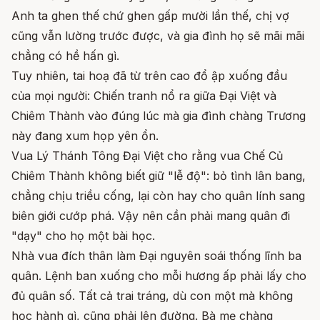
Anh ta ghen thế chứ ghen gấp mười lần thế, chị vợ
cũng vẫn lường trước được, và gia đình họ sẽ mãi mãi
chẳng có hề hấn gì.
Tuy nhiên, tai hoạ đã từ trên cao đổ ập xuống đầu
của mọi người: Chiến tranh nổ ra giữa Đại Việt và
Chiêm Thành vào đúng lúc mà gia đình chàng Trương
này đang xum họp yên ổn.
Vua Lý Thánh Tông Đại Việt cho rằng vua Chế Củ
Chiêm Thành không biết giữ "lễ độ": bỏ tình lân bang,
chẳng chịu triều cống, lại còn hay cho quân lính sang
biên giới cướp phá. Vậy nên cần phải mang quân đi
"dạy" cho họ một bài học.
Nhà vua đích thân làm Đại nguyên soái thống lĩnh ba
quân. Lệnh ban xuống cho mỗi hương ấp phải lấy cho
đủ quân số. Tất cả trai tráng, dù con một mà không
học hành gì, cũng phải lên đường. Bà mẹ chàng