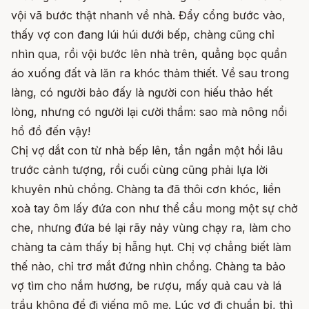
vội vã bước thật nhanh về nhà. Đẩy cổng bước vào,
thấy vợ con đang lúi húi dưới bếp, chàng cũng chỉ
nhìn qua, rồi vội bước lên nhà trên, quẳng bọc quần
áo xuống đất và lăn ra khóc thảm thiết. Về sau trong
làng, có người bảo đấy là người con hiếu thảo hết
lòng, nhưng có người lại cười thầm: sao mà nông nổi
hồ đồ đến vậy!
Chị vợ dắt con từ nhà bếp lên, tần ngần một hồi lâu
trước cảnh tượng, rồi cuối cùng cũng phải lựa lời
khuyên nhủ chồng. Chàng ta đã thôi cơn khóc, liền
xoà tay ôm lấy đứa con như thể cầu mong một sự chở
che, nhưng đứa bé lại rãy nảy vùng chạy ra, làm cho
chàng ta cảm thấy bị hẫng hụt. Chị vợ chẳng biết làm
thế nào, chỉ trơ mắt đứng nhìn chồng. Chàng ta bảo
vợ tìm cho nắm hương, be rượu, mấy quả cau và lá
trầu không để đi viếng mộ mẹ. Lúc vợ đi chuẩn bị, thì