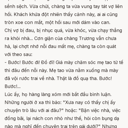
sềnh sệch. Vừa chửi, chàng ta vừa vung tay tát vợ liên
hồi. Khách khứa đột nhiên thấy cảnh này, ai ai cũng
tròn xoe con mắt, một hồi sau mới dám vào can.
Chị vợ bị đau, bị nhục quá, vừa khóc, vừa chạy thẳng
ra khỏi nhà... Cơn giận của chàng Trương vẫn chưa
hả, lại chợt nhớ nỗi đau mất mẹ, chàng ta còn quát
với theo sau:
- Bước! Bước đi! Đồ đĩ! Giá mày chăm sóc mẹ tao tử tế
thì đâu đến nỗi này. Mẹ tao vừa nằm xuống mà mày
đã vội rước trai về nhà. Thật là đồ quạ tha. Bước!
Bước!...
Lúc ấy, họ hàng làng xóm mới bắt đầu bình luận.
Những người ở xa thì bảo: "Xưa nay có thấy chị ấy
chuyện trò lâu với ai đâu?" hoặc: "Bận việc nhà, việc
đồng bãi, lại nách con nhỏ như thế, hỏi còn bụng dạ
nào mà nghĩ đến chuyện trai trên gái dưới?" Nhưng