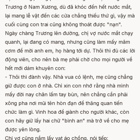
Trương ở Nam Xương, dù đã khóc đến hết nước mắt,
lại mang lễ vật đến các cửa chẳng thiếu thứ gì, vậy mà
cuối cùng con trai cũng không thoát được "nạn".
Ngày chàng Trương lên đường, chị vợ nước mắt chạy
quanh, lại đang có mang, nhưng cũng làm mấy mâm
cơm để mời anh em, họ hàng tới dự. Thôi thì đủ các lời
động viên, cho nên bà mẹ phải chờ cho mọi người về
hết mới dám khuyên con:
- Thôi thì đành vậy. Nhà vua có lệnh, mẹ cũng chẳng
giữ được con ở nhà. Chỉ xin con nhớ rằng nhà mình
mấy đời nay chân lấm tay bùn, nên chẳng cần phải
xông pha nơi mũi tên hòn đạn để thăng quan tiến
chức làm gì. Vinh hoa để giành cho người khác, còn
con hãy giữ lấy hai chữ "bình an" mà trở về cho mẹ
được yên lòng.
Chị vợ cũng nắm lấy vạt áo chồng, nói tiếp: