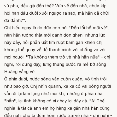
vũ phu, đểu giả đến thế? Vừa về đến nhà, chưa kịp
hỏi han đầu đuôi xuôi ngược ra sao, mà hắn đã chửi
đã đánh?".
Chị hiểu ngay là do đứa con nói "Đến tối bố mới về",
nên hắn tưởng thật mới đánh đòn ghen, nhưng lúc
này đây, nỗi phẫn uất tím ruột bầm gan khiến chị
không thể quay về để thanh minh với chồng và với
mọi người. "Ta không thèm trở về nhà hắn nữa" - chị
nghĩ, rồi đứng dậy, lững thững bước ra mé bờ sông
Hoàng vắng vẻ.
Ở phía dưới, nước sông vẫn cuồn cuộn, vô tình trôi
như bao giờ. Chị nhìn quanh, xa xa có vài bóng người
vẫn đi lại làm lụng như mọi khi, nhưng ở phía nhà
"hắn", lại tịnh không có ai chạy lại đây cả. "A! Thế
nghĩa là tất cả anh em họ hàng xa gần nhà hắn cũng
đều nghi cho ta đêm hôm rước trai về nhà - chị nghĩ -