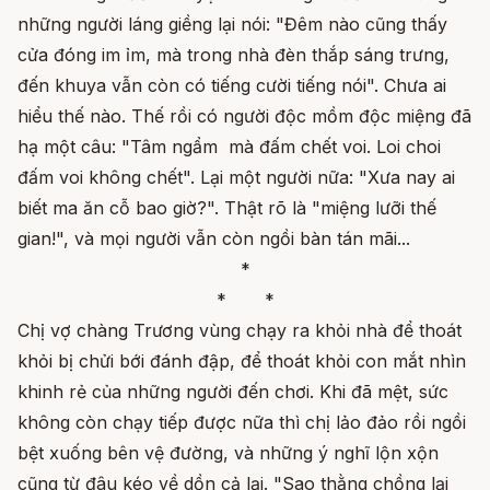
những người láng giềng lại nói: "Đêm nào cũng thấy
cửa đóng im ỉm, mà trong nhà đèn thắp sáng trưng,
đến khuya vẫn còn có tiếng cười tiếng nói". Chưa ai
hiểu thế nào. Thế rồi có người độc mồm độc miệng đã
hạ một câu: "Tâm ngẩm mà đấm chết voi. Loi choi
đấm voi không chết". Lại một người nữa: "Xưa nay ai
biết ma ăn cỗ bao giờ?". Thật rõ là "miệng lưỡi thế
gian!", và mọi người vẫn còn ngồi bàn tán mãi...
*
* *
Chị vợ chàng Trương vùng chạy ra khỏi nhà để thoát
khỏi bị chửi bới đánh đập, để thoát khỏi con mắt nhìn
khinh rẻ của những người đến chơi. Khi đã mệt, sức
không còn chạy tiếp được nữa thì chị lảo đảo rồi ngồi
bệt xuống bên vệ đường, và những ý nghĩ lộn xộn
cũng từ đâu kéo về dồn cả lại. "Sao thằng chồng lại