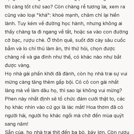
thì càng tốt chứ sao? Còn chàng rể tương lai, xem ra
cũng vào loại "khá": khoẻ mạnh, chăm chỉ lại hiền
lành. Tuy kém về đường học hành, nhưng không ai
thấy chàng ta đi ngang về tắt, hoặc sa vào con đường
cờ bạc, rượu chè. Ở thôn quê, suốt đời cày sâu cuốc
bẫm và lo chí thú làm ăn, thì thử hỏi, chọn được
chàng rể và gia đình như thế, có khác nào như bắt
được vàng.
Họ nhà gái phấn khởi đã đành, còn họ nhà trai sự vui
mừng càng tăng thêm gấp bội. Có cô con gái nhất
làng mà về làm dâu họ, thì sao lại không vui mừng?
Phen này nhất định sẽ tổ chức đám cưới thật to, các
họ khác nhìn vào cứ gọi là lác mắt! Hoa thơm đã có
người hái, người họ khác ngồi mà chờ đến mùa quýt
sang năm!
Sẵn của, họ nhà trai thịt đến ba bò, bảy lợn. Còn rượu