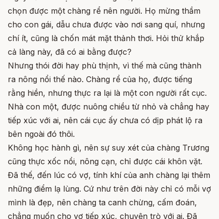
chọn được một chàng rể nên người. Họ mừng thầm
cho con gái, dẫu chưa được vào nơi sang quí, nhưng
chí ít, cũng là chốn mát mặt thảnh thơi. Hỏi thử khắp
cả làng này, đã có ai bằng được?
Nhưng thói đời hay phù thịnh, vì thế mà cũng thành
ra nông nổi thế nào. Chàng rể của họ, được tiếng
rằng hiền, nhưng thực ra lại là một con người rất cục.
Nhà con một, được nuông chiều từ nhỏ và chẳng hay
tiếp xúc với ai, nên cái cục ấy chưa có dịp phát lộ ra
bên ngoài đó thôi.
Không học hành gì, nên sự suy xét của chàng Trương
cũng thực xốc nổi, nông cạn, chỉ được cái khôn vặt.
Đã thế, đến lúc có vợ, tính khí của anh chàng lại thêm
những điểm lạ lùng. Cứ như trên đời này chỉ có mỗi vợ
mình là đẹp, nên chàng ta canh chừng, cấm đoán,
chẳng muốn cho vợ tiếp xúc, chuyện trò với ai. Đã