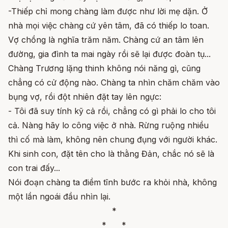
-Thiếp chỉ mong chàng làm được như lời mẹ dặn. Ở
nhà mọi việc chàng cứ yên tâm, đã có thiếp lo toan.
Vợ chồng là nghĩa trăm năm. Chàng cứ an tâm lên
đường, gia đình ta mai ngày rồi sẽ lại được đoàn tụ...
Chàng Trương lặng thinh không nói năng gì, cũng
chẳng có cử động nào. Chàng ta nhìn chăm chăm vào
bụng vợ, rồi đột nhiên đặt tay lên ngực:
- Tôi đã suy tính kỹ cả rồi, chẳng có gì phải lo cho tôi
cả. Nàng hãy lo công việc ở nhà. Rừng ruộng nhiều
thì cố mà làm, không nên chung đụng với người khác.
Khi sinh con, đặt tên cho là thằng Đản, chắc nó sẽ là
con trai đấy...
Nói đoạn chàng ta điềm tĩnh bước ra khỏi nhà, không
một lần ngoái đầu nhìn lại.
*
* *