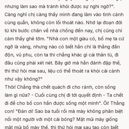
nhưng làm sao mà tránh khỏi được sự nghi ngờ?".
Càng nghĩ chị càng thấy mình đang lâm vào tình cảnh
cùng quẫn, không còn lối thoát nào. Nhớ lại đoạn đời
từ khi bước chân về nhà chồng đến nay, chị cũng chỉ
cảm thấy ghê tởm. "Nhà con một giàu có, bố mẹ ta cứ
ngỡ là vàng, nhưng nào có biết hắn chỉ là thằng đần
độn, vũ phu, còn ta thì chẳng khác gì cái thân tù, đi
đâu cũng phải xét nét. Bây giờ mà hắn đánh đập thế,
thì thử hỏi mai sau, liệu có thể thoát ra khỏi cái cảnh
như vậy không?"
Thôi! Chẳng thà chết quách đi cho rảnh, còn sống
làm gì nữa? - Cuối cùng chị đi tới quyết định - Ta chết
đi để cho bố con hắn được sống một mình". Ôi! Thằng
con! "Đản ơi! Sao ba tuổi rồi mà mày không phân biệt
nổi một người với một cái bóng? Mặt mũi mày giống
mặt mũi bố mày thế, thì thử hỏi mai sau tao còn biết