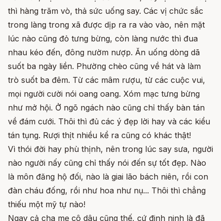
thì hàng trăm vò, thả sức uống say. Các vị chức sắc
trong làng trong xã được dịp ra ra vào vào, nên mặt
lúc nào cũng đỏ tưng bừng, còn làng nước thì đua
nhau kéo đến, đông nườm nượp. Ăn uống dòng dã
suốt ba ngày liền. Phường chèo cũng về hát và làm
trò suốt ba đêm. Từ các mâm rượu, từ các cuộc vui,
mọi người cười nói oang oang. Xóm mạc tưng bừng
như mở hội. Ở ngõ ngách nào cũng chỉ thấy bàn tán
về đám cưới. Thôi thì đủ các ý đẹp lời hay và các kiểu
tán tụng. Rượi thịt nhiều kể ra cũng có khác thật!
Vì thói đời hay phù thịnh, nên trong lúc say sưa, người
nào người nấy cũng chỉ thấy nói đến sự tốt đẹp. Nào
là môn đăng hộ đối, nào là giai lão bách niên, rồi con
đàn cháu đống, rồi như hoa như nụ... Thôi thì chẳng
thiếu một mỹ tự nào!
Ngay cả cha mẹ cô dâu cũng thế, cứ đinh ninh là đã