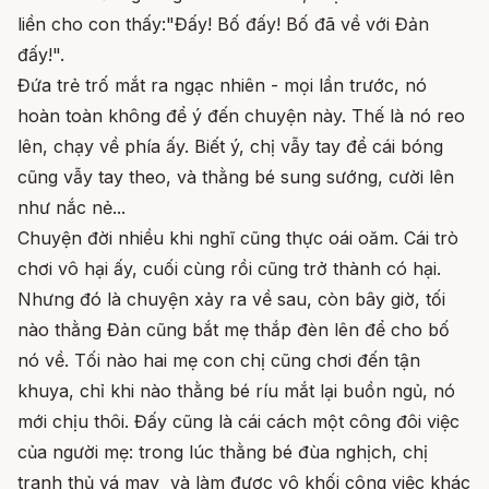
liền cho con thấy:"Đấy! Bố đấy! Bố đã về với Đản
đấy!".
Đứa trẻ trố mắt ra ngạc nhiên - mọi lần trước, nó
hoàn toàn không để ý đến chuyện này. Thế là nó reo
lên, chạy về phía ấy. Biết ý, chị vẫy tay để cái bóng
cũng vẫy tay theo, và thằng bé sung sướng, cười lên
như nắc nẻ...
Chuyện đời nhiều khi nghĩ cũng thực oái oăm. Cái trò
chơi vô hại ấy, cuối cùng rồi cũng trở thành có hại.
Nhưng đó là chuyện xảy ra về sau, còn bây giờ, tối
nào thằng Đản cũng bắt mẹ thắp đèn lên để cho bố
nó về. Tối nào hai mẹ con chị cũng chơi đến tận
khuya, chỉ khi nào thằng bé ríu mắt lại buồn ngủ, nó
mới chịu thôi. Đấy cũng là cái cách một công đôi việc
của người mẹ: trong lúc thằng bé đùa nghịch, chị
tranh thủ vá may và làm được vô khối công việc khác