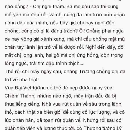
nào bằng? - Chị nghĩ thầm. Bà mẹ dẫu sao thì cũng
mồ yên mả đẹp rồi, và chị cũng đã làm tròn bổn phận
nàng dâu của mình, nếu bây giờ chị hay nghĩ đến
chồng, cũng có gì là đáng trách? Ôi! Chẳng phải ngựa
xe hay võng giá xênh xang, mà chỉ cầu chồng mặt mũi
chân tay lành lặn trở về là được rồi. Nghĩ đến đấy, đôi
mắt chị long lanh, hai gò má chị ửng hồng, còn trong
lồng ngực, trái tim đập thình thịch...
Thế rồi chỉ mấy ngày sau, chàng Trương chồng chị đã
trở về nhà thật!
Vua Đại Việt tưởng có thể đè bẹp được ngay vua
Chiêm Thành, nhưng nào ngờ, mấy trận đầu đã bị
thua liểng xiểng. Nhà vua rút quân về sâu trong lãnh
thổ, cách thật xa biên giới để củng cố lực lượng, và có
lúc chán nản, đã toan rút quân về. Nhưng rồi sau có
quân tiếp viện và lương thực tới, có Thượng tướng Lý