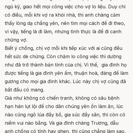
ngủ kỹ, giao hết mọi công việc cho vợ lo liệu. Duy chỉ
có điều, mỗi khi vợ ra khỏi nhà, thì anh chàng cảm
thấy lòng dạ chẳng yên, nên tìm mọi cách để đi theo,
vì vậy, tiếng là đi làm, nhưng tình thực là để đi canh
chừng vợ.
Biết ý chồng, chị vợ mỗi khi tiếp xúc với ai cũng đều
hết sức dè chừng. Còn chăm lo công việc thì dường
như đã trở thành bản tính của chị. Vì thế, gia đình họ
được tiếng là gia đình yên ấm, thuận hoà, đáng để làm
gương cho mọi gia đình khác. Lúc này chị vợ cũng đã
bắt đầu có mang.
Giá như không có chiến tranh, không có sâu bệnh
hạn hán lụt lội để cho dân chúng yên ổn làm ăn, lúc
nào cũng ngô lúa đầy bồ, gia súc đầy sân, thì còn có
niềm vui nào bằng. Và gia đình chàng Trương, dẫu
anh chồng có tính hay ghen, thì cũng chẳng làm sao.