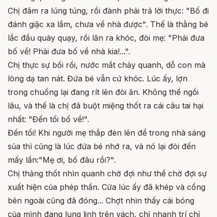
Chị đâm ra lúng túng, rồi đành phải trả lời thực: "Bố đi
đánh giặc xa lắm, chưa về nhà được". Thế là thằng bé
lắc đầu quày quạy, rồi lăn ra khóc, đòi mẹ: "Phải đưa
bố về! Phải đưa bố về nhà kia!...".
Chị thực sự bối rối, nước mắt chảy quanh, dỗ con mà
lòng dạ tan nát. Đứa bé vẫn cứ khóc. Lúc ấy, lợn
trong chuồng lại đang rít lên đòi ăn. Không thể ngồi
lâu, và thế là chị đã buột miệng thốt ra cái câu tai hại
nhất: "Đến tối bố về!".
Đến tối! Khi người mẹ thắp đèn lên để trong nhà sáng
sủa thì cũng là lúc đứa bé nhớ ra, và nó lại đòi đến
mấy lần:"Mẹ ơi, bố đâu rồi?".
Chị thảng thốt nhìn quanh chờ đợi như thể chờ đợi sự
xuất hiện của phép thần. Cửa lúc ấy đã khép và cổng
bên ngoài cũng đã đóng... Chợt nhìn thấy cái bóng
của mình đang lung linh trên vách, chị nhanh trí chỉ