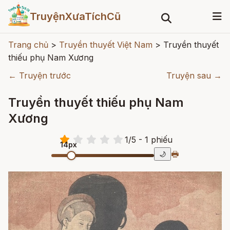
TruyệnXưaTíchCũ
Trang chủ
>
Truyền thuyết Việt Nam
>
Truyền thuyết
thiếu phụ Nam Xương
← Truyện trước
Truyện sau →
Truyền thuyết thiếu phụ Nam
Xương
1
/
5
- 1
phiếu
14px
🖶
🌙