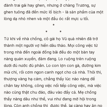
đành trai gái hay ghen, nhưng ở chàng Trương, sự
ghen tuông đã đến mức lố bịch - là sản phẩm của một
lòng dạ nhỏ nhen và một đầu óc rất mực u tối.
*
* *
Từ khi về nhà chồng, cô gái họ Vũ quả nhiên đã trở
thành một người vợ hiền dâu thảo. Mọi công việc từ
trong nhà đến ngoài đồng bãi đều do một bàn tay
nàng quán xuyến, đảm đang. Lo ruộng trên ruộng
dưới đủ nước đủ phân. Lo con lợn con gà, đường kim
mũi chỉ, rồi cơm ngon canh ngọt cho cả nhà. Thôi thì,
thượng vàng hạ cám, chẳng thấy lúc nào nàng để
chân tay không, công việc nối tiếp công việc, mà việc
nào cũng thật chu đáo, đâu vào đấy cả. Mẹ chồng
thấy nàng dâu như thế, vui như đang mở hội trong
lòng. Còn anh chồng thì được thể, lại càng hay ăn no