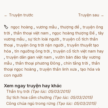
← Truyện trước
Truyện sau →
🏷
ngọc hoàng
,
vương mẫu
,
thượng đế
,
truyện ông
trời
,
thần thoại việt nam
,
ngọc hoàng thượng Đế
,
tây
vương mẫu
,
sự tích loài người
,
truyện cổ tích thần
thoại
,
truyện ông trời nặn người
,
truyền thuyết tạo
hóa
,
tín ngưỡng ông trời
,
truyện cổ tích việt nam hay
,
truyện dân gian việt nam
,
vườn bàn đào tây vương
mẫu
,
thần thoại phương Đông
,
chín tầng trời
,
thần
thoại ngọc hoàng
,
truyện thần linh xưa
,
tạo hóa và
con người
Xem ngay truyện hay khác
Thần trụ trời
(Tạo lúc: 05/03/2015)
Sự tích hoa cẩm chướng
(Tạo lúc: 05/03/2015)
Công chúa ngủ trong rừng
(Tạo lúc: 05/03/2015)