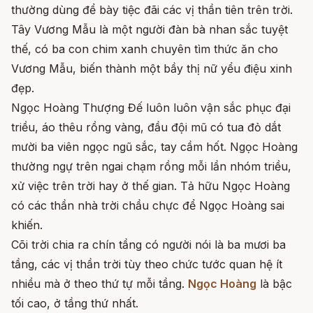
thường dùng để bày tiệc đãi các vị thần tiên trên trời.
Tây Vương Mẫu là một người đàn bà nhan sắc tuyệt
thế, có ba con chim xanh chuyên tìm thức ăn cho
Vương Mẫu, biến thành một bầy thị nữ yểu điệu xinh
đẹp.
Ngọc Hoàng Thượng Đế luôn luôn vận sắc phục đại
triều, áo thêu rồng vàng, đầu đội mũ có tua đỏ dắt
mười ba viên ngọc ngũ sắc, tay cầm hốt. Ngọc Hoàng
thường ngự trên ngai chạm rồng mỗi lần nhóm triều,
xử việc trên trời hay ở thế gian. Tả hữu Ngọc Hoàng
có các thần nhà trời chầu chực để Ngọc Hoàng sai
khiến.
Cõi trời chia ra chín tầng có người nói là ba mươi ba
tầng, các vị thần trời tùy theo chức tước quan hệ ít
nhiều mà ở theo thứ tự mỗi tầng.
Ngọc Hoàng
là bậc
tối cao, ở tầng thứ nhất.