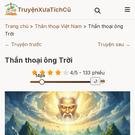
TruyệnXưaTíchCũ
Trang chủ
>
Thần thoại Việt Nam
>
Thần thoại ông
Trời
← Truyện trước
Truyện sau →
Thần thoại ông Trời
4
/
5
- 133
phiếu
14px
🖶
🌙